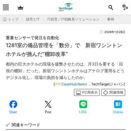
トップ
経営とIT
IT経営／IT戦略系ソリューション
事例
2026年1月28日
重量センサーで発注を自動化
1281室の備品管理を「数分」で 新宿ワシントン
ホテルが挑んだ“棚卸改革”
都内の巨大ホテルの現場を疲弊させたのは、月3日を要する「目
視の棚卸」だった。新宿ワシントンホテルはアナログ運用をどう
デジタル化し、現場の負担を減らしたのか。
[
CaseHub.News
，TechTargetジャパン]
PC用表示
関連情報
Share
Post
LINE
Hatena
関連キーワード