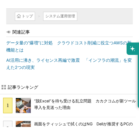
トップ
システム運用管理
関連記事
データ量の“爆増”に対処 クラウドコスト削減に役立つAWSの新
機能とは
AI活用に沸き、ライセンス再編で激震 「インフラの潮流」を変
えた2つの現実
記事ランキング
“脱Excel”を待ち受ける乱立問題 カカクコムが新ツール
導入を見送った理由
画面をティッシュで拭くのはNG Dellが推奨するPCの
正しいお手入れ方法