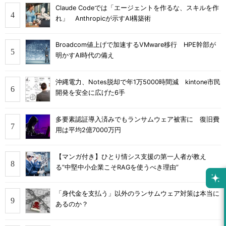
Claude Codeでは「エージェントを作るな、スキルを作
れ」 Anthropicが示すAI構築術
Broadcom値上げで加速するVMware移行 HPE幹部が
明かすAI時代の備え
沖縄電力、Notes脱却で年1万5000時間減 kintone市民
開発を安全に広げた6手
多要素認証導入済みでもランサムウェア被害に 復旧費
用は平均2億7000万円
【マンガ付き】ひとり情シス支援の第一人者が教え
る”中堅中小企業こそRAGを使うべき理由”
「身代金を支払う」以外のランサムウェア対策は本当に
あるのか？