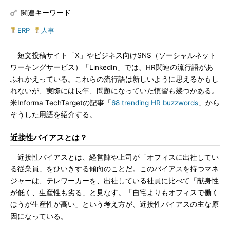
関連キーワード
ERP
|
人事
短文投稿サイト「X」やビジネス向けSNS（ソーシャルネット
ワーキングサービス）「LinkedIn」では、HR関連の流行語があ
ふれかえっている。これらの流行語は新しいように思えるかもし
れないが、実際には長年、問題になっていた慣習も幾つかある。
米Informa TechTargetの記事「
68 trending HR buzzwords
」から
そうした用語を紹介する。
近接性バイアスとは？
近接性バイアスとは、経営陣や上司が「オフィスに出社してい
る従業員」をひいきする傾向のことだ。このバイアスを持つマネ
ジャーは、テレワーカーを、出社している社員に比べて「献身性
が低く、生産性も劣る」と見なす。「自宅よりもオフィスで働く
ほうが生産性が高い」という考え方が、近接性バイアスの主な原
因になっている。