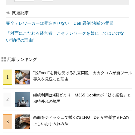
関連記事
完全テレワーカーは昇進させない Dell“異例”決断の背景
「対面にこだわる経営者」こそテレワークを禁止してはいけな
い“納得の理由”
記事ランキング
“脱Excel”を待ち受ける乱立問題 カカクコムが新ツール
導入を見送った理由
継続利用は4割どまり M365 Copilotが「効く業務」と
期待外れの境界
画面をティッシュで拭くのはNG Dellが推奨するPCの
正しいお手入れ方法