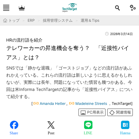
トップ
ERP
採用管理システム
運用＆Tips
2026年3月14日
HRの流行語を紹介
テレワーカーの昇進機会を奪う？ 「近接性バイ
アス」とは？
SNSでは「静かな退職」「ゴーストジョブ」などの流行語があふ
れかえっている。これらの流行語は新しいように思えるかもしれ
ないが、実際には長年、問題になっていた慣習も幾つかある。今
回は米Informa TechTargetの記事から「近接性バイアス」につい
て紹介する。
[
Amanda Hetler
,
Madeleine Streets
，TechTarget]
PC用表示
関連情報
Share
Post
LINE
Hatena