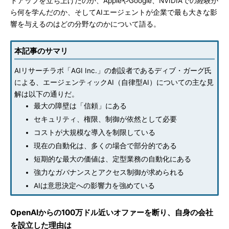
トアップを立ち上げたのか、AppleやGoogle、NVIDIAでの経験か
ら何を学んだのか、そしてAIエージェントが企業で最も大きな影
響を与えるのはどの分野なのかについて語る。
本記事のサマリ
AIリサーチラボ「AGI Inc.」の創設者であるディブ・ガーグ氏
による、エージェンティックAI（自律型AI）についての主な見
解は以下の通りだ。
最大の障壁は「信頼」にある
セキュリティ、権限、制御が依然として必要
コストが大規模な導入を制限している
現在の自動化は、多くの場合で部分的である
短期的な最大の価値は、定型業務の自動化にある
強力なガバナンスとアクセス制御が求められる
AIは意思決定への影響力を強めている
OpenAIからの100万ドル近いオファーを断り、自身の会社
を設立した理由は