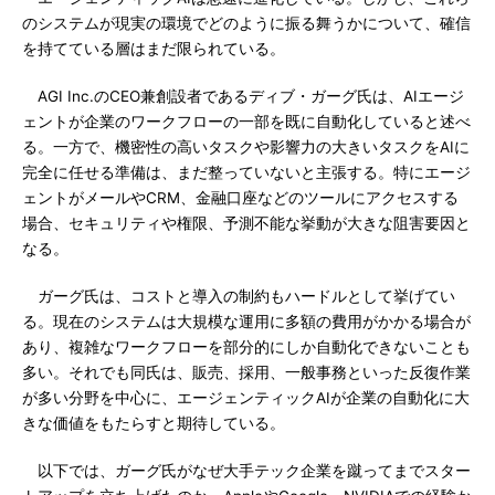
のシステムが現実の環境でどのように振る舞うかについて、確信
を持てている層はまだ限られている。
AGI Inc.のCEO兼創設者であるディブ・ガーグ氏は、AIエージ
ェントが企業のワークフローの一部を既に自動化していると述べ
る。一方で、機密性の高いタスクや影響力の大きいタスクをAIに
完全に任せる準備は、まだ整っていないと主張する。特にエージ
ェントがメールやCRM、金融口座などのツールにアクセスする
場合、セキュリティや権限、予測不能な挙動が大きな阻害要因と
なる。
ガーグ氏は、コストと導入の制約もハードルとして挙げてい
る。現在のシステムは大規模な運用に多額の費用がかかる場合が
あり、複雑なワークフローを部分的にしか自動化できないことも
多い。それでも同氏は、販売、採用、一般事務といった反復作業
が多い分野を中心に、エージェンティックAIが企業の自動化に大
きな価値をもたらすと期待している。
以下では、ガーグ氏がなぜ大手テック企業を蹴ってまでスター