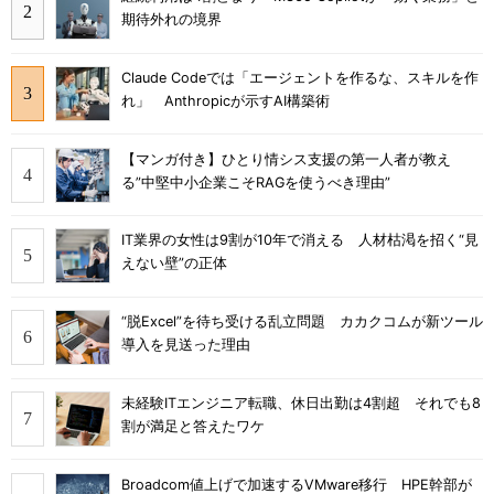
期待外れの境界
Claude Codeでは「エージェントを作るな、スキルを作
れ」 Anthropicが示すAI構築術
【マンガ付き】ひとり情シス支援の第一人者が教え
る”中堅中小企業こそRAGを使うべき理由”
IT業界の女性は9割が10年で消える 人材枯渇を招く“見
えない壁”の正体
“脱Excel”を待ち受ける乱立問題 カカクコムが新ツール
導入を見送った理由
未経験ITエンジニア転職、休日出勤は4割超 それでも8
割が満足と答えたワケ
Broadcom値上げで加速するVMware移行 HPE幹部が