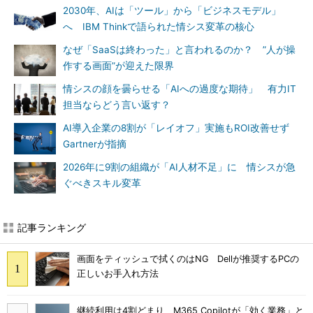
2030年、AIは「ツール」から「ビジネスモデル」
へ IBM Thinkで語られた情シス変革の核心
なぜ「SaaSは終わった」と言われるのか？ ”人が操
作する画面”が迎えた限界
情シスの顔を曇らせる「AIへの過度な期待」 有力IT
担当ならどう言い返す？
AI導入企業の8割が「レイオフ」実施もROI改善せず
Gartnerが指摘
2026年に9割の組織が「AI人材不足」に 情シスが急
ぐべきスキル変革
記事ランキング
画面をティッシュで拭くのはNG Dellが推奨するPCの
正しいお手入れ方法
継続利用は4割どまり M365 Copilotが「効く業務」と