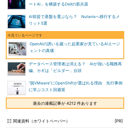
ートAI」を構築するDellの新兵器
AI前提で基盤を選ぶなら？ Nutanixへ移行するメ
リット5選
OpenAIの誘いを蹴った起業家が見ているAIエージ
ェントの真価
データベース管理者は消える？ AIが強いる職務再
編、カギは「ビルダー」台頭
”脱VMware”にOpenShiftが選ばれる理由 先行事例
に学ぶコスト回避策
過去の連載記事が 4212 件あります
関連資料（ホワイトペーパー）
[PR]