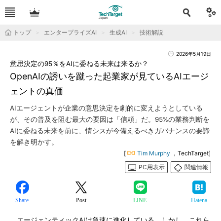
トップ
エンタープライズAI
生成AI
技術解説
2026年5月19日
意思決定の95％をAIに委ねる未来は来るか？
OpenAIの誘いを蹴った起業家が見ているAIエージ
ェントの真価
AIエージェントが企業の意思決定を劇的に変えようとしている
が、その普及を阻む最大の要因は「信頼」だ。95%の業務判断を
AIに委ねる未来を前に、情シスが今備えるべきガバナンスの要諦
を解き明かす。
[
Tim Murphy
，TechTarget]
PC用表示
関連情報
Share
Post
LINE
Hatena
エージェンティックAIは急速に進化している。しかし、これら