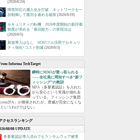
(2026/6/24)
障害対応の属人化を打破 ネットワークを一
括制御して復旧を速める秘策
(2026/6/19)
セキュリティの転機 2026年度開始の新評価
制度が求める「復旧能力」の実現法は
(2026/6/5)
新規導入はなし M365フル活用でセキュリ
ティ強化×コスト削減
(2026/6/3)
From Informa TechTarget
瞬時にM365が乗っ取られる
――全社員に周知すべき“新フ
ィッシング”の教訓
MFA（多要素認証）を入れた
から安心という常識が崩れ去
っている。フィッシング集団
ycoon2FA」が摘発されたが、脅威が完全になくな
たというわけではない。
アクセスランキング
026/08/08 UPDATE
多要素認証導入済みでもランサムウェア被害