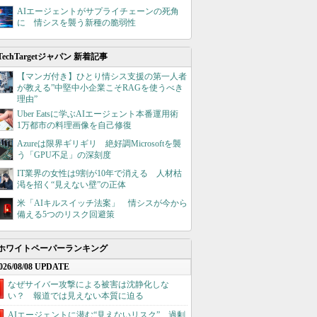
AIエージェントがサプライチェーンの死角
に 情シスを襲う新種の脆弱性
TechTargetジャパン 新着記事
【マンガ付き】ひとり情シス支援の第一人者
が教える”中堅中小企業こそRAGを使うべき
理由”
Uber Eatsに学ぶAIエージェント本番運用術
1万都市の料理画像を自己修復
Azureは限界ギリギリ 絶好調Microsoftを襲
う「GPU不足」の深刻度
IT業界の女性は9割が10年で消える 人材枯
渇を招く“見えない壁”の正体
米「AIキルスイッチ法案」 情シスが今から
備える5つのリスク回避策
ホワイトペーパーランキング
026/08/08 UPDATE
なぜサイバー攻撃による被害は沈静化しな
い？ 報道では見えない本質に迫る
AIエージェントに潜む“見えないリスク”、過剰