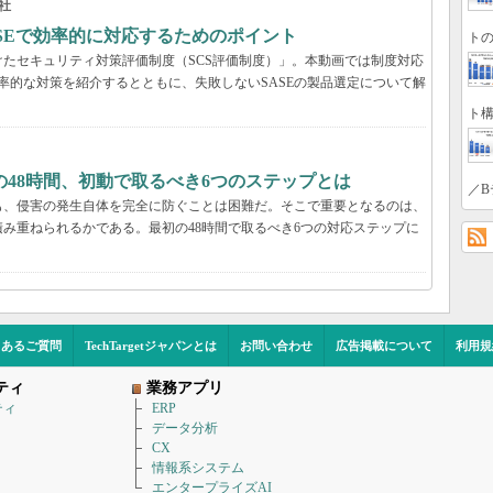
社
ASEで効率的に対応するためのポイント
トの
たセキュリティ対策評価制度（SCS評価制度）」。本動画では制度対応
効率的な対策を紹介するとともに、失敗しないSASEの製品選定について解
ト構
48時間、初動で取るべき6つのステップとは
／B
も、侵害の発生自体を完全に防ぐことは困難だ。そこで重要となるのは、
み重ねられるかである。最初の48時間で取るべき6つの対応ステップに
くあるご質問
TechTargetジャパンとは
お問い合わせ
広告掲載について
利用規
ティ
業務アプリ
ティ
ERP
データ分析
CX
情報系システム
エンタープライズAI