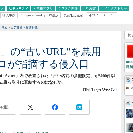
フラ
セキュリティ
業務アプリ
システム開発
IT経営
インダストリー
導入事例
Computer Weekly日本語版
ホワイトペーパー
TechTarget.AI
AI
経営とIT
医療IT
中堅・中小企業とIT
教育IT
ンサムウェア対策
技術解説
Azure」の“古いURL”を悪用
ロが指摘する侵入口
80
題
ft Azure」内で放置された「古い名前の参照設定」が8000件以
ム乗っ取りに直結するのはなぜか。
[
TechTargetジャパン
]
ル通知