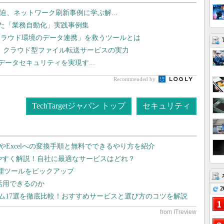
線が逼迫、ネットワーク刷新事例に学ぶ解...
した「業務自動化」実践事例集
クラウド環境のデータ連携」を救うツールとは
現、クラウド型ファイル転送サービスの実力
I時代のデータセキュリティを実現す...
Recommended by
TechTargetジャパン トップ
セキュリティ
dやExcelへの変換手順と無料でできるやり方を紹介
りやすく解説！自社に最適なサービスはどれ？
管理ツールをピックアップ
で活用できるのか
2
テム17選を徹底比較！おすすめサービスと選び方のコツを解説