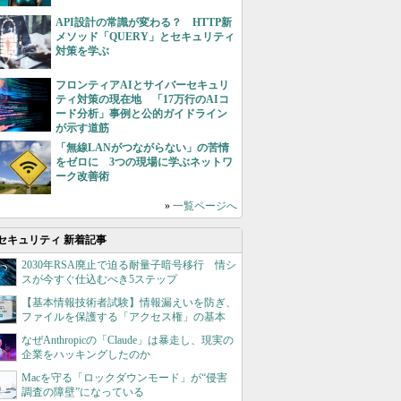
API設計の常識が変わる？ HTTP新
メソッド「QUERY」とセキュリティ
対策を学ぶ
フロンティアAIとサイバーセキュリ
ティ対策の現在地 「17万行のAIコ
ード分析」事例と公的ガイドライン
が示す道筋
「無線LANがつながらない」の苦情
をゼロに 3つの現場に学ぶネットワ
ーク改善術
»
一覧ページへ
セキュリティ 新着記事
2030年RSA廃止で迫る耐量子暗号移行 情シ
スが今すぐ仕込むべき5ステップ
【基本情報技術者試験】情報漏えいを防ぎ、
ファイルを保護する「アクセス権」の基本
なぜAnthropicの「Claude」は暴走し、現実の
企業をハッキングしたのか
Macを守る「ロックダウンモード」が“侵害
調査の障壁”になっている