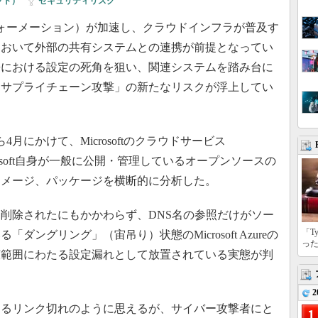
ソフト）
|
セキュリティリスク
ォーメーション）が加速し、クラウドインフラが普及す
において外部の共有システムとの連携が前提となってい
携における設定の死角を狙い、関連システムを踏み台に
「サプライチェーン攻撃」の新たなリスクが浮上してい
月にかけて、Microsoftのクラウドサービス
、Microsoft自身が一般に公開・管理しているオープンソースの
ナイメージ、パッケージを横断的に分析した。
削除されたにもかかわらず、DNS名の参照だけがソー
「T
ングリング」（宙吊り）状態のMicrosoft Azureの
っ
広範囲にわたる設定漏れとして放置されている実態が判
2
るリンク切れのように思えるが、サイバー攻撃者にと