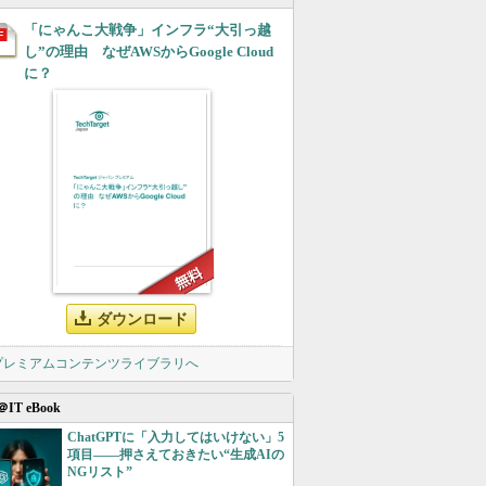
「にゃんこ大戦争」インフラ“大引っ越
し”の理由 なぜAWSからGoogle Cloud
に？
ダウンロード
 プレミアムコンテンツライブラリへ
＠IT eBook
ChatGPTに「入力してはいけない」5
項目――押さえておきたい“生成AIの
NGリスト”