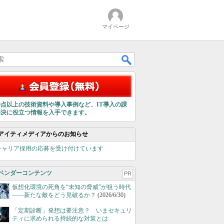
マイページ
00点以上の技術資料や導入事例など、IT導入の課
解決に役立つ情報を入手できます。
アイティメディアからのお知らせ
キャリア採用の応募を受け付けています
ベンダーコンテンツ
PR
仮想化環境の死角を“未知の脅威”が狙う時代
――新たな敵をどう見破るか？
(2026/6/30)
「定期診断」発想は要注意？ いまセキュリ
ティに求められる持続的な対策とは