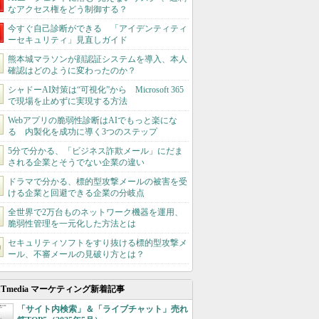
なアクセス権をどう制御する？
今すぐ自己診断ができる 「アイデンティティ
ーセキュリティ」見直しガイド
熊本城マラソンが顔認証システムを導入、本人
確認はどのように変わったのか？
シャドーAI対策は“可視化”から Microsoft 365
で現場を止めずに実現する方法
Webアプリの脆弱性診断はAIでもっと楽にな
る 内製化を成功に導く3つのステップ
5分で分かる、「ビジネス詐欺メール」にだま
される企業とそうでない企業の違い
ドラマで分かる、標的型攻撃メールの被害を受
ける企業と回避できる企業の分岐点
全世界で2万台ものネットワーク機器を運用、
脆弱性管理を一元化した方法とは
セキュリティソフトをすり抜ける標的型攻撃メ
ール、不審メールの見破り方とは？
ITmedia マーケティング新着記事
「サイト内検索」＆「ライブチャット」売れ