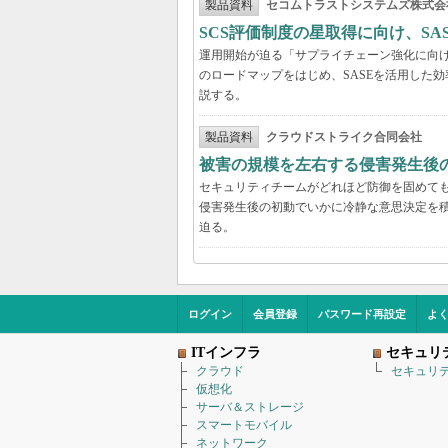
製品資料
セコムトラストシステムズ株式会
SCS評価制度の星取得に向け、S
運用開始が迫る「サプライチェーン強化に向け
のロードマップをはじめ、SASEを活用した
説する。
製品資料
クラウドストライク合同会社
被害の規模を左右する侵害発生後の
セキュリティチームがどれほど防御を固めて
侵害発生後の初動でいかに冷静な意思決定を積
迫る。
ログイン
会員登録
パスワード再設定
よ
ITインフラ
セキュリ
クラウド
セキュリ
仮想化
サーバ＆ストレージ
スマートモバイル
ネットワーク