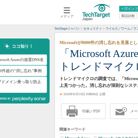
ITイン
製品比較
メディア
クラウド
エンタープライズ
ERP
仮想化
TechTargetジャパン
セキュリティ
ウイルス／ワーム／ラ
データ分析
サーバ＆ストレージ
Microsoftが8000件の消し忘れを見落とし
CX
スマートモバイル
ココ知り！
「Microsoft 
情報系システム
ネットワーク
crosoft Azureの放置DNS名
トレンドマイク
システム運用管理
00件超の“消し忘れ”事例
トレンドマイクロの調査では、「Microso
ブドメイン乗っ取り防止
上見つかった。消し忘れが深刻なシステ
≫
2026年05月19日 05時00分 公開
印刷／PDF
メー
関連キーワード