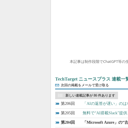
本記事は制作段階でChatGPT等
TechTarget ニュースプラス 連載一
次回の掲載をメールで受け取る
新しい連載記事が 86 件あります
206
「AIの返答が遅い」の
205
無料で“AI搭載Slack”
204
「Microsoft Azu