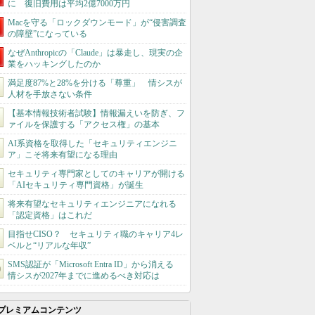
に 復旧費用は平均2億7000万円
Macを守る「ロックダウンモード」が“侵害調査
の障壁”になっている
なぜAnthropicの「Claude」は暴走し、現実の企
業をハッキングしたのか
満足度87%と28%を分ける「尊重」 情シスが
人材を手放さない条件
【基本情報技術者試験】情報漏えいを防ぎ、フ
ァイルを保護する「アクセス権」の基本
AI系資格を取得した「セキュリティエンジニ
ア」こそ将来有望になる理由
セキュリティ専門家としてのキャリアが開ける
「AIセキュリティ専門資格」が誕生
将来有望なセキュリティエンジニアになれる
「認定資格」はこれだ
目指せCISO？ セキュリティ職のキャリア4レ
ベルと“リアルな年収”
SMS認証が「Microsoft Entra ID」から消える
情シスが2027年までに進めるべき対応は
プレミアムコンテンツ