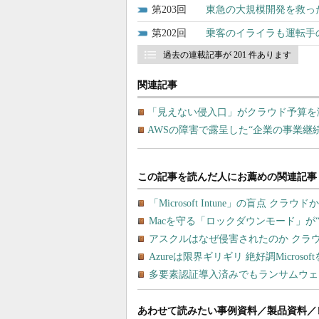
203
東急の大規模開発を救っ
202
乗客のイライラも運転手の迷
過去の連載記事が 201 件あります
関連記事
「見えない侵入口」がクラウド予算を溶
AWSの障害で露呈した“企業の事業継
あわせて読みたい事例資料／製品資料／