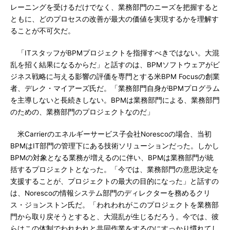
レーニングを受けるだけでなく、業務部門のニーズを把握すると
ともに、どのプロセスの改善が最大の価値を実現するかを理解す
ることが不可欠だ。
「ITスタッフがBPMプロジェクトを指揮すべきではない。大混
乱を招く結果になるからだ」と話すのは、BPMソフトウェアがビ
ジネス戦略に与える影響の評価を専門とする米BPM Focusの創業
者、デレク・マイアーズ氏だ。「業務部門自身がBPMプログラム
を主導しないと長続きしない。BPMは業務部門による、業務部門
のための、業務部門のプロジェクトなのだ」
米Carrierのエネルギーサービス子会社Norescoの場合、当初
BPMはIT部門の管理下にある技術ソリューションだった。しかし
BPMの対象となる業務が増えるのに伴い、BPMは業務部門が統
括するプロジェクトとなった。「今では、業務部門の意思決定を
支援することが、プロジェクトの最大の目的になった」と話すの
は、Norescoの情報システム部門のディレクターを務めるクリ
ス・ジョンストン氏だ。「われわれがこのプロジェクトを業務部
門から取り戻そうとすると、大混乱が生じるだろう。今では、彼
らはこの体制でわれわれと共同作業をするのにすっかり慣れてし