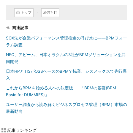
トップ
経営とIT
関連記事
SOX法が企業パフォーマンス管理推進の呼び水に――BPMフォー
ラム調査
NEC、アビーム、日本オラクルの3社がBPMソリューションを共
同開発
日本HPとTISがOSSベースのBPMで協業、シスメックスで先行導
入
これからBPMを始める人への決定版 ──「BPMの基礎(BPM
Basic for DUMMIES)」
ユーザー調査から読み解くビジネスプロセス管理（BPM）市場の
最新動向
記事ランキング