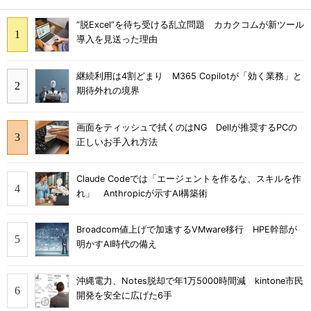
“脱Excel”を待ち受ける乱立問題 カカクコムが新ツール
導入を見送った理由
継続利用は4割どまり M365 Copilotが「効く業務」と
期待外れの境界
画面をティッシュで拭くのはNG Dellが推奨するPCの
正しいお手入れ方法
Claude Codeでは「エージェントを作るな、スキルを作
れ」 Anthropicが示すAI構築術
Broadcom値上げで加速するVMware移行 HPE幹部が
明かすAI時代の備え
沖縄電力、Notes脱却で年1万5000時間減 kintone市民
開発を安全に広げた6手