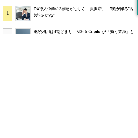
DX導入企業の3割超がむしろ「負担増」 9割が陥る“内
製化のわな”
継続利用は4割どまり M365 Copilotが「効く業務」と
期待外れの境界
Claude Codeでは「エージェントを作るな、スキルを作
れ」 Anthropicが示すAI構築術
Broadcom値上げで加速するVMware移行 HPE幹部が
明かすAI時代の備え
多要素認証導入済みでもランサムウェア被害に 復旧費
用は平均2億7000万円
Macを守る「ロックダウンモード」が“侵害調査の障
壁”になっている