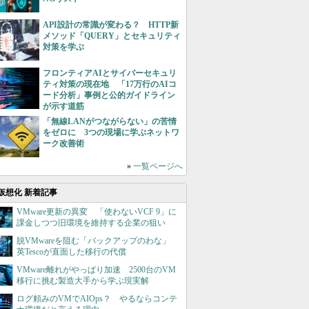
API設計の常識が変わる？ HTTP新
メソッド「QUERY」とセキュリティ
対策を学ぶ
フロンティアAIとサイバーセキュリ
ティ対策の現在地 「17万行のAIコ
ード分析」事例と公的ガイドライン
が示す道筋
「無線LANがつながらない」の苦情
をゼロに 3つの現場に学ぶネットワ
ーク改善術
»
一覧ページへ
仮想化 新着記事
VMware更新の異変 「使わないVCF 9」に
課金しつつ旧環境を維持する企業の狙い
脱VMwareを阻む「バックアップのわな」
英Tescoが直面した移行の代償
VMware離れがやっぱり加速 2500台のVM
移行に挑む製造大手から学ぶ現実解
ログ頼みのVMでAIOps？ やるならコンテ