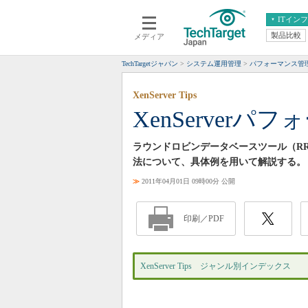
ITイン
製品比較
メディア
クラウド
エンタープライズ
ERP
仮想化
TechTargetジャパン
システム運用管理
パフォーマンス管
データ分析
サーバ＆ストレージ
XenServer Tips
CX
スマートモバイル
XenServer
情報系システム
ネットワーク
システム運用管理
ラウンドロビンデータベースツール（RRDt
法について、具体例を用いて解説する。
≫
2011年04月01日 09時00分 公開
印刷／PDF
XenServer Tips ジャンル別インデックス