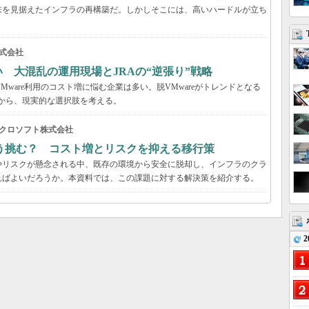
来を見据えたインフラの再構築だ。しかしそこには、高いハードルが立ち
式会社
い 大混乱の運用現場とJRAの“逆張り”戦略
VMware利用のコスト増に悩む企業は多い。脱VMwareがトレンドとなる
事例から、現実的な選択肢を考える。
クロソフト株式会社
う挑む？ コスト増とリスクを抑える移行策
やリスクが懸念される中、既存の環境から安全に脱却し、インフラのクラ
ればよいだろうか。本資料では、この課題に対する解決策を紹介する。
2