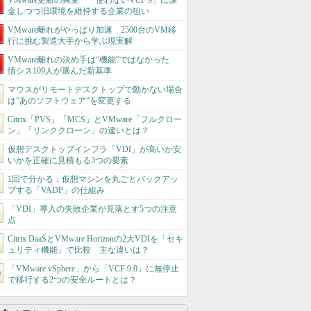
VMware更新の異変 「使わないVCF 9」に課
金しつつ旧環境を維持する企業の狙い
VMware離れがやっぱり加速 2500台のVM移
行に挑む製造大手から学ぶ現実解
VMware離れの決め手は“機能”ではなかった
情シス109人が選んだ新基準
マウスがリモートデスクトップで動かない場合
は“あのソフトウェア”を変更する
Citrix「PVS」「MCS」とVMware「フルクロー
ン」「リンククローン」の違いとは？
仮想デスクトップインフラ「VDI」が高いか安
いかを正確に見積もる3つの要素
1回で分かる：仮想マシンを丸ごとバックアッ
プする「VADP」の仕組み
「VDI」導入の失敗企業が見落とす5つの注意
点
Citrix DaaSとVMware Horizonの2大VDIを「セキ
ュリティ機能」で比較 主な違いは？
「VMware vSphere」から「VCF 9.0」に無停止
で移行する2つの安全ルートとは？