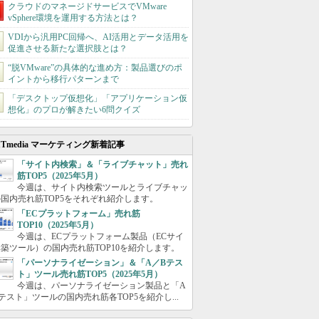
クラウドのマネージドサービスでVMware
vSphere環境を運用する方法とは？
VDIから汎用PC回帰へ、AI活用とデータ活用を
促進させる新たな選択肢とは？
“脱VMware”の具体的な進め方：製品選びのポ
イントから移行パターンまで
「デスクトップ仮想化」「アプリケーション仮
想化」のプロが解きたい6問クイズ
ITmedia マーケティング新着記事
「サイト内検索」＆「ライブチャット」売れ
筋TOP5（2025年5月）
今週は、サイト内検索ツールとライブチャッ
国内売れ筋TOP5をそれぞれ紹介します。
「ECプラットフォーム」売れ筋
TOP10（2025年5月）
今週は、ECプラットフォーム製品（ECサイ
築ツール）の国内売れ筋TOP10を紹介します。
「パーソナライゼーション」＆「A／Bテス
ト」ツール売れ筋TOP5（2025年5月）
今週は、パーソナライゼーション製品と「A
テスト」ツールの国内売れ筋各TOP5を紹介し...