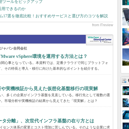
管理ツールをピックアップ
で活用できるのか
テム17選を徹底比較！おすすめサービスと選び方のコツを解説
ジャパン合同会社
are vSphere環境を運用する方法とは？
くの企業の関心事となっている。本資料では、定番クラウドで同じプラットフォ
て、その特長と導入・移行に向けた基本的なポイントを紹介する。
分析や実機検証から見えた仮想化基盤移行の現実解
に伴い、多くの企業がインフラ基盤を見直している。移行先として複数の選
か。市場分析や実機検証の結果から見えてきた「現実解」とは？
ータ分離」、次世代インフラ基盤の在り方とは
、ライセンス体系の変更とコスト増加に苦しんでいる。そのような企業に求