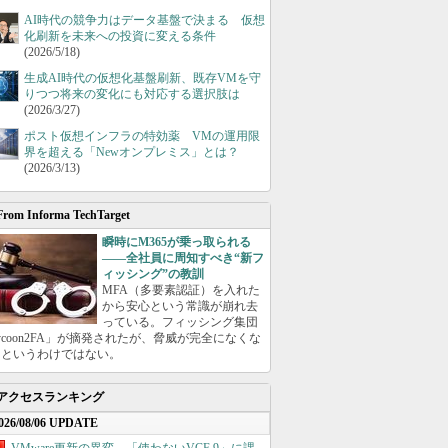
AI時代の競争力はデータ基盤で決まる 仮想
化刷新を未来への投資に変える条件
(2026/5/18)
生成AI時代の仮想化基盤刷新、既存VMを守
りつつ将来の変化にも対応する選択肢は
(2026/3/27)
ポスト仮想インフラの特効薬 VMの運用限
界を超える「Newオンプレミス」とは？
(2026/3/13)
From Informa TechTarget
瞬時にM365が乗っ取られる
――全社員に周知すべき“新フ
ィッシング”の教訓
MFA（多要素認証）を入れた
から安心という常識が崩れ去
っている。フィッシング集団
ycoon2FA」が摘発されたが、脅威が完全になくな
たというわけではない。
アクセスランキング
026/08/06 UPDATE