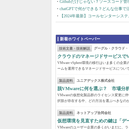
Githubだけじゃない？ソースコード
chatGPTで何ができる？どんな仕事
【2024年最新】コールセンターシス
新着ホワイトペーパー
技術文書・技術解説
グーグル・クラウド・
クラウドのマネージドサービスでVMw
VMware vSphere環境の移行はいま多
ームを運用できるマネージドサービスについ
製品資料
ユニアデックス株式会社
脱VMwareに何を選ぶ？ 市場
VMwareの仮想化製品群のライセンス変更
択肢が存在する中、どの方法を選ぶべきなの
製品資料
ネットアップ合同会社
仮想環境を見直すための鍵は「デ
VMwareのユーザー企業の多くがいまだに