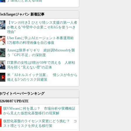
ナ環境だと言える理由
TechTargetジャパン 新着記事
【マンガ付き】ひとり情シス支援の第一人者
が教える”中堅中小企業こそRAGを使うべき
理由”
Uber Eatsに学ぶAIエージェント本番運用術
1万都市の料理画像を自己修復
Azureは限界ギリギリ 絶好調Microsoftを襲
う「GPU不足」の深刻度
IT業界の女性は9割が10年で消える 人材枯
渇を招く“見えない壁”の正体
米「AIキルスイッチ法案」 情シスが今から
備える5つのリスク回避策
ホワイトペーパーランキング
026/08/07 UPDATE
脱VMwareに何を選ぶ？ 市場分析や実機検証
から見えた仮想化基盤移行の現実解
仮想化基盤のライセンス変更にどう挑む？ コ
スト増とリスクを抑える移行策