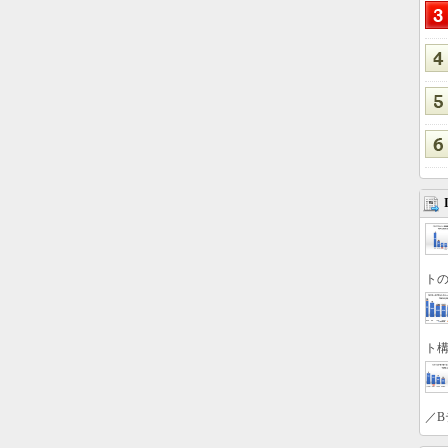
トの
ト構
／B