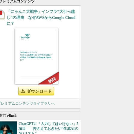
プレミアムコンテンツ
「にゃんこ大戦争」インフラ“大引っ越
し”の理由 なぜAWSからGoogle Cloud
に？
ダウンロード
 プレミアムコンテンツライブラリへ
＠IT eBook
ChatGPTに「入力してはいけない」5
項目――押さえておきたい“生成AIの
NGリスト”