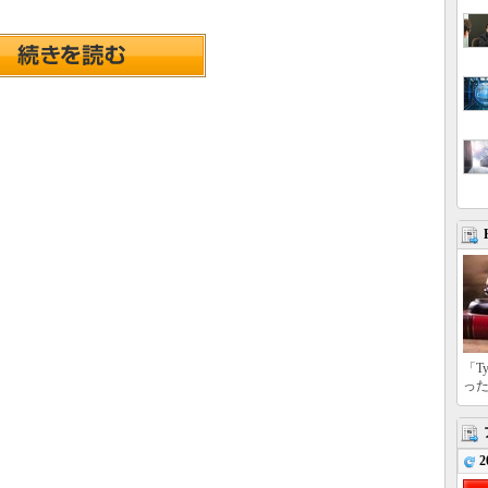
「T
っ
2