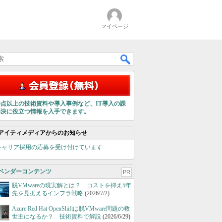
マイページ
00点以上の技術資料や導入事例など、IT導入の課
解決に役立つ情報を入手できます。
アイティメディアからのお知らせ
キャリア採用の応募を受け付けています
ベンダーコンテンツ
PR
脱VMwareの現実解とは？ コストを抑え5年
先を見据えるインフラ戦略
(2026/7/2)
Azure Red Hat OpenShiftは脱VMware問題の救
世主になるか？ 技術資料で解説
(2026/6/29)