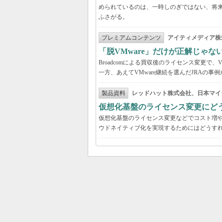
められているのは、一時しのぎではない、将
ふさがる。
プレミアムコンテンツ
アイティメディア株
「脱VMware」だけが正解じゃな
Broadcomによる買収後のライセンス変更で、
一方、あえてVMware継続を選んだJRAの
製品資料
レッドハット株式会社、日本マイ
仮想化基盤のライセンス変更にど
仮想化基盤のライセンス変更などでコスト増
ウドネイティブ化を実現するためにはどうす