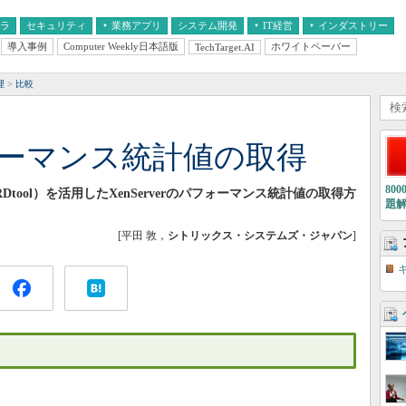
フラ
セキュリティ
業務アプリ
システム開発
IT経営
インダストリー
導入事例
Computer Weekly日本語版
ホワイトペーパー
TechTarget.AI
AI
経営とIT
医療IT
中堅・中小企業とIT
教育IT
理
比較
パフォーマンス統計値の取得
80
ool）を活用したXenServerのパフォーマンス統計値の取得方
題
[平田 敦，
シトリックス・システムズ・ジャパン
]