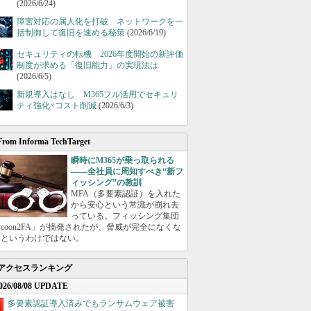
(2026/6/24)
障害対応の属人化を打破 ネットワークを一
括制御して復旧を速める秘策
(2026/6/19)
セキュリティの転機 2026年度開始の新評価
制度が求める「復旧能力」の実現法は
(2026/6/5)
新規導入はなし M365フル活用でセキュリ
ティ強化×コスト削減
(2026/6/3)
From Informa TechTarget
瞬時にM365が乗っ取られる
――全社員に周知すべき“新フ
ィッシング”の教訓
MFA（多要素認証）を入れた
から安心という常識が崩れ去
っている。フィッシング集団
ycoon2FA」が摘発されたが、脅威が完全になくな
たというわけではない。
アクセスランキング
026/08/08 UPDATE
多要素認証導入済みでもランサムウェア被害