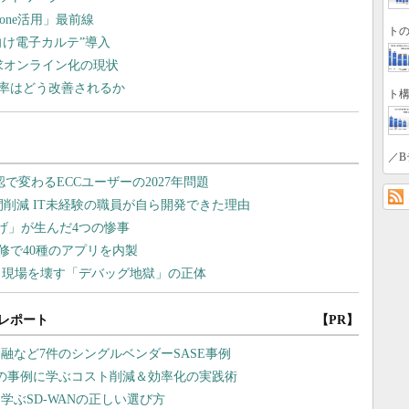
one活用」最前線
トの
向け電子カルテ”導入
求オンライン化の現状
率はどう改善されるか
ト構
／B
レポート
【PR】
融など7件のシングルベンダーSASE事例
の事例に学ぶコスト削減＆効率化の実践術
学ぶSD-WANの正しい選び方