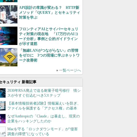
API設計の常識が変わる？ HTTP新
メソッド「QUERY」とセキュリティ
対策を学ぶ
フロンティアAIとサイバーセキュリ
ティ対策の現在地 「17万行のAIコ
ード分析」事例と公的ガイドライン
が示す道筋
「無線LANがつながらない」の苦情
をゼロに 3つの現場に学ぶネットワ
ーク改善術
»
一覧ページへ
セキュリティ 新着記事
2030年RSA廃止で迫る耐量子暗号移行 情シ
スが今すぐ仕込むべき5ステップ
【基本情報技術者試験】情報漏えいを防ぎ、
ファイルを保護する「アクセス権」の基本
なぜAnthropicの「Claude」は暴走し、現実の
企業をハッキングしたのか
Macを守る「ロックダウンモード」が“侵害
調査の障壁”になっている