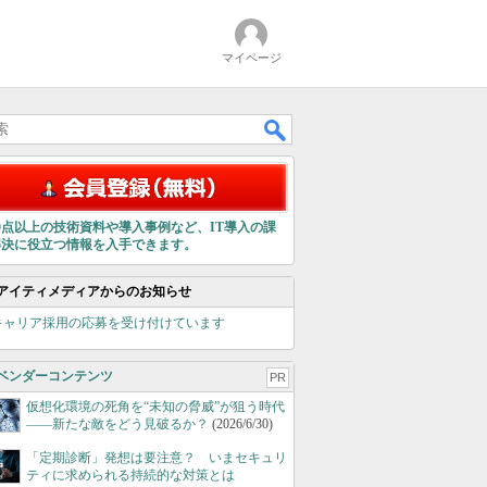
マイページ
00点以上の技術資料や導入事例など、IT導入の課
解決に役立つ情報を入手できます。
アイティメディアからのお知らせ
キャリア採用の応募を受け付けています
ベンダーコンテンツ
PR
仮想化環境の死角を“未知の脅威”が狙う時代
――新たな敵をどう見破るか？
(2026/6/30)
「定期診断」発想は要注意？ いまセキュリ
ティに求められる持続的な対策とは