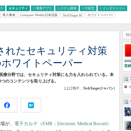
フラ
セキュリティ
業務アプリ
システム開発
IT経営
インダストリー
導入事例
Computer Weekly日本語版
ホワイトペーパー
TechTarget.AI
AI
経営とIT
医療IT
中堅・中小企業とIT
教育IT
されたセキュリティ対策
のホワイトペーパー
80
題
い医療分野では、セキュリティ対策にも力を入れられている。本
3つのコンテンツを取り上げる。
[上口翔子，
TechTargetジャパン
]
場が、
電子カルテ（EMR：Electronic Medical Record）