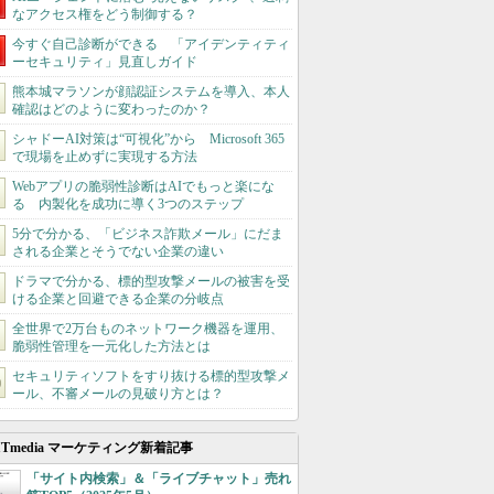
なアクセス権をどう制御する？
今すぐ自己診断ができる 「アイデンティティ
ーセキュリティ」見直しガイド
熊本城マラソンが顔認証システムを導入、本人
確認はどのように変わったのか？
シャドーAI対策は“可視化”から Microsoft 365
で現場を止めずに実現する方法
Webアプリの脆弱性診断はAIでもっと楽にな
る 内製化を成功に導く3つのステップ
5分で分かる、「ビジネス詐欺メール」にだま
される企業とそうでない企業の違い
ドラマで分かる、標的型攻撃メールの被害を受
ける企業と回避できる企業の分岐点
全世界で2万台ものネットワーク機器を運用、
脆弱性管理を一元化した方法とは
セキュリティソフトをすり抜ける標的型攻撃メ
ール、不審メールの見破り方とは？
ITmedia マーケティング新着記事
「サイト内検索」＆「ライブチャット」売れ