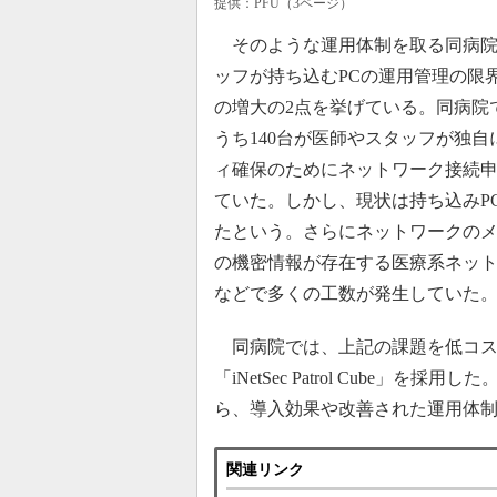
提供：PFU（3ページ）
そのような運用体制を取る同病院
ッフが持ち込むPCの運用管理の限
の増大の2点を挙げている。同病院で
うち140台が医師やスタッフが独自
ィ確保のためにネットワーク接続申
ていた。しかし、現状は持ち込みPC
たという。さらにネットワークのメ
の機密情報が存在する医療系ネッ
などで多くの工数が発生していた
同病院では、上記の課題を低コスト
「iNetSec Patrol Cube
ら、導入効果や改善された運用体
関連リンク