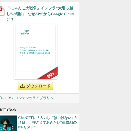
「にゃんこ大戦争」インフラ“大引っ越
し”の理由 なぜAWSからGoogle Cloud
に？
ダウンロード
 プレミアムコンテンツライブラリへ
＠IT eBook
ChatGPTに「入力してはいけない」5
項目――押さえておきたい“生成AIの
NGリスト”