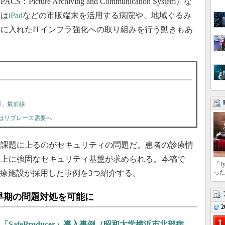
re Archiving and Communication System）な
には
iPad
などの市販端末を活用する病院や、地域ぐるみ
に入れたITインフラ強化への取り組みを行う動きもあ
活用」最前線
以降はリプレース需要へ
課題に上るのがセキュリティの問題だ。患者の診療情
以上に強固なセキュリティ基盤が求められる。本稿で
「T
療施設が採用した事例を3つ紹介する。
っ
早期の問題対処を可能に
2
afeProducer」導入事例（昭和大学横浜市北部病