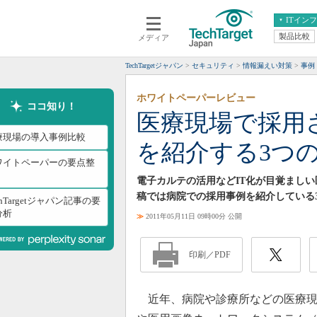
ITイン
製品比較
メディア
クラウド
エンタープライズ
ERP
仮想化
TechTargetジャパン
セキュリティ
情報漏えい対策
事例
データ分析
サーバ＆ストレージ
ホワイトペーパーレビュー
CX
スマートモバイル
ココ知り！
医療現場で採用
情報系システム
ネットワーク
療現場の導入事例比較
を紹介する3つ
システム運用管理
ワイトペーパーの要点整
電子カルテの活用などIT化が目覚まし
稿では病院での採用事例を紹介している
chTargetジャパン記事の要
分析
≫
2011年05月11日 09時00分 公開
印刷／PDF
近年、病院や診療所などの医療現