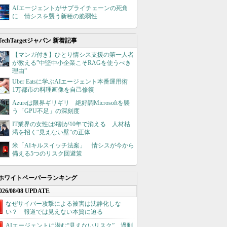
AIエージェントがサプライチェーンの死角
に 情シスを襲う新種の脆弱性
TechTargetジャパン 新着記事
【マンガ付き】ひとり情シス支援の第一人者
が教える”中堅中小企業こそRAGを使うべき
理由”
Uber Eatsに学ぶAIエージェント本番運用術
1万都市の料理画像を自己修復
Azureは限界ギリギリ 絶好調Microsoftを襲
う「GPU不足」の深刻度
IT業界の女性は9割が10年で消える 人材枯
渇を招く“見えない壁”の正体
米「AIキルスイッチ法案」 情シスが今から
備える5つのリスク回避策
ホワイトペーパーランキング
026/08/08 UPDATE
なぜサイバー攻撃による被害は沈静化しな
い？ 報道では見えない本質に迫る
AIエージェントに潜む“見えないリスク”、過剰