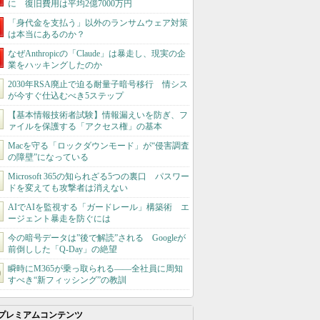
に 復旧費用は平均2億7000万円
「身代金を支払う」以外のランサムウェア対策
は本当にあるのか？
なぜAnthropicの「Claude」は暴走し、現実の企
業をハッキングしたのか
2030年RSA廃止で迫る耐量子暗号移行 情シス
が今すぐ仕込むべき5ステップ
【基本情報技術者試験】情報漏えいを防ぎ、フ
ァイルを保護する「アクセス権」の基本
Macを守る「ロックダウンモード」が“侵害調査
の障壁”になっている
Microsoft 365の知られざる5つの裏口 パスワー
ドを変えても攻撃者は消えない
AIでAIを監視する「ガードレール」構築術 エ
ージェント暴走を防ぐには
今の暗号データは”後で解読”される Googleが
前倒しした「Q-Day」の絶望
瞬時にM365が乗っ取られる――全社員に周知
すべき“新フィッシング”の教訓
プレミアムコンテンツ