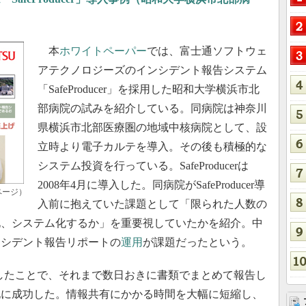
本
ホワイトペーパー
では、富士通ソフトウェ
アテクノロジーズのインシデント報告システム
「SafeProducer」を採用した昭和大学横浜市北
部病院の試みを紹介している。同病院は神奈川
県横浜市北部医療圏の地域中核病院として、設
立時より電子カルテを導入。その後も積極的な
システム投資を行っている。SafeProducerは
2008年4月に導入した。同病院がSafeProducer導
ページ）
入前に抱えていた課題として「限られた人数の
化、システム化するか」を重要視していたかを紹介。中
ンシデント報告リポートの
運用
が課題だったという。
を導入したことで、それまで数日おきに書類でまとめて報告し
化に成功した。情報共有にかかる時間を大幅に短縮し、