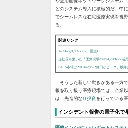
や医用画像ネットワークシステム（PACS：Pictu
どのシステム導入に積極的だ。中
でシームレスな在宅医療実現を視野
る。
関連リンク
TechTargetジャパン 医療IT
孫社長も驚いた「医療現場のiPad／iPhone
PACS市場は2011年の522億円がピーク、
そうした新しい動きがある一方で
報を取り扱う医療現場では、企業
は、先進的な
IT投資
を行っている医
インシデント報告の電子化で
医療インシデントレポートシステム「S