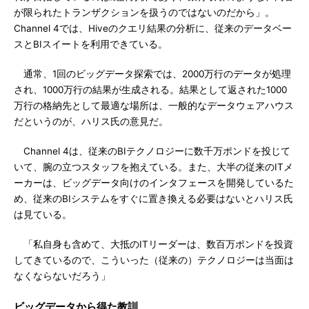
が限られたトランザクションを扱うのではないのだから」。
Channel 4では、Hiveのクエリ結果の分析に、従来のデータベー
スとBIスイートを利用できている。
通常、1回のビッグデータ探索では、2000万行のデータが処理
され、1000万行の結果が生成される。結果として返された1000
万行の格納先として最適な場所は、一般的なデータウェアハウス
だというのが、ハリス氏の意見だ。
Channel 4は、従来のBIテクノロジーに数千万ポンドを投じて
いて、腕の立つスタッフを抱えている。また、大半の従来のITメ
ーカーは、ビッグデータ向けのインタフェースを開発しているた
め、従来のBIシステムをすぐに置き換える必要はないとハリス氏
は見ている。
「私自身も含めて、大抵のITリーダーは、数百万ポンドを投資
してきているので、こういった（従来の）テクノロジーは当面は
なくならないだろう」
ビッグデータから得た教訓