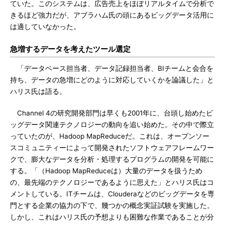
ていた。このシステムは、広告売上をほぼリアルタイムで分析で
きるほど強力だが、アブラハム氏の頭にあるビッグデータ活用に
は適していなかった。
急増するデータを考えたツール選定
「データベース担当者、データ記録担当者、BIチームと会合を
持ち、データの急増にどのように対応していくかを論議した」と
ハリス氏は語る。
Channel 4の研究開発部門は早くも2001年に、台頭し始めたビ
ッグデータ関連テクノロジーの動向を追い始めた。その中で際立
っていたのが、Hadoop MapReduceだ。これは、オープンソー
スコミュニティーによって開発されたソフトウェアフレームワー
クで、膨大なデータを分析・処理するプログラムの開発を可能に
する。「（Hadoop MapReduceは）大量のデータを扱うため
の、最先端のテクノロジーであるように思えた」とハリス氏はコ
メントしている。ITチームは、Clouderaなどのビッグデータを専
門とする企業の協力の下で、幾つかの概念実証試験を実施した。
しかし、これはハリス氏の予想よりも困難な作業であることが分