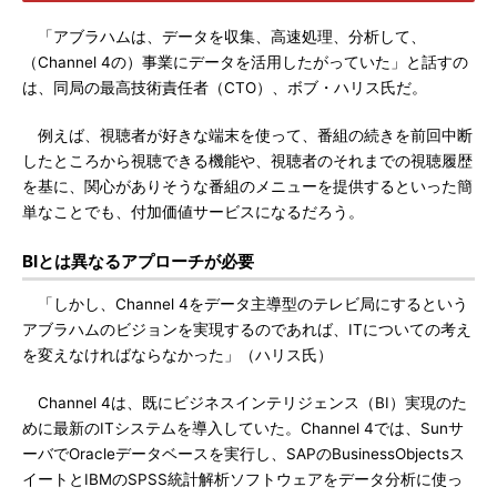
「アブラハムは、データを収集、高速処理、分析して、
（Channel 4の）事業にデータを活用したがっていた」と話すの
は、同局の最高技術責任者（CTO）、ボブ・ハリス氏だ。
例えば、視聴者が好きな端末を使って、番組の続きを前回中断
したところから視聴できる機能や、視聴者のそれまでの視聴履歴
を基に、関心がありそうな番組のメニューを提供するといった簡
単なことでも、付加価値サービスになるだろう。
BIとは異なるアプローチが必要
「しかし、Channel 4をデータ主導型のテレビ局にするという
アブラハムのビジョンを実現するのであれば、ITについての考え
を変えなければならなかった」（ハリス氏）
Channel 4は、既にビジネスインテリジェンス（BI）実現のた
めに最新のITシステムを導入していた。Channel 4では、Sunサ
ーバでOracleデータベースを実行し、SAPのBusinessObjectsス
イートとIBMのSPSS統計解析ソフトウェアをデータ分析に使っ