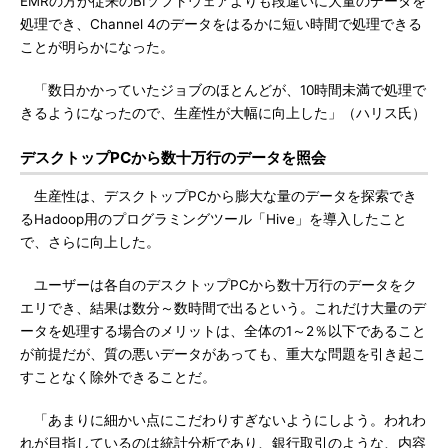
EMRの方が従来のBIソフトウェアよりも段違いに大量のデータを
処理でき、Channel 4のデータをはるかに短い時間で処理できる
ことが明らかになった。
「数日かかっていたジョブのほとんどが、10時間未満で処理で
きるようになったので、生産性が大幅に向上した」（ハリス氏）
デスクトップPCから数十万行のデータを照会
生産性は、デスクトップPCから膨大な量のデータを探索でき
るHadoop用のプログラミングツール「Hive」を導入したこと
で、さらに向上した。
ユーザーは各自のデスクトップPCから数十万行のデータをク
エリでき、結果は数分～数時間で出るという。これだけ大量のデ
ータを処理する場合のメリットは、全体の1～2％以下であること
が前提だが、質の悪いデータがあっても、重大な問題を引き起こ
すことなく除外できることだ。
「あまりに細かい点にこだわりすぎないようにしよう。われわ
れが目指しているのは統計分析であり、銀行取引のような、内容