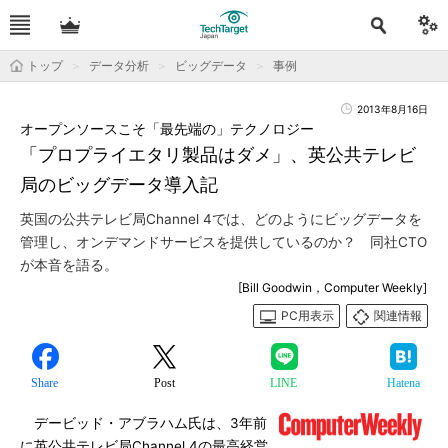
トップ
データ分析
ビッグデータ
事例
2013年8月16日
オープンソースこそ「最先端の」テクノロジー
「プロプライエタリ製品はダメ」、英公共テレビ
局のビッグデータ導入記
英国の公共テレビ局Channel 4では、どのようにビッグデータを
管理し、オンデマンドサービスを提供しているのか？ 同社CTO
が本音を語る。
[Bill Goodwin，Computer Weekly]
PC用表示
関連情報
Share
Post
LINE
Hatena
デービッド・アブラハム氏は、3年前
に英公共テレビ局Channel 4の最高経営