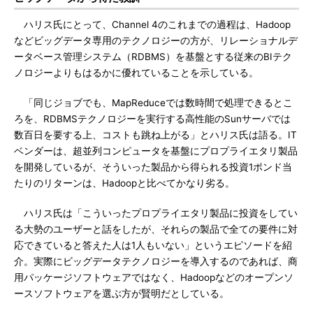
ハリス氏にとって、Channel 4のこれまでの過程は、Hadoop
などビッグデータ専用のテクノロジーの方が、リレーショナルデ
ータベース管理システム（RDBMS）を基盤とする従来のBIテク
ノロジーよりもはるかに優れていることを示している。
「同じジョブでも、MapReduceでは数時間で処理できるとこ
ろを、RDBMSテクノロジーを実行する高性能のSunサーバでは
数百日を要する上、コストも跳ね上がる」とハリス氏は語る。IT
ベンダーは、超並列コンピュータを基盤にプロプライエタリ製品
を開発しているが、そういった製品から得られる投資1ポンド当
たりのリターンは、Hadoopと比べてかなり劣る。
ハリス氏は「こういったプロプライエタリ製品に投資をしてい
る大勢のユーザーと話をしたが、それらの製品で全ての要件に対
応できていると答えた人は1人もいない」というエピソードを紹
介。実際にビッグデータテクノロジーを導入するのであれば、商
用パッケージソフトウェアではなく、Hadoopなどのオープンソ
ースソフトウェアを選ぶ方が賢明だとしている。