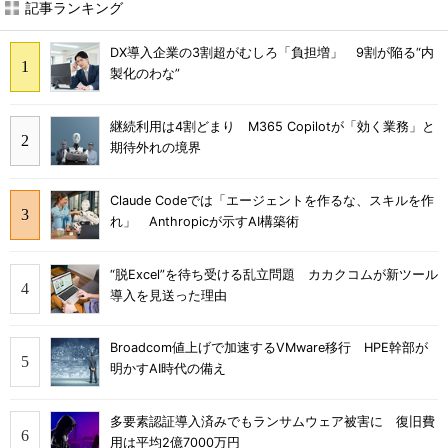
記事ランキング
DX導入企業の3割超がむしろ「負担増」 9割が陥る“内
製化のわな”
継続利用は4割どまり M365 Copilotが「効く業務」と
期待外れの境界
Claude Codeでは「エージェントを作るな、スキルを作
れ」 Anthropicが示すAI構築術
“脱Excel”を待ち受ける乱立問題 カカクコムが新ツール
導入を見送った理由
Broadcom値上げで加速するVMware移行 HPE幹部が
明かすAI時代の備え
多要素認証導入済みでもランサムウェア被害に 復旧費
用は平均2億7000万円