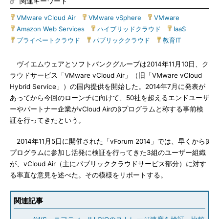
関連キーワード
VMware vCloud Air
|
VMware vSphere
|
VMware
|
Amazon Web Services
|
ハイブリッドクラウド
|
IaaS
|
プライベートクラウド
|
パブリッククラウド
|
教育IT
ヴイエムウェアとソフトバンクグループは2014年11月10日、ク
ラウドサービス「VMware vCloud Air」（旧「VMware vCloud
Hybrid Service」）の国内提供を開始した。2014年7月に発表が
あってから今回のローンチに向けて、50社を超えるエンドユーザ
ーやパートナー企業がvCloud Airのβプログラムと称する事前検
証を行ってきたという。
2014年11月5日に開催された「vForum 2014」では、早くからβ
プログラムに参加し活発に検証を行ってきた3組のユーザー組織
が、vCloud Air（主にパブリッククラウドサービス部分）に対す
る率直な意見を述べた。その模様をリポートする。
関連記事