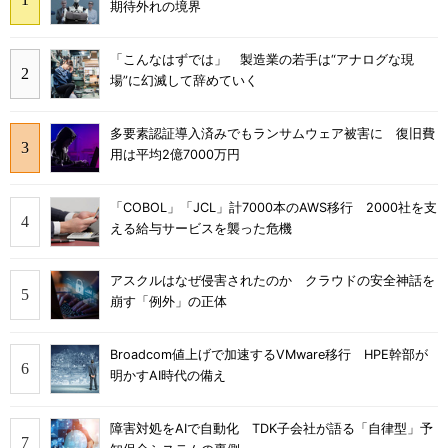
期待外れの境界
「こんなはずでは」 製造業の若手は“アナログな現
場”に幻滅して辞めていく
多要素認証導入済みでもランサムウェア被害に 復旧費
用は平均2億7000万円
「COBOL」「JCL」計7000本のAWS移行 2000社を支
える給与サービスを襲った危機
アスクルはなぜ侵害されたのか クラウドの安全神話を
崩す「例外」の正体
Broadcom値上げで加速するVMware移行 HPE幹部が
明かすAI時代の備え
障害対処をAIで自動化 TDK子会社が語る「自律型」予