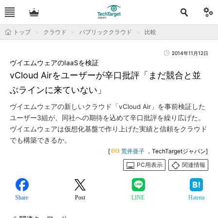
トップ
クラウド
パブリッククラウド
比較
2014年11月12日
ヴイエムウェアのIaaSを検証
vCloud Airをユーザーが辛口批評「まだ競合と並
ぶラインに来ていない」
ヴイエムウェアの新しいクラウド「vCloud Air」を事前検証した
ユーザー3組が、同社への期待を込めて辛口批評を繰り広げた。
ヴイエムウェアは仮想化基盤で作り上げた実績と信頼をクラウド
でも構築できるか。
[
荒井亜子
，TechTargetジャパン]
PC用表示
関連情報
Share
Post
LINE
Hatena