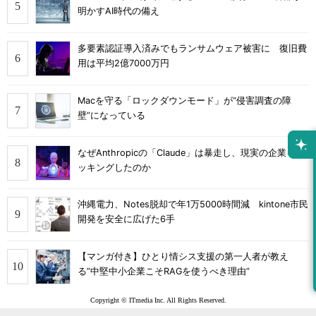
明かすAI時代の備え
多要素認証導入済みでもランサムウェア被害に 復旧費
用は平均2億7000万円
Macを守る「ロックダウンモード」が“侵害調査の障
壁”になっている
なぜAnthropicの「Claude」は暴走し、現実の企業をハ
ッキングしたのか
沖縄電力、Notes脱却で年1万5000時間減 kintone市民
開発を安全に広げた6手
【マンガ付き】ひとり情シス支援の第一人者が教え
る”中堅中小企業こそRAGを使うべき理由”
Copyright © ITmedia Inc. All Rights Reserved.