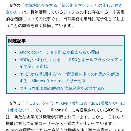
8位の「
病院内に存在する『超芸術トマソン』との正しい付き
合い方
」は、長年活用しているシステムの中に存在する、非実用
的な機能についての記事です。日常業務を単純に電子化してしま
うことの弊害を鋭く指摘しています。
関連記事
Androidのバージョン乱立が止まらない理由
HDDはいずれなくなる――SSDとオールフラッシュアレ
イで変わる市場
“作る”から“利用する”へ 管理者を多くの作業から解放
する「Microsoft Azure」のサービス
ダチョウ倶楽部の解散が病院経営を改善する!?
9位は「
『iOS 8』のビジネス向け機能はWindows環境でやっぱ
り使えない？
」です。「iPhone 6」にも搭載されているiOS 8に
は、新たな企業向け機能が搭載されています。しかし、これらの
機能に対して企業ユーザーから不満の声が上がっています。
Windows環境でこれらの企業向け機能を使う際の注意ポイントと