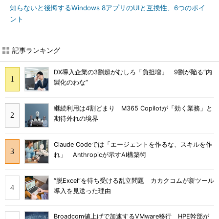
知らないと後悔するWindows 8アプリのUIと互換性、6つのポイ
ント
記事ランキング
DX導入企業の3割超がむしろ「負担増」 9割が陥る“内
製化のわな”
継続利用は4割どまり M365 Copilotが「効く業務」と
期待外れの境界
Claude Codeでは「エージェントを作るな、スキルを作
れ」 Anthropicが示すAI構築術
“脱Excel”を待ち受ける乱立問題 カカクコムが新ツール
導入を見送った理由
Broadcom値上げで加速するVMware移行 HPE幹部が