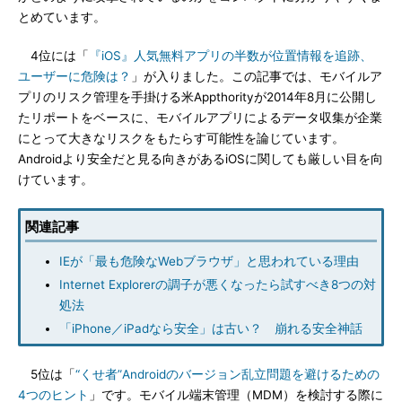
とめています。
4位には「
『iOS』人気無料アプリの半数が位置情報を追跡、
ユーザーに危険は？
」が入りました。この記事では、モバイルア
プリのリスク管理を手掛ける米Appthorityが2014年8月に公開し
たリポートをベースに、モバイルアプリによるデータ収集が企業
にとって大きなリスクをもたらす可能性を論じています。
Androidより安全だと見る向きがあるiOSに関しても厳しい目を向
けています。
関連記事
IEが「最も危険なWebブラウザ」と思われている理由
Internet Explorerの調子が悪くなったら試すべき8つの対
処法
「iPhone／iPadなら安全」は古い？ 崩れる安全神話
5位は「
“くせ者”Androidのバージョン乱立問題を避けるための
4つのヒント
」です。モバイル端末管理（MDM）を検討する際に