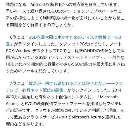
課題になる、Androidの“断片化”への対応策を解説しています。
早いペースで繰り返されるOSのバージョンアップやハードウェ
アの多様性によって利用環境の統一化が図りにくいことから起こ
る問題をどう解決するのでしょうか。
6位には「
SSDを最大限に生かすためのディスク解析ツール3
選
」がランクインしました。タブレットPCだけでなく、ノート
PCやWindowsデスクトップPCでも、従来のHDDの代替として採
用が広がっているSSD（ソリッドステートドライブ）。一般的な
HDDと比べて相対的に容量が小さいSSDの能力を最大限に引き出
すためのツールを紹介しています。
7位には「
放送が一瞬でも途切れることは許されない――フジ
テレビ、有料ネット配信の裏側
」がランクインしました。2014
年10月に開始した有料ネット配信のシステムに、「Microsoft
Azure」とEVCの映像配信プラットフォームを採用したフジテレ
ビの記事です。クラウドが放送に向いていると判断した理由、そ
して数あるクラウドサービスの中でMicrosoft Azureを選択した
理由などを探ります。