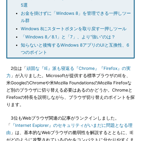
5選
お金を掛けずに「Windows 8」を管理できる一押しツー
ル群
Windows 8にスタートボタンを取り戻す一押しツール
「Windows 8／8.1」と「7」、より“強い”のは？
知らないと後悔するWindows 8アプリのUIと互換性、6
つのポイント
2位は「
頑固な『IE』派も寝返る『Chrome』『Firefox』の実
力
」が入りました。Microsoftが提供する標準ブラウザのIEを、
米GoogleのChromeや米Mozilla FoundationsのMozilla Firefoxな
ど別のブラウザに切り替える必要はあるのかどうか。Chromeと
Firefoxの特長を説明しながら、ブラウザ切り替えのポイントを探
ります。
3位もWebブラウザ関連の記事がランクインしました。
「
『Internet Explorer』のセキュリティがいまだに問題となる理
由
」は、基本的なWebブラウザの脆弱性を解説するとともに、IE
がどのように攻撃されているのかをコンパクトに分かりやすくま