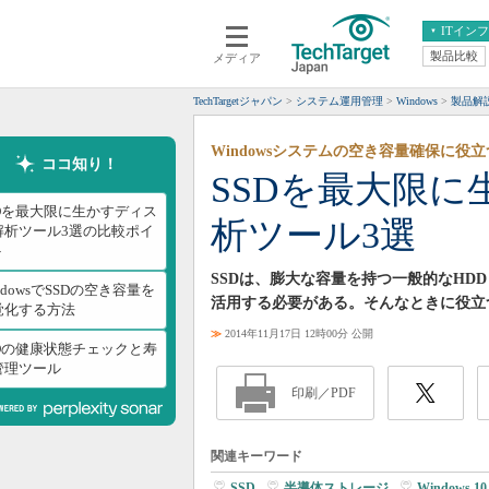
ITイン
製品比較
メディア
クラウド
エンタープライズ
ERP
仮想化
TechTargetジャパン
システム運用管理
Windows
製品解
データ分析
サーバ＆ストレージ
Windowsシステムの空き容量確保に役
CX
スマートモバイル
ココ知り！
SSDを最大限
情報系システム
ネットワーク
SDを最大限に生かすディス
析ツール3選
システム運用管理
解析ツール3選の比較ポイ
ト
SSDは、膨大な容量を持つ一般的なH
ndowsでSSDの空き容量を
活用する必要がある。そんなときに役立
覚化する方法
≫
2014年11月17日 12時00分 公開
SDの健康状態チェックと寿
管理ツール
印刷／PDF
関連キーワード
SSD
|
半導体ストレージ
|
Windows 10