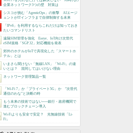
Wi-Fi 7を入れるだけでは解決しない AI時代の
企業ネットワーク3つの壁 対策は
シスコが挑む「AgenticOps」の衝撃 AIエージ
ェントがITインフラまで自律制御する未来
「IPv6」を利用するならこれだけは知っておき
たいコマンドリスト
遠隔SIM管理を強化 Eseye、IoT向け次世代
eSIM規格「SGP.32」対応機能を発表
郊外のホテルがIoTで具現化した「スマートホ
テル」とは
いまさら聞けない「無線LAN」「Wi-Fi」の違
いとは？ 混同してはいけない理由
ネットワーク管理製品一覧
「Wi-Fi 7」か「プライベート5G」か “次世代
通信のわな”と決断の時
もう未来の技術ではない──銀行・政府機関で
進むブロックチェーン導入
Wi-Fiよりも安全で安定？ 光無線技術「Li-
Fi」