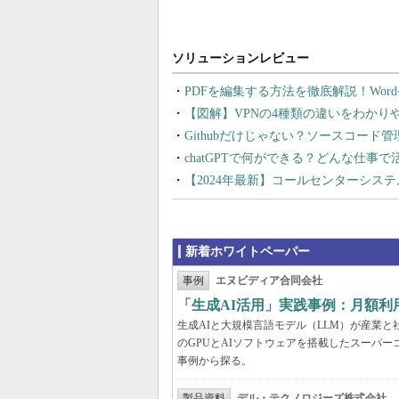
PDFを編集する方法を徹底解説！Wor
【図解】VPNの4種類の違いをわか
Githubだけじゃない？ソースコード
chatGPTで何ができる？どんな仕事
【2024年最新】コールセンターシス
新着ホワイトペーパー
事例
エヌビディア合同会社
「生成AI活用」実践事例：月額
生成AIと大規模言語モデル（LLM）が産業
のGPUとAIソフトウェアを搭載したスーパー
事例から探る。
製品資料
デル・テクノロジーズ株式会社