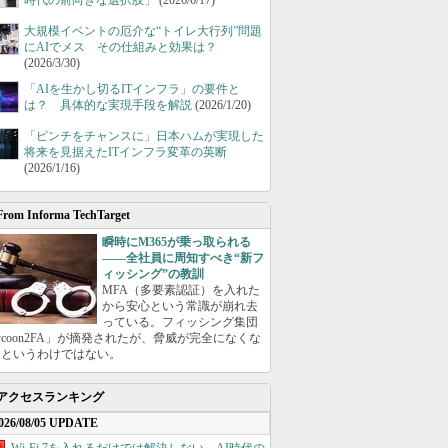
時代の前向きな選択肢」
(2026/6/17)
大規模イベントの厄介な“トイレ大行列”問題
にAIでメス その仕組みと効果は？
(2026/3/30)
「AIを生かし切るITインフラ」の要件と
は？ 具体的な実現手段を解説
(2026/1/20)
「ピンチをチャンスに」日本ハムが実現した
将来を見据えたITインフラ変革の英断
(2026/1/16)
From Informa TechTarget
瞬時にM365が乗っ取られる
――全社員に周知すべき“新フ
ィッシング”の教訓
MFA（多要素認証）を入れた
から安心という常識が崩れ去
っている。フィッシング集団
ycoon2FA」が摘発されたが、脅威が完全になくな
たというわけではない。
アクセスランキング
026/08/05 UPDATE