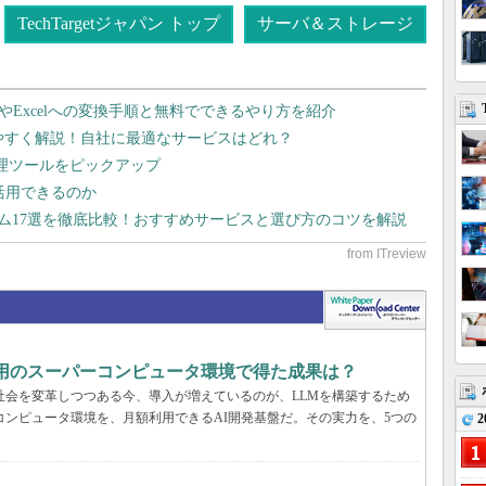
TechTargetジャパン トップ
サーバ＆ストレージ
dやExcelへの変換手順と無料でできるやり方を紹介
りやすく解説！自社に最適なサービスはどれ？
管理ツールをピックアップ
で活用できるのか
テム17選を徹底比較！おすすめサービスと選び方のコツを解説
利用のスーパーコンピュータ環境で得た成果は？
と社会を変革しつつある今、導入が増えているのが、LLMを構築するため
コンピュータ環境を、月額利用できるAI開発基盤だ。その実力を、5つの
2