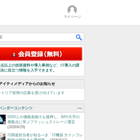
マイページ
00点以上の技術資料や導入事例など、IT導入の課
解決に役立つ情報を入手できます。
アイティメディアからのお知らせ
キャリア採用の応募を受け付けています
ベンダーコンテンツ
PR
HDDとの価格差縮小も後押し、BPO大手の
着眼点に学ぶフラッシュストレージ選定
(2026/6/29)
IT調達担当者が知るべき「IT機器 大インフレ