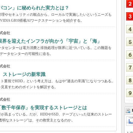
パコン」に秘められた実力とは？
管理やセキュリティの観点から、ローカルで実施したいというニーズも
DIA GB10搭載AIワークステーションを紹介する。
式会社
限界を迎えたインフラが向かう「宇宙」と「海」
ータセンターは電力消費と排熱処理が限界に近づいている。この難題を
のデータセンターの可能性に迫る。
式会社
る ストレージの新常識
スト重視でHDD」という考え方は、もはや“過去の常識”になりつつある。
を見直すためのポイントを解説する。
式会社
「数千年保存」を実現するストレージとは
が高まっている。だが、HDDやSSD、テープといった従来のストレー
する“透明なストレージ”は、その救世主となるのか。