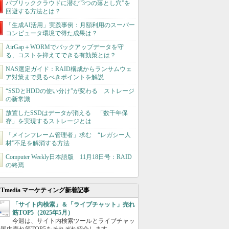
パブリッククラウドに潜む“3つの落とし穴”を
回避する方法とは？
「生成AI活用」実践事例：月額利用のスーパー
コンピュータ環境で得た成果は？
AirGap＋WORMでバックアップデータを守
る、コストを抑えてできる有効策とは？
NAS選定ガイド：RAID構成からランサムウェ
ア対策まで見るべきポイントを解説
“SSDとHDDの使い分け”が変わる ストレージ
の新常識
放置したSSDはデータが消える 「数千年保
存」を実現するストレージとは
「メインフレーム管理者」求む “レガシー人
材”不足を解消する方法
Computer Weekly日本語版 11月18日号：RAID
の終焉
ITmedia マーケティング新着記事
「サイト内検索」＆「ライブチャット」売れ
筋TOP5（2025年5月）
今週は、サイト内検索ツールとライブチャッ