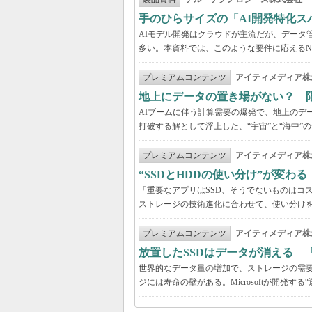
手のひらサイズの「AI開発特化ス
AIモデル開発はクラウドが主流だが、データ
多い。本資料では、このような要件に応えるNVI
プレミアムコンテンツ
アイティメディア株
地上にデータの置き場がない？ 
AIブームに伴う計算需要の爆発で、地上のデ
打破する解として浮上した、“宇宙”と“海中”
プレミアムコンテンツ
アイティメディア株
“SSDとHDDの使い分け”が変わ
「重要なアプリはSSD、そうでないものはコ
ストレージの技術進化に合わせて、使い分け
プレミアムコンテンツ
アイティメディア株
放置したSSDはデータが消える 
世界的なデータ量の増加で、ストレージの需要
ジには寿命の壁がある。Microsoftが開発