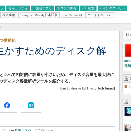
フラ
セキュリティ
業務アプリ
システム開発
IT経営
インダストリー
導入事例
Computer Weekly日本語版
ホワイトペーパー
TechTarget.AI
AI
経営とIT
医療IT
中堅・中小企業とIT
教育IT
説
立つ視覚化
に生かすためのディスク解
80
題
DDと比べて相対的に容量が小さいため、ディスク容量を最大限に
つディスク容量解析ツールを紹介する。
[Kim Lindros & Ed Tittel，
TechTarget
]
|
ハードディスク
|
Windows