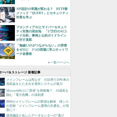
API設計の常識が変わる？ HTTP新
メソッド「QUERY」とセキュリティ
対策を学ぶ
フロンティアAIとサイバーセキュリ
ティ対策の現在地 「17万行のAIコ
ード分析」事例と公的ガイドライン
が示す道筋
「無線LANがつながらない」の苦情
をゼロに 3つの現場に学ぶネットワ
ーク改善術
»
一覧ページへ
サーバ＆ストレージ 新着記事
メインフレームは死なず AI活用で20年来の
高収益をたたき出す基幹システムの底力
Microsoft向けに“原発”を再稼働？ AI成長を
阻む「電力危機」の深刻度
IBMがメインフレームの聖域を解体 情シス
の悲願「メインフレーム運用の共通化」が現
実に？
迷惑施設と化したデータセンターの“逃げ