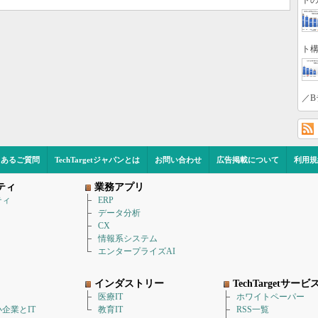
トの
ト構
／B
くあるご質問
TechTargetジャパンとは
お問い合わせ
広告掲載について
利用規
ティ
業務アプリ
ティ
ERP
データ分析
CX
情報系システム
エンタープライズAI
インダストリー
TechTargetサービ
医療IT
ホワイトペーパー
企業とIT
教育IT
RSS一覧