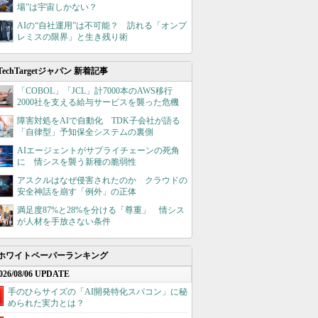
場”は宇宙しかない？
AIの“自社運用”は不可能？ 訪れる「オンプ
レミスの限界」と生き残り術
TechTargetジャパン 新着記事
「COBOL」「JCL」計7000本のAWS移行
2000社を支える給与サービスを襲った危機
障害対処をAIで自動化 TDK子会社が語る
「自律型」予知保全システムの裏側
AIエージェントがサプライチェーンの死角
に 情シスを襲う新種の脆弱性
アスクルはなぜ侵害されたのか クラウドの
安全神話を崩す「例外」の正体
満足度87%と28%を分ける「尊重」 情シス
が人材を手放さない条件
ホワイトペーパーランキング
026/08/06 UPDATE
手のひらサイズの「AI開発特化スパコン」に秘
められた実力とは？