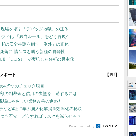
レポート
【PR】
ための5つのチェック項目
巨額の制裁金と信用の失墜を回避するには
か？ 現場にやさしい業務改善の進め方
京セラなど4社に学ぶ属人化解消＆効率化の秘訣
いつも不安 どうすればリスクを減らせる？
Recommended by