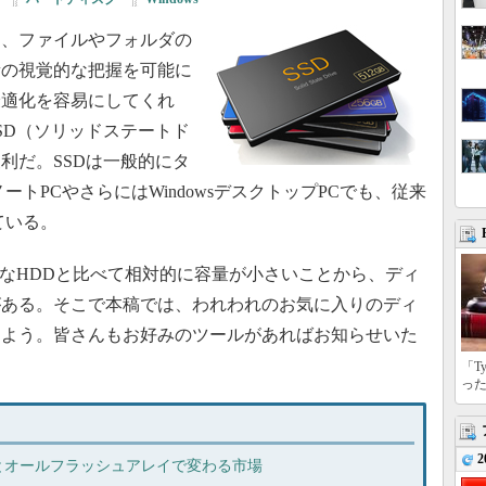
、ファイルやフォルダの
量の視覚的な把握を可能に
最適化を容易にしてくれ
SD（ソリッドステートド
利だ。SSDは一般的にタ
トPCやさらにはWindowsデスクトップPCでも、従来
ている。
なHDDと比べて相対的に容量が小さいことから、ディ
がある。そこで本稿では、われわれのお気に入りのディ
しよう。皆さんもお好みのツールがあればお知らせいた
「T
っ
2
Dとオールフラッシュアレイで変わる市場