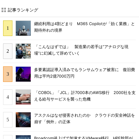
記事ランキング
継続利用は4割どまり M365 Copilotが「効く業務」と
期待外れの境界
「こんなはずでは」 製造業の若手は“アナログな現
場”に幻滅して辞めていく
多要素認証導入済みでもランサムウェア被害に 復旧費
用は平均2億7000万円
「COBOL」「JCL」計7000本のAWS移行 2000社を支
える給与サービスを襲った危機
アスクルはなぜ侵害されたのか クラウドの安全神話を
崩す「例外」の正体
Broadcom値上げで加速するVMware移行 HPE幹部が