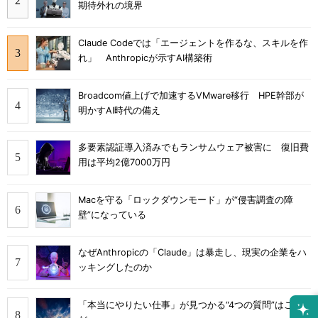
期待外れの境界
Claude Codeでは「エージェントを作るな、スキルを作
れ」 Anthropicが示すAI構築術
Broadcom値上げで加速するVMware移行 HPE幹部が
明かすAI時代の備え
多要素認証導入済みでもランサムウェア被害に 復旧費
用は平均2億7000万円
Macを守る「ロックダウンモード」が“侵害調査の障
壁”になっている
なぜAnthropicの「Claude」は暴走し、現実の企業をハ
ッキングしたのか
「本当にやりたい仕事」が見つかる“4つの質問”はこれ