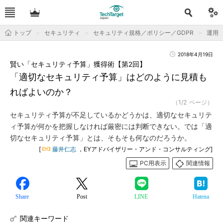
トップ
セキュリティ
セキュリティ規格／ポリシー／GDPR
運用＆
2018年4月19日
賢い「セキュリティ予算」獲得術【第2回】
「適切なセキュリティ予算」はどのように見積も
ればよいのか？
（1/2 ページ）
セキュリティ予算が不足しているかどうかは、適切なセキュリテ
ィ予算が何かを把握しなければ厳密には判断できない。では「適
切なセキュリティ予算」とは、そもそも何なのだろうか。
[
藤井仁志
，EYアドバイザリー・アンド・コンサルティング]
PC用表示
関連情報
Share
Post
LINE
Hatena
関連キーワード