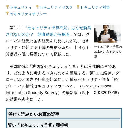
セキュリティ
|
セキュリティリスク
|
セキュリティ対策
|
セキュリティポリシー
第1回「
『セキュリティ予算不足』はなぜ解消
されないのか？ 調査結果から探る
」では、グ
ローバル組織と国内組織を対比しながら、セキ
セキュリティ予算の
ュリティに対する予算の獲得状況や、十分な予
基本的な考え方を整
算獲得を阻む要因について概観した。
理
第2回では「適切なセキュリティ予算」とは具体的に何であ
り、どのように考えるべきなのかを整理する。第1回に続き、グ
ローバルと国内の組織を対象にした情報セキュリティ調査「EY
グローバル情報セキュリティサーベイ」（GISS：EY Global
Information Security Survey）の最新版（以下、GISS2017-18）
の結果を参考にした。
併せて読みたいお薦め記事
賢い「セキュリティ予算」獲得術