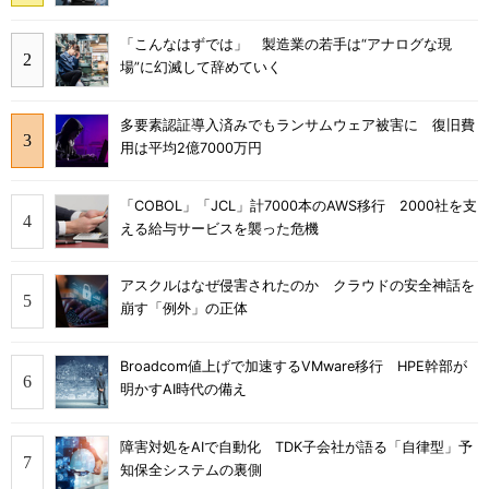
「こんなはずでは」 製造業の若手は“アナログな現
場”に幻滅して辞めていく
多要素認証導入済みでもランサムウェア被害に 復旧費
用は平均2億7000万円
「COBOL」「JCL」計7000本のAWS移行 2000社を支
える給与サービスを襲った危機
アスクルはなぜ侵害されたのか クラウドの安全神話を
崩す「例外」の正体
Broadcom値上げで加速するVMware移行 HPE幹部が
明かすAI時代の備え
障害対処をAIで自動化 TDK子会社が語る「自律型」予
知保全システムの裏側