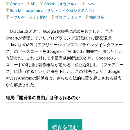
Google
|
API
|
Oracle（オラクル）
|
Java
|
Sun Microsystems（サン・マイクロシステムズ）
|
アプリケーション開発
|
プログラミング
|
知的財産
Oracleは2010年、Googleを相手に訴訟を起こした。当時
Oracleが管理していたプログラミング言語および開発環境
「Java」のAPI（アプリケーションプログラミングインタフェー
ス）のソースコードをGoogleが「Android」開発で引用したとい
う訴えだ。これに対して米最高裁判所は2021年、Googleのソー
スコードの利用は著作権法が定める「公正な利用」（フェアユー
ス）に該当するという判決を下した。この判決により、Google
およびAndroidの関係者は、さらなる法的措置を起こされる懸念
から解放された。
結局「開発者の自由」は守られるのか
続きを読む