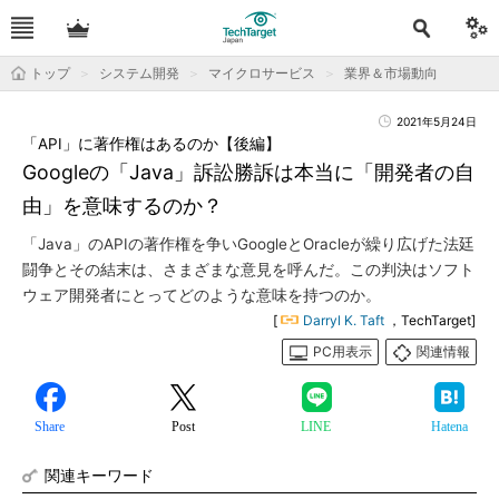
トップ
システム開発
マイクロサービス
業界＆市場動向
2021年5月24日
「API」に著作権はあるのか【後編】
Googleの「Java」訴訟勝訴は本当に「開発者の自
由」を意味するのか？
「Java」のAPIの著作権を争いGoogleとOracleが繰り広げた法廷
闘争とその結末は、さまざまな意見を呼んだ。この判決はソフト
ウェア開発者にとってどのような意味を持つのか。
[
Darryl K. Taft
，TechTarget]
PC用表示
関連情報
Share
Post
LINE
Hatena
関連キーワード