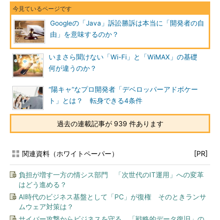
Googleの「Java」訴訟勝訴は本当に「開発者の自
由」を意味するのか？
いまさら聞けない「Wi-Fi」と「WiMAX」の基礎
何が違うのか？
“陽キャ”なプロ開発者「デベロッパーアドボケー
ト」とは？ 転身できる4条件
過去の連載記事が 939 件あります
関連資料（ホワイトペーパー）
[PR]
負担が増す一方の情シス部門 「次世代のIT運用」への変革
はどう進める？
AI時代のビジネス基盤として「PC」が復権 そのときランサ
ムウェア対策は？
サイバー攻撃からビジネスを守る、「戦略的データ復旧」の