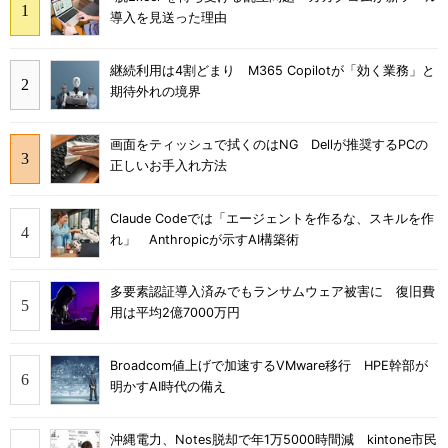
導入を見送った理由
継続利用は4割どまり M365 Copilotが「効く業務」と
期待外れの境界
画面をティッシュで拭くのはNG Dellが推奨するPCの
正しいお手入れ方法
Claude Codeでは「エージェントを作るな、スキルを作
れ」 Anthropicが示すAI構築術
多要素認証導入済みでもランサムウェア被害に 復旧費
用は平均2億7000万円
Broadcom値上げで加速するVMware移行 HPE幹部が
明かすAI時代の備え
沖縄電力、Notes脱却で年1万5000時間減 kintone市民