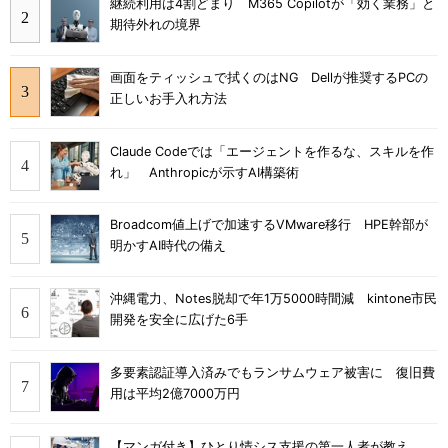
継続利用は4割どまり M365 Copilotが「効く業務」と
期待外れの境界
画面をティッシュで拭くのはNG Dellが推奨するPCの
正しいお手入れ方法
Claude Codeでは「エージェントを作るな、スキルを作
れ」 Anthropicが示すAI構築術
Broadcom値上げで加速するVMware移行 HPE幹部が
明かすAI時代の備え
沖縄電力、Notes脱却で年1万5000時間減 kintone市民
開発を安全に広げた6手
多要素認証導入済みでもランサムウェア被害に 復旧費
用は平均2億7000万円
【マンガ付き】ひとり情シス支援の第一人者が教え