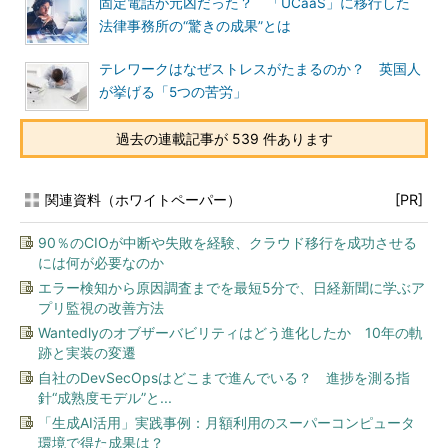
固定電話が元凶だった？ 「UCaaS」に移行した
法律事務所の“驚きの成果”とは
テレワークはなぜストレスがたまるのか？ 英国人
が挙げる「5つの苦労」
過去の連載記事が 539 件あります
関連資料（ホワイトペーパー）
[PR]
90％のCIOが中断や失敗を経験、クラウド移行を成功させる
には何が必要なのか
エラー検知から原因調査までを最短5分で、日経新聞に学ぶア
プリ監視の改善方法
Wantedlyのオブザーバビリティはどう進化したか 10年の軌
跡と実装の変遷
自社のDevSecOpsはどこまで進んでいる？ 進捗を測る指
針“成熟度モデル”と...
「生成AI活用」実践事例：月額利用のスーパーコンピュータ
環境で得た成果は？