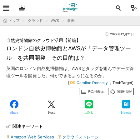
トップ
クラウド
AWS
事例
2022年12月21日
自然史博物館のクラウド活用【前編】
ロンドン自然史博物館とAWSが「データ管理ツー
ル」を共同開発 その目的は？
英国のロンドン自然史博物館は、AWSとタッグを組んでデータ管
理ツールを開発した。何ができるようになるのか。
[
Caroline Donnelly
，TechTarget]
PC用表示
関連情報
Share
Post
LINE
Hatena
関連キーワード
Amazon Web Services
|
クラウドストレージ
|