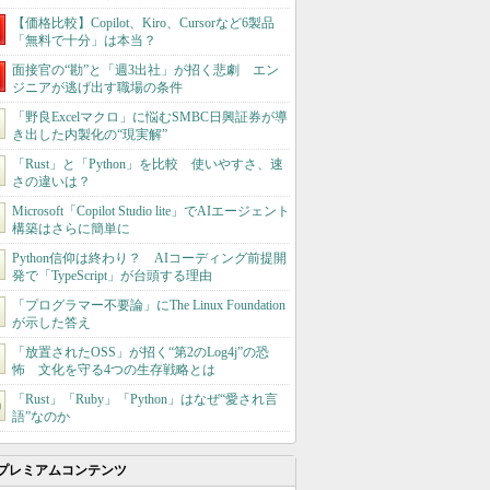
【価格比較】Copilot、Kiro、Cursorなど6製品
「無料で十分」は本当？
面接官の“勘”と「週3出社」が招く悲劇 エン
ジニアが逃げ出す職場の条件
「野良Excelマクロ」に悩むSMBC日興証券が導
き出した内製化の“現実解”
「Rust」と「Python」を比較 使いやすさ、速
さの違いは？
Microsoft「Copilot Studio lite」でAIエージェント
構築はさらに簡単に
Python信仰は終わり？ AIコーディング前提開
発で「TypeScript」が台頭する理由
「プログラマー不要論」にThe Linux Foundation
が示した答え
「放置されたOSS」が招く“第2のLog4j”の恐
怖 文化を守る4つの生存戦略とは
「Rust」「Ruby」「Python」はなぜ“愛され言
語”なのか
プレミアムコンテンツ