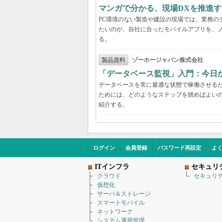
マンガで分かる、現場DXを推進
PC環境のない製造や建設の現場では、業務の
たいのが、自社に合ったモバイルアプリを、
る。
製品資料
ゾーホージャパン株式会社
「データベース監視」入門：今日
データベースを常に最適な状態で稼働させる
ためには、どのようなステップを踏めばよい
紹介する。
ログイン
会員登録
パスワード再設定
よ
ITインフラ
セキュリ
クラウド
セキュリ
仮想化
サーバ＆ストレージ
スマートモバイル
ネットワーク
システム運用管理