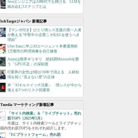
JavaエンジニアはAI時代でも輝ける LLMを
組み込む3ステップとは
TechTargetジャパン 新着記事
【マンガ付き】ひとり情シス支援の第一人者
が教える”中堅中小企業こそRAGを使うべき
理由”
Uber Eatsに学ぶAIエージェント本番運用術
1万都市の料理画像を自己修復
Azureは限界ギリギリ 絶好調Microsoftを襲
う「GPU不足」の深刻度
IT業界の女性は9割が10年で消える 人材枯
渇を招く“見えない壁”の正体
米「AIキルスイッチ法案」 情シスが今から
備える5つのリスク回避策
ITmedia マーケティング新着記事
「サイト内検索」＆「ライブチャット」売れ
筋TOP5（2025年5月）
今週は、サイト内検索ツールとライブチャッ
国内売れ筋TOP5をそれぞれ紹介します。
「ECプラットフォーム」売れ筋