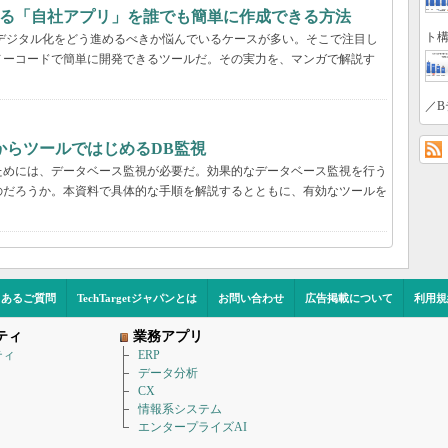
する「自社アプリ」を誰でも簡単に作成できる方法
ト構
デジタル化をどう進めるべきか悩んでいるケースが多い。そこで注目し
ノーコードで簡単に開発できるツールだ。その実力を、マンガで解説す
／B
からツールではじめるDB監視
ためには、データベース監視が必要だ。効果的なデータベース監視を行う
のだろうか。本資料で具体的な手順を解説するとともに、有効なツールを
くあるご質問
TechTargetジャパンとは
お問い合わせ
広告掲載について
利用規
ティ
業務アプリ
ティ
ERP
データ分析
CX
情報系システム
エンタープライズAI