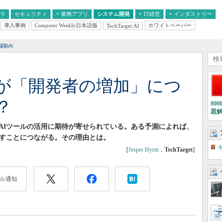
フラ
セキュリティ
業務アプリ
システム開発
IT経営
インダストリー
導入事例
Computer Weekly日本語版
ホワイトペーパー
TechTarget.AI
AI
経営とIT
医療IT
中堅・中小企業とIT
教育IT
場動向
及が「開発者の増加」につ
？
80
題
AIツールの活用に期待が寄せられている。ある予測によれば、
やすことにつながる。その理由とは。
[
Jesper Hyrm
，
TechTarget
]
ル通知