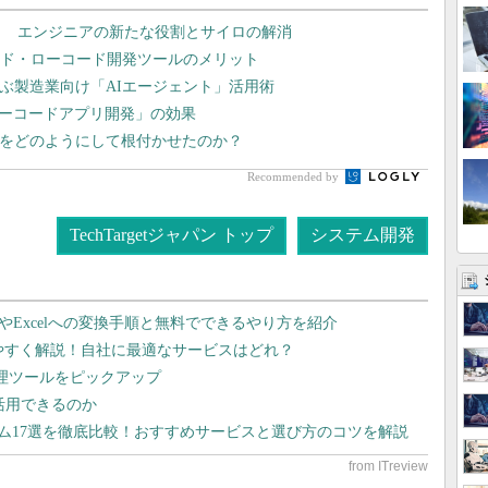
？ エンジニアの新たな役割とサイロの解消
ード・ローコード開発ツールのメリット
学ぶ製造業向け「AIエージェント」活用術
ローコードアプリ開発」の効果
文化をどのようにして根付かせたのか？
Recommended by
TechTargetジャパン トップ
システム開発
dやExcelへの変換手順と無料でできるやり方を紹介
りやすく解説！自社に最適なサービスはどれ？
管理ツールをピックアップ
で活用できるのか
テム17選を徹底比較！おすすめサービスと選び方のコツを解説