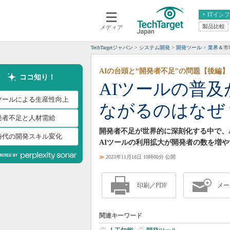
ITイン
製品比較
メディア
クラウド
エンタープライズ
ERP
仮想化
TechTargetジャパン
システム開発
開発ツール
業界＆市
データ分析
サーバ＆ストレージ
AIの台頭と“開発者不足”の問題【後編】
CX
スマートモバイル
ココ知り！
AIツールの普
情報系システム
ネットワーク
Iツールによる生産性向上
ながるのはなぜ
システム運用管理
発者不足と人材需給
開発者不足が世界的に深刻化する中で、
I時代の開発スキル変化
AIツールの利用拡大が開発者の数を増
≫
2023年11月18日 10時00分 公開
印刷／PDF
メー
関連キーワード