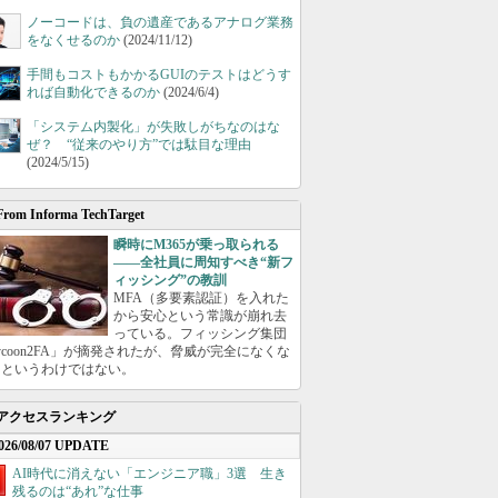
ノーコードは、負の遺産であるアナログ業務
をなくせるのか
(2024/11/12)
手間もコストもかかるGUIのテストはどうす
れば自動化できるのか
(2024/6/4)
「システム内製化」が失敗しがちなのはな
ぜ？ “従来のやり方”では駄目な理由
(2024/5/15)
From Informa TechTarget
瞬時にM365が乗っ取られる
――全社員に周知すべき“新フ
ィッシング”の教訓
MFA（多要素認証）を入れた
から安心という常識が崩れ去
っている。フィッシング集団
ycoon2FA」が摘発されたが、脅威が完全になくな
たというわけではない。
アクセスランキング
026/08/07 UPDATE
AI時代に消えない「エンジニア職」3選 生き
残るのは“あれ”な仕事