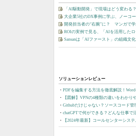
「AI駆動開発」で現場はどう変わる
大企業5社のDX事例に学ぶ、ノーコ
開発担当者の“右腕”に？ マンガで
ROIの実例で見る、「AIを活用した
Sansanは「AIファースト」の組織
PDFを編集する方法を徹底解説！Wor
【図解】VPNの4種類の違いをわか
Githubだけじゃない？ソースコード
chatGPTで何ができる？どんな仕事
【2024年最新】コールセンターシス