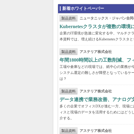
新着ホワイトペーパー
製品資料
ニュータニックス・ジャパン合同
Kubernetesクラスタが複数
企業のIT環境が急速に変化する中、マルチクラウ
本資料では、増え続けるKubernetesクラ
製品資料
アステリア株式会社
年間1800時間以上の工数削減、
工場や倉庫などの現場では、紙中心の業務が
システム選定の難しさが障壁となっているケ
は？
製品資料
アステリア株式会社
データ連携で業務改善、アナログ
多くの企業でオフィスDXが進む一方、現場に
ィスと現場のデータを活用するためにはどう
介する。
製品資料
アステリア株式会社