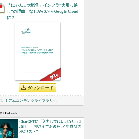
「にゃんこ大戦争」インフラ“大引っ越
し”の理由 なぜAWSからGoogle Cloud
に？
ダウンロード
 プレミアムコンテンツライブラリへ
＠IT eBook
ChatGPTに「入力してはいけない」5
項目――押さえておきたい“生成AIの
NGリスト”