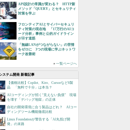
API設計の常識が変わる？ HTTP新
メソッド「QUERY」とセキュリティ
対策を学ぶ
フロンティアAIとサイバーセキュリ
ティ対策の現在地 「17万行のAIコ
ード分析」事例と公的ガイドライン
が示す道筋
「無線LANがつながらない」の苦情
をゼロに 3つの現場に学ぶネットワ
ーク改善術
»
一覧ページへ
システム開発 新着記事
【価格比較】Copilot、Kiro、Cursorなど6製
品 「無料で十分」は本当？
AIコーディングが招く“見えない負債” 現場
を壊す「デバッグ地獄」の正体
自社の開発環境に合う製品はどれ？ AIコー
ディングツール機能徹底比較
Linux Foundationが警告する「AI丸投げ開
発」の末路