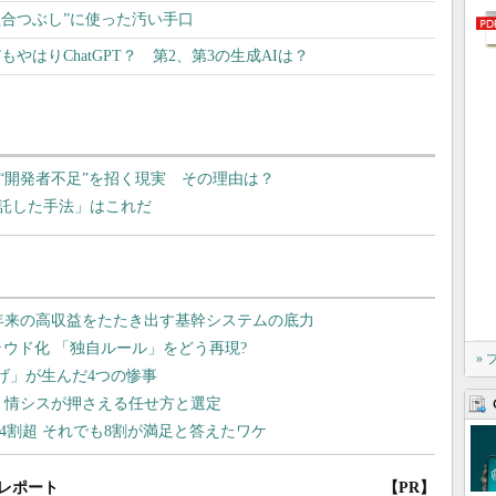
働組合つぶし”に使った汚い手口
やはりChatGPT？ 第2、第3の生成AIは？
“開発者不足”を招く現実 その理由は？
託した手法」はこれだ
»
レポート
【PR】