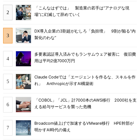
「こんなはずでは」 製造業の若手は“アナログな現
場”に幻滅して辞めていく
DX導入企業の3割超がむしろ「負担増」 9割が陥る“内
製化のわな”
多要素認証導入済みでもランサムウェア被害に 復旧費
用は平均2億7000万円
Claude Codeでは「エージェントを作るな、スキルを作
れ」 Anthropicが示すAI構築術
「COBOL」「JCL」計7000本のAWS移行 2000社を支
える給与サービスを襲った危機
Broadcom値上げで加速するVMware移行 HPE幹部が
明かすAI時代の備え