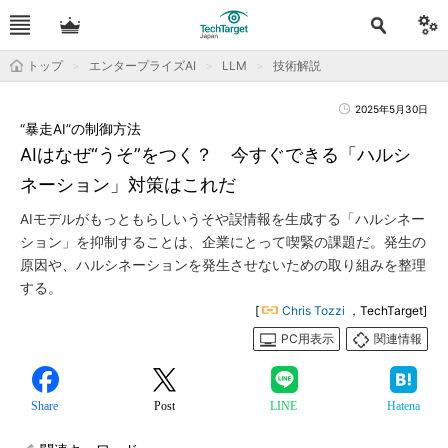
トップ
エンタープライズAI
LLM
技術解説
2025年5月30日
“暴走AI”の制御方法
AIはなぜ“うそ”をつく？ 今すぐできる「ハルシ
ネーション」対策はこれだ
AIモデルがもっともらしいうそや誤情報を生成する「ハルシネー
ション」を抑制することは、企業にとって喫緊の課題だ。発生の
原因や、ハルシネーションを発生させないための取り組みを整理
する。
[
Chris Tozzi
，TechTarget]
PC用表示
関連情報
Share
Post
LINE
Hatena