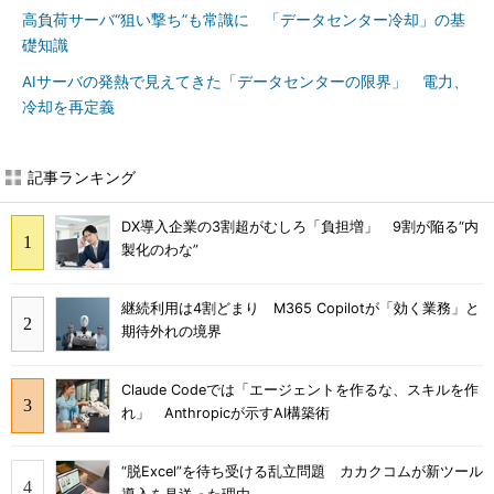
高負荷サーバ“狙い撃ち”も常識に 「データセンター冷却」の基
礎知識
AIサーバの発熱で見えてきた「データセンターの限界」 電力、
冷却を再定義
記事ランキング
DX導入企業の3割超がむしろ「負担増」 9割が陥る“内
製化のわな”
継続利用は4割どまり M365 Copilotが「効く業務」と
期待外れの境界
Claude Codeでは「エージェントを作るな、スキルを作
れ」 Anthropicが示すAI構築術
“脱Excel”を待ち受ける乱立問題 カカクコムが新ツール