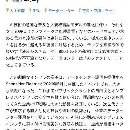
関連キーワード
人工知能
|
GPU
|
データセンター
|
電源・空調・ラック
AI技術の急速な普及と大規模言語モデルの進化に伴い、それを
支えるGPU（グラフィックス処理装置）などのハードウェアが求
める電力と冷却の要件は劇的に変化している。従来の空冷システ
ムをはるかに超える熱密度に対処するため、チップを直接液体で
冷やす「液冷システム」や、800ボルトの高電圧直流給電方式へ
の移行が不可避となり、データセンターは「AIファクトリー」と
化してきている。
この劇的なインフラの変革は、データセンター設備を提供する
Schneider Electricが2026年5月に開催したイベントでも、大き
な議題になった。これまでパブリッククラウドの自由度とオンプ
レミスインフラの安全性を賢く使い分け、理想的なバランスを保
ってきた企業のIT戦略に大きな影響を及ぼしている。次世代チッ
プが要求する膨大な初期投資や運用の複雑さは、企業のデータセ
ンター運用をどう変えているのか。AI時代の到来がオンプレミス
インフラに突き付ける現実的な課題を検証し、企業が目指すべき