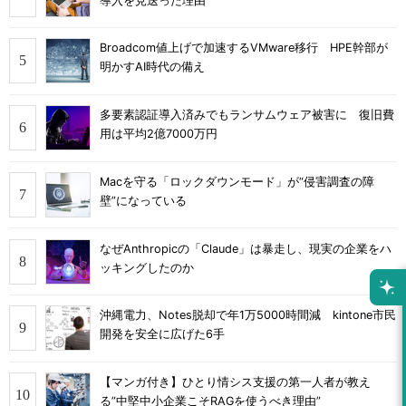
導入を見送った理由
Broadcom値上げで加速するVMware移行 HPE幹部が
明かすAI時代の備え
多要素認証導入済みでもランサムウェア被害に 復旧費
用は平均2億7000万円
Macを守る「ロックダウンモード」が“侵害調査の障
壁”になっている
なぜAnthropicの「Claude」は暴走し、現実の企業をハ
ッキングしたのか
沖縄電力、Notes脱却で年1万5000時間減 kintone市民
開発を安全に広げた6手
【マンガ付き】ひとり情シス支援の第一人者が教え
る”中堅中小企業こそRAGを使うべき理由”