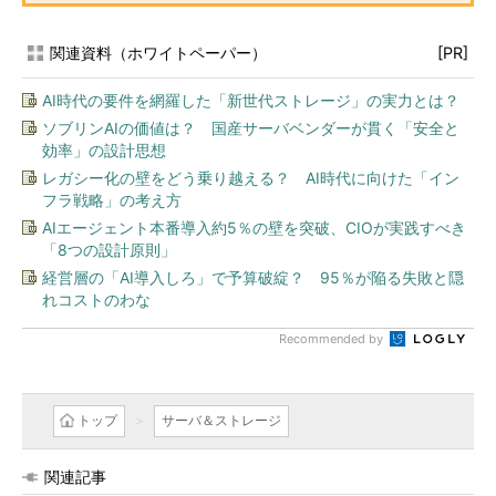
関連資料（ホワイトペーパー）
[PR]
AI時代の要件を網羅した「新世代ストレージ」の実力とは？
ソブリンAIの価値は？ 国産サーバベンダーが貫く「安全と
効率」の設計思想
レガシー化の壁をどう乗り越える？ AI時代に向けた「イン
フラ戦略」の考え方
AIエージェント本番導入約5％の壁を突破、CIOが実践すべき
「8つの設計原則」
経営層の「AI導入しろ」で予算破綻？ 95％が陥る失敗と隠
れコストのわな
Recommended by
トップ
サーバ＆ストレージ
関連記事