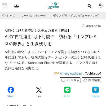
トップ
サーバ＆ストレージ
HPC／グリッドコンピューティング
2026年7月2日
AI時代に迎える空冷システムの限界【後編】
AIの“自社運用”は不可能？ 訪れる「オンプレミ
スの限界」と生き残り術
AI技術の進化によってハードウェアが発する熱はかつてないレベ
ルに達しており、従来の空冷データセンターの設計は時代遅れに
なりつつある。Schneider Electricが指摘する、インフラに待ち
受ける過酷な現実とは。
[
Antony Adshead
，TechTarget]
PC用表示
関連情報
Share
Post
LINE
Hatena