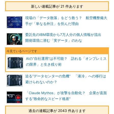
新しい連載記事が 21 件あります
現場の「データ散落」をどう救う？ 航空機整備大
手が「単なる外注」を拒んだ理由
委託先のIBM環境から7万人分の個人情報が流出
開発環境に潜む「実データ」のわな
AIの“自社運用”は不可能？ 訪れる「オンプレミス
の限界」と生き残り術
迫る“データセンターの危機” 「液冷」への移行は
避けられないのか？
「Claude Mythos」が攻撃を自動化？ 企業が直面
する“致命的なスピード格差”
過去の連載記事が 2043 件あります