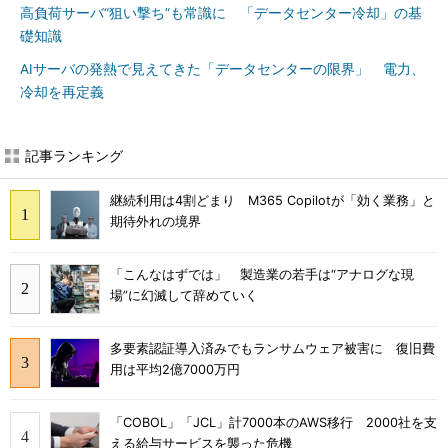
高負荷サーバ“狙い撃ち”も常識に 「データセンター冷却」の基
礎知識
AIサーバの発熱で見えてきた「データセンターの限界」 電力、
冷却を再定義
記事ランキング
継続利用は4割どまり M365 Copilotが「効く業務」と
期待外れの境界
「こんなはずでは」 製造業の若手は“アナログな現
場”に幻滅して辞めていく
多要素認証導入済みでもランサムウェア被害に 復旧費
用は平均2億7000万円
「COBOL」「JCL」計7000本のAWS移行 2000社を支
える給与サービスを襲った危機