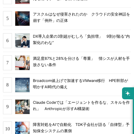
アスクルはなぜ侵害されたのか クラウドの安全神話を
崩す「例外」の正体
DX導入企業の3割超がむしろ「負担増」 9割が陥る“内
製化のわな”
満足度87%と28%を分ける「尊重」 情シスが人材を手
放さない条件
Broadcom値上げで加速するVMware移行 HPE幹部が
明かすAI時代の備え
Claude Codeでは「エージェントを作るな、スキルを作
れ」 Anthropicが示すAI構築術
障害対処をAIで自動化 TDK子会社が語る「自律型」予
知保全システムの裏側