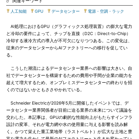
関連キーワード
人工知能
|
GPU
|
データセンター
|
電源・空調・ラック
AI処理におけるGPU（グラフィックス処理装置）の膨大な電力
と冷却の要件によって、チップを直接（D2C：Direct-to-Chip）
冷却する液冷方式の導入が不可欠になりつつある。この変化は、
従来のデータセンターからAIファクトリーへの移行を促してい
る。
こうした潮流によるデータセンター業界への影響は大きい。自
社でデータセンターを構築するための費用や手間が企業の能力を
超えて増大するため、オンプレミスデータセンターの終わりを招
くのではないかともささやかれている。
Schneider Electricが2026年5月に開催したイベントでは、デ
ータセンター業界関係者が目前に迫る業界の未来について議論を
交わした。本記事は、GPUの劇的な性能向上がもたらすインフラ
設計の変革、それが電力網や水の使用量に与える影響を読み解
く。かつて栄えた重工業地帯（ラストベルト）が広大な土地と豊
富な電力を生かして最新のAIファクトリーへと生まれ変わってい