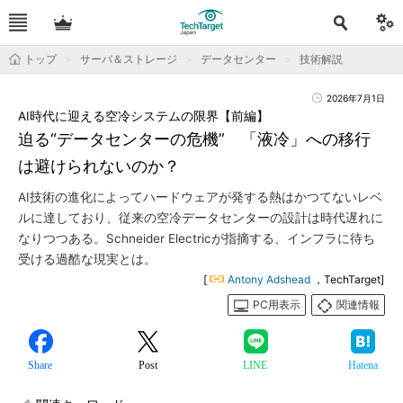
トップ
サーバ＆ストレージ
データセンター
技術解説
2026年7月1日
AI時代に迎える空冷システムの限界【前編】
迫る“データセンターの危機” 「液冷」への移行
は避けられないのか？
AI技術の進化によってハードウェアが発する熱はかつてないレベ
ルに達しており、従来の空冷データセンターの設計は時代遅れに
なりつつある。Schneider Electricが指摘する、インフラに待ち
受ける過酷な現実とは。
[
Antony Adshead
，TechTarget]
PC用表示
関連情報
Share
Post
LINE
Hatena