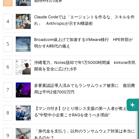
期待外れの境界
Claude Codeでは「エージェントを作るな、スキルを作
れ」 Anthropicが示すAI構築術
Broadcom値上げで加速するVMware移行 HPE幹部が
明かすAI時代の備え
沖縄電力、Notes脱却で年1万5000時間減 kintone市民
開発を安全に広げた6手
多要素認証導入済みでもランサムウェア被害に 復旧費
用は平均2億7000万円
【マンガ付き】ひとり情シス支援の第一人者が教え
る”中堅中小企業こそRAGを使うべき理由”
「身代金を支払う」以外のランサムウェア対策は本当に
あるのか？