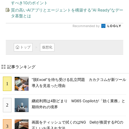
すべき10のポイント
質の高いAIアプリとエージェントを構築する“AI Ready”なデー
タ基盤とは
Recommended by
トップ
仮想化
記事ランキング
“脱Excel”を待ち受ける乱立問題 カカクコムが新ツール
導入を見送った理由
継続利用は4割どまり M365 Copilotが「効く業務」と
期待外れの境界
画面をティッシュで拭くのはNG Dellが推奨するPCの
正しいお手入れ方法