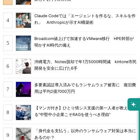
Claude Codeでは「エージェントを作るな、スキルを作
れ」 Anthropicが示すAI構築術
Broadcom値上げで加速するVMware移行 HPE幹部が
明かすAI時代の備え
沖縄電力、Notes脱却で年1万5000時間減 kintone市民
開発を安全に広げた6手
多要素認証導入済みでもランサムウェア被害に 復旧費
用は平均2億7000万円
【マンガ付き】ひとり情シス支援の第一人者が教え
る”中堅中小企業こそRAGを使うべき理由”
「身代金を支払う」以外のランサムウェア対策は本当に
あるのか？