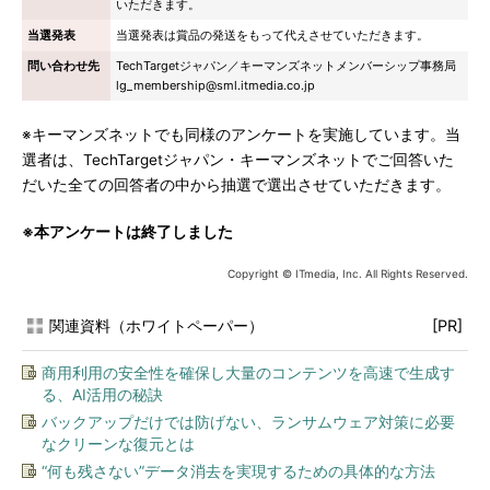
いただきます。
当選発表
当選発表は賞品の発送をもって代えさせていただきます。
問い合わせ先
TechTargetジャパン／キーマンズネットメンバーシップ事務局
lg_membership@sml.itmedia.co.jp
※キーマンズネットでも同様のアンケートを実施しています。当
選者は、TechTargetジャパン・キーマンズネットでご回答いた
だいた全ての回答者の中から抽選で選出させていただきます。
※本アンケートは終了しました
Copyright © ITmedia, Inc. All Rights Reserved.
関連資料（ホワイトペーパー）
[PR]
商用利用の安全性を確保し大量のコンテンツを高速で生成す
る、AI活用の秘訣
バックアップだけでは防げない、ランサムウェア対策に必要
なクリーンな復元とは
“何も残さない”データ消去を実現するための具体的な方法