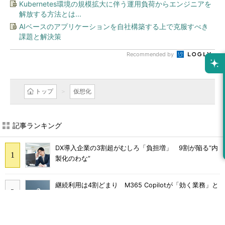
Kubernetes環境の規模拡大に伴う運用負荷からエンジニアを
解放する方法とは...
AIベースのアプリケーションを自社構築する上で克服すべき
課題と解決策
Recommended by
トップ
仮想化
記事ランキング
DX導入企業の3割超がむしろ「負担増」 9割が陥る“内
製化のわな”
継続利用は4割どまり M365 Copilotが「効く業務」と
期待外れの境界
Claude Codeでは「エージェントを作るな、スキルを作