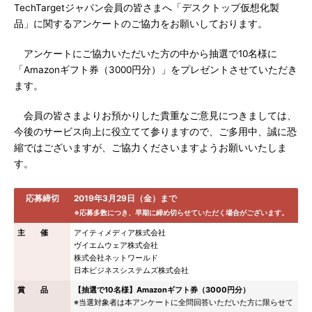
TechTargetジャパン会員の皆さまへ「デスクトップ仮想化製
品」に関するアンケートのご協力をお願いしております。
アンケートにご協力いただいた方の中から抽選で10名様に
「Amazonギフト券（3000円分）」をプレゼントさせていただき
ます。
会員の皆さまよりお預かりした貴重なご意見につきましては、
今後のサービス向上に役立てて参りますので、ご多用中、誠に恐
縮ではございますが、ご協力くださいますようお願いいたしま
す。
応募締切
2019年3月29日（金）まで
※応募多数につき、早期に締め切らせていただく場合がございます。
主 催
アイティメディア株式会社
ヴイエムウェア株式会社
株式会社ネットワールド
日本ビジネスシステムズ株式会社
賞 品
【抽選で10名様】Amazonギフト券（3000円分）
※当選対象者は本アンケートに全問回答いただいた方に限らせて