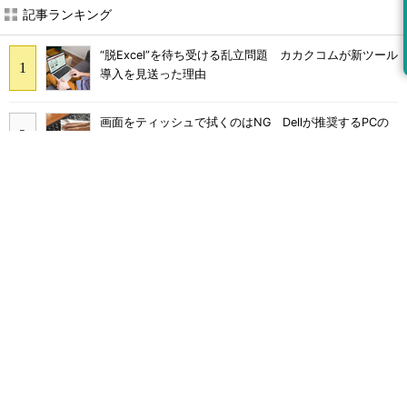
記事ランキング
“脱Excel”を待ち受ける乱立問題 カカクコムが新ツール
導入を見送った理由
画面をティッシュで拭くのはNG Dellが推奨するPCの
正しいお手入れ方法
継続利用は4割どまり M365 Copilotが「効く業務」と
期待外れの境界
Claude Codeでは「エージェントを作るな、スキルを作
れ」 Anthropicが示すAI構築術
Broadcom値上げで加速するVMware移行 HPE幹部が
明かすAI時代の備え
沖縄電力、Notes脱却で年1万5000時間減 kintone市民