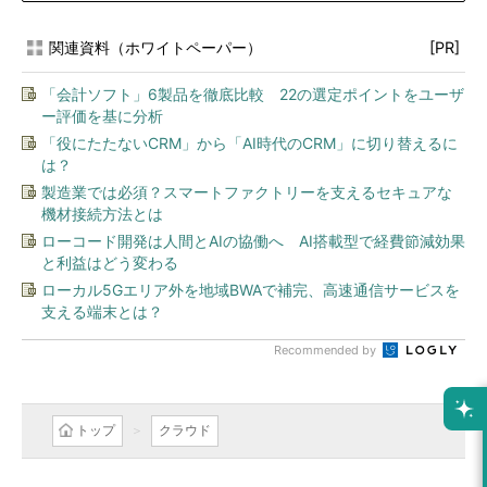
関連資料（ホワイトペーパー）
[PR]
「会計ソフト」6製品を徹底比較 22の選定ポイントをユーザ
ー評価を基に分析
「役にたたないCRM」から「AI時代のCRM」に切り替えるに
は？
製造業では必須？スマートファクトリーを支えるセキュアな
機材接続方法とは
ローコード開発は人間とAIの協働へ AI搭載型で経費節減効果
と利益はどう変わる
ローカル5Gエリア外を地域BWAで補完、高速通信サービスを
支える端末とは？
Recommended by
トップ
クラウド