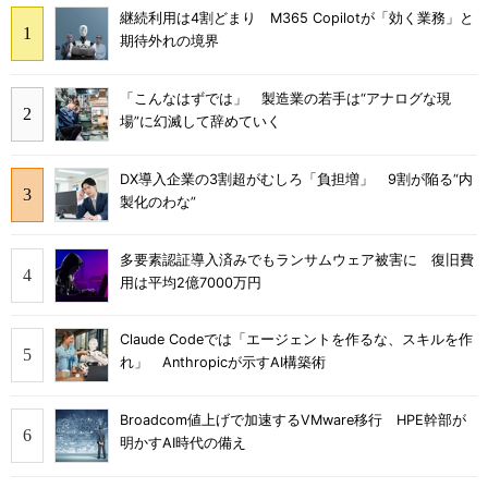
継続利用は4割どまり M365 Copilotが「効く業務」と
期待外れの境界
「こんなはずでは」 製造業の若手は“アナログな現
場”に幻滅して辞めていく
DX導入企業の3割超がむしろ「負担増」 9割が陥る“内
製化のわな”
多要素認証導入済みでもランサムウェア被害に 復旧費
用は平均2億7000万円
Claude Codeでは「エージェントを作るな、スキルを作
れ」 Anthropicが示すAI構築術
Broadcom値上げで加速するVMware移行 HPE幹部が
明かすAI時代の備え