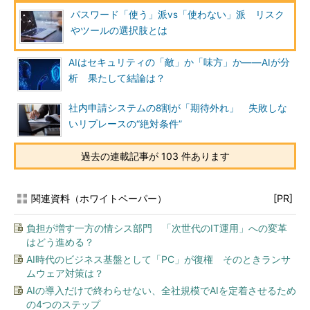
パスワード「使う」派vs「使わない」派 リスク
やツールの選択肢とは
AIはセキュリティの「敵」か「味方」か――AIが分
析 果たして結論は？
社内申請システムの8割が「期待外れ」 失敗しな
いリプレースの“絶対条件”
過去の連載記事が 103 件あります
関連資料（ホワイトペーパー）
[PR]
負担が増す一方の情シス部門 「次世代のIT運用」への変革
はどう進める？
AI時代のビジネス基盤として「PC」が復権 そのときランサ
ムウェア対策は？
AIの導入だけで終わらせない、全社規模でAIを定着させるため
の4つのステップ