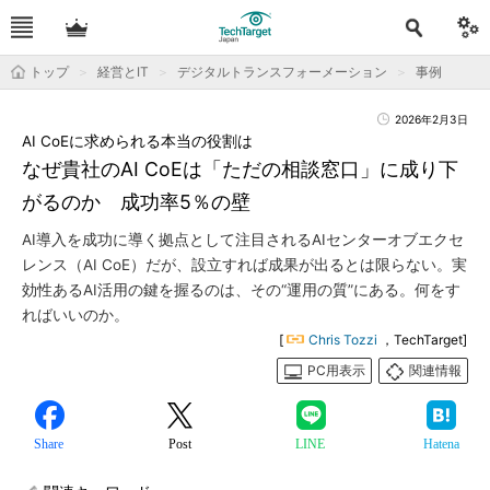
トップ
経営とIT
デジタルトランスフォーメーション
事例
2026年2月3日
AI CoEに求められる本当の役割は
なぜ貴社のAI CoEは「ただの相談窓口」に成り下
がるのか 成功率5％の壁
AI導入を成功に導く拠点として注目されるAIセンターオブエクセ
レンス（AI CoE）だが、設立すれば成果が出るとは限らない。実
効性あるAI活用の鍵を握るのは、その“運用の質”にある。何をす
ればいいのか。
[
Chris Tozzi
，TechTarget]
PC用表示
関連情報
Share
Post
LINE
Hatena