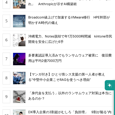
れ」 Anthropicが示すAI構築術
Broadcom値上げで加速するVMware移行 HPE幹部が
明かすAI時代の備え
沖縄電力、Notes脱却で年1万5000時間減 kintone市民
開発を安全に広げた6手
多要素認証導入済みでもランサムウェア被害に 復旧費
用は平均2億7000万円
【マンガ付き】ひとり情シス支援の第一人者が教え
る”中堅中小企業こそRAGを使うべき理由”
「身代金を支払う」以外のランサムウェア対策は本当に
あるのか？
DX導入企業の3割超がむしろ「負担増」 9割が陥る“内