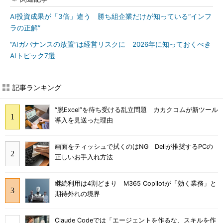
AI投資成果が「3倍」違う 勝ち組企業だけが知っている“インフ
ラの正解”
“AIガバナンスの放置”は経営リスクに 2026年に知っておくべき
AIトピック7選
記事ランキング
“脱Excel”を待ち受ける乱立問題 カカクコムが新ツール
導入を見送った理由
画面をティッシュで拭くのはNG Dellが推奨するPCの
正しいお手入れ方法
継続利用は4割どまり M365 Copilotが「効く業務」と
期待外れの境界
Claude Codeでは「エージェントを作るな、スキルを作