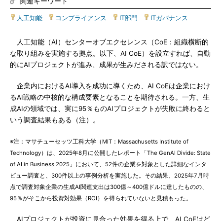
関連キーワード
人工知能
|
コンプライアンス
|
IT部門
|
ITガバナンス
人工知能（AI）センターオブエクセレンス（CoE：組織横断的
な取り組みを実施する拠点。以下、AI CoE）を設立すれば、自動
的にAIプロジェクトが進み、成果が生みだされる訳ではない。
企業内におけるAI導入を成功に導くため、AI CoEは企業におけ
るAI戦略の中核的な構成要素となることを期待される。一方、生
成AIの領域では、実に95％ものAIプロジェクトが失敗に終わると
いう調査結果もある（注）。
※注：マサチューセッツ工科大学（MIT：Massachusetts Institute of
Technology）は、2025年8月に公開したレポート「The GenAI Divide: State
of AI in Business 2025」において、52件の企業を対象とした詳細なインタ
ビュー調査と、300件以上の事例分析を実施した。その結果、2025年7月時
点で調査対象企業の生成AI関連支出は300億～400億ドルに達したものの、
95％がそこから投資対効果（ROI）を得られていないと見積もった。
AIプロジェクトが投資に見合った効果を得る上で、AI CoEはど