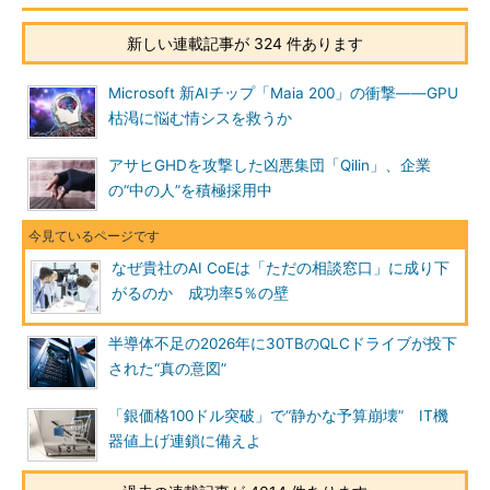
新しい連載記事が 324 件あります
Microsoft 新AIチップ「Maia 200」の衝撃――GPU
枯渇に悩む情シスを救うか
アサヒGHDを攻撃した凶悪集団「Qilin」、企業
の“中の人”を積極採用中
なぜ貴社のAI CoEは「ただの相談窓口」に成り下
がるのか 成功率5％の壁
半導体不足の2026年に30TBのQLCドライブが投下
された“真の意図”
「銀価格100ドル突破」で“静かな予算崩壊” IT機
器値上げ連鎖に備えよ