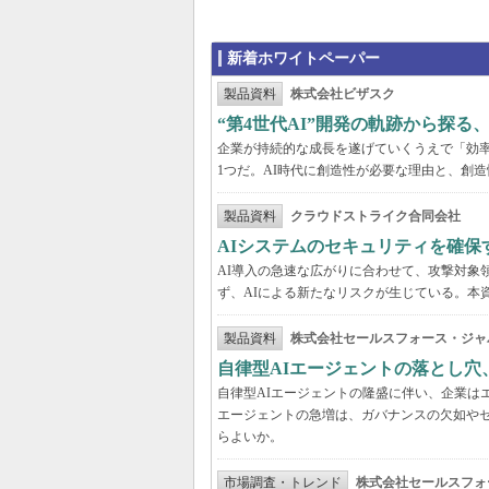
新着ホワイトペーパー
製品資料
株式会社ビザスク
“第4世代AI”開発の軌跡から探る
企業が持続的な成長を遂げていくうえで「効
1つだ。AI時代に創造性が必要な理由と、創造
製品資料
クラウドストライク合同会社
AIシステムのセキュリティを確保
AI導入の急速な広がりに合わせて、攻撃対象
ず、AIによる新たなリスクが生じている。本
製品資料
株式会社セールスフォース・ジャ
自律型AIエージェントの落とし
自律型AIエージェントの隆盛に伴い、企業は
エージェントの急増は、ガバナンスの欠如や
らよいか。
市場調査・トレンド
株式会社セールスフォ