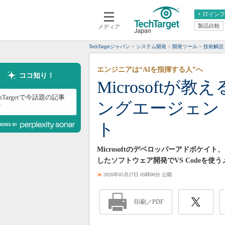
ITイン
製品比較
メディア
クラウド
エンタープライズ
ERP
仮想化
TechTargetジャパン
システム開発
開発ツール
技術解説
データ分析
サーバ＆ストレージ
エンジニアは“AIを指揮する人”へ
CX
スマートモバイル
ココ知り！
Microsoftが教
情報系システム
ネットワーク
chTargetで今話題の記事
ングエージェン
システム運用管理
？
ト
Microsoftのデベロッパーアドボケ
したソフトウェア開発でVS Codeを使
≫
2026年05月27日 05時00分 公開
印刷／PDF