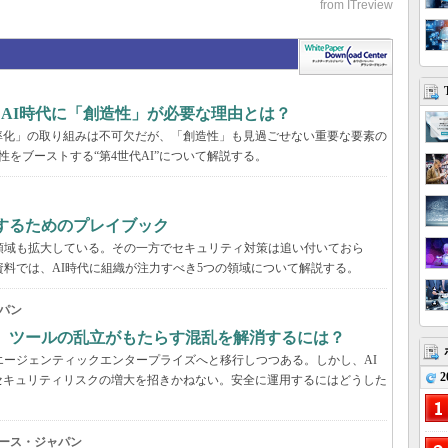
、AI時代に「創造性」が必要な理由とは？
率化」の取り組みは不可欠だが、「創造性」も見過ごせない重要な要素の
性をブーストする“第4世代AI”について解説する。
するためのプレイブック
領域も拡大している。その一方でセキュリティ対策は追い付いておら
資料では、AI時代に組織が注力すべき5つの領域について解説する。
パン
穴、ツールの乱立がもたらす混乱を解消するには？
エージェンティックエンタープライズへと移行しつつある。しかし、AI
2
セキュリティリスクの増大を招きかねない。安全に運用するにはどうした
ース・ジャパン