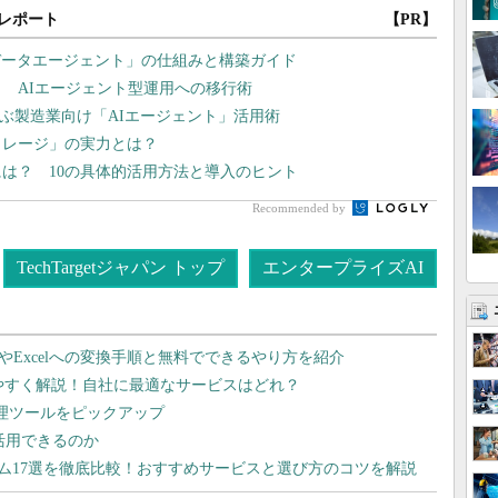
レポート
【PR】
データエージェント」の仕組みと構築ガイド
？ AIエージェント型運用への移行術
学ぶ製造業向け「AIエージェント」活用術
トレージ」の実力とは？
には？ 10の具体的活用方法と導入のヒント
Recommended by
TechTargetジャパン トップ
エンタープライズAI
dやExcelへの変換手順と無料でできるやり方を紹介
りやすく解説！自社に最適なサービスはどれ？
管理ツールをピックアップ
で活用できるのか
テム17選を徹底比較！おすすめサービスと選び方のコツを解説