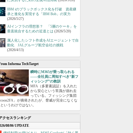
に決別するための生成AI活用術
(2026/5/28)
IBM iのブラックボックス化を打破 資産継
承と進化を実現する「IBM Bob」の実力
(2026/5/27)
AIインフラの理想形？ 「5層のケーキ」を
垂直統合するための近道とは
(2026/5/20)
属人化したシフト作成をAIエージェントで自
動化 JALグループ航空会社の挑戦
(2026/4/13)
From Informa TechTarget
瞬時にM365が乗っ取られる
――全社員に周知すべき“新フ
ィッシング”の教訓
MFA（多要素認証）を入れた
から安心という常識が崩れ去
っている。フィッシング集団
ycoon2FA」が摘発されたが、脅威が完全になくな
たというわけではない。
アクセスランキング
026/08/06 UPDATE