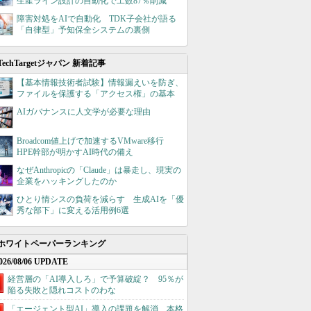
生産ライン設計の自動化で工数87％削減
障害対処をAIで自動化 TDK子会社が語る
「自律型」予知保全システムの裏側
TechTargetジャパン 新着記事
【基本情報技術者試験】情報漏えいを防ぎ、
ファイルを保護する「アクセス権」の基本
AIガバナンスに人文学が必要な理由
Broadcom値上げで加速するVMware移行
HPE幹部が明かすAI時代の備え
なぜAnthropicの「Claude」は暴走し、現実の
企業をハッキングしたのか
ひとり情シスの負荷を減らす 生成AIを「優
秀な部下」に変える活用例6選
ホワイトペーパーランキング
026/08/06 UPDATE
経営層の「AI導入しろ」で予算破綻？ 95％が
陥る失敗と隠れコストのわな
「エージェント型AI」導入の課題を解消、本格