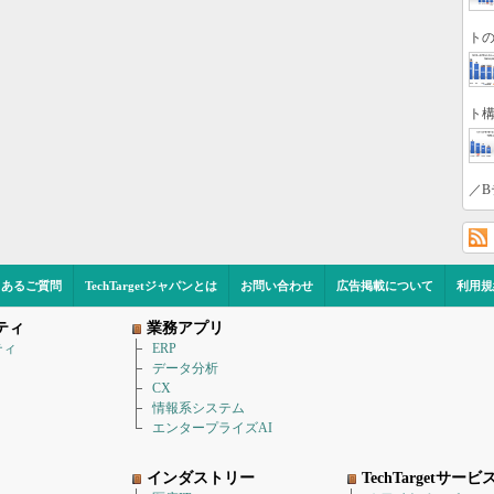
トの
ト構
／B
くあるご質問
TechTargetジャパンとは
お問い合わせ
広告掲載について
利用規
ティ
業務アプリ
ティ
ERP
データ分析
CX
情報系システム
エンタープライズAI
インダストリー
TechTargetサービ