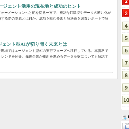
Iエージェント活用の現在地と成功のヒント
ォーメーションへと舵を切る一方で、複雑なIT環境やデータの断片化が
用する際の課題とは何か。成功を阻む要因と解決策を調査レポートで解
ジェント型AIが切り開く未来とは
現場ではエージェント型AIの実行フェーズへ移行している。本資料で
用のトレンドを紹介。先進企業が刷新を進めるデータ基盤についても解説す