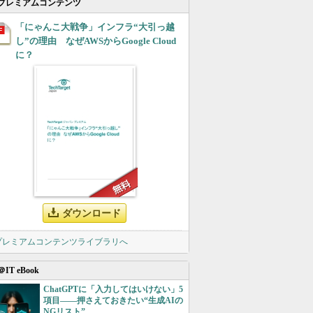
プレミアムコンテンツ
「にゃんこ大戦争」インフラ“大引っ越
し”の理由 なぜAWSからGoogle Cloud
に？
ダウンロード
 プレミアムコンテンツライブラリへ
＠IT eBook
ChatGPTに「入力してはいけない」5
項目――押さえておきたい“生成AIの
NGリスト”