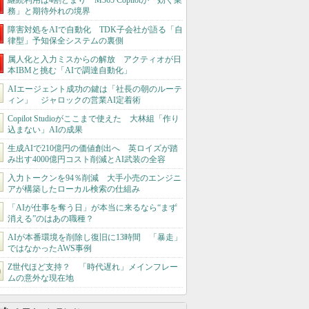
継続利用は4割どまり M365 Copilotが「効く業
務」と期待外れの境界
障害対処をAIで自動化 TDK子会社が語る「自
律型」予知保全システムの裏側
属人化と入力ミスからの解放 アクティオが日
本IBMと挑む「AIで調達自動化」
AIエージェント成功の鍵は「社長の朝のルーテ
ィン」 ジャロックの営業AI定着術
Copilot Studioがここまで使えた 大林組「作り
込まない」AIの成果
生成AIで210億円の価値創出へ 英ロイズが踏
み出す4000億円コスト削減とAI武装の全容
入力トークンを94％削減 大手小売のエンジニ
アが構築したローカル検索の仕組み
「AIが仕事を奪う日」が本当に来るなら“まず
消える”のはあの職種？
AIが本番環境を削除し復旧に13時間 「暴走」
ではなかったAWS事例
Z世代ほど支持？ 「時代遅れ」メインフレー
ムの意外な現在地