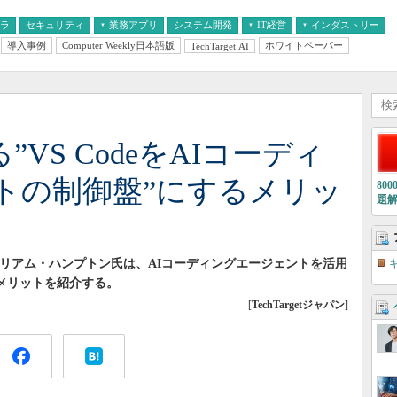
フラ
セキュリティ
業務アプリ
システム開発
IT経営
インダストリー
導入事例
Computer Weekly日本語版
ホワイトペーパー
TechTarget.AI
AI
経営とIT
医療IT
中堅・中小企業とIT
教育IT
える”VS CodeをAIコーディ
トの制御盤”にするメリッ
80
題
イト、リアム・ハンプトン氏は、AIコーディングエージェントを活用
うメリットを紹介する。
[
TechTargetジャパン
]