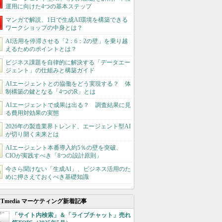
運用に向けた4つの基本ステップ
マンガで解説、1日で生成AI環境を構築できる
ワークショップの中身とは？
AI活用を停滞させる「2：6：2の壁」を乗り越
えるためのポイントとは？
ビジネス課題を自律的に解決する「データエー
ジェント」の仕組みと構築ガイド
AIエージェントとの協働をどう実現する？ 体
制構築の鍵となる「4つのR」とは
AIエージェントで成果は出る？ 調査結果に見
る費用対効果の実態
2026年の製造業界トレンド、エージェント型AI
が切り開く未来とは
AIエージェント本番導入約5％の壁を突破、
CIOが実践すべき「8つの設計原則」
今さら聞けない「生成AI」、ビジネス活用のた
めに押さえておくべき基礎知識
ITmedia マーケティング新着記事
「サイト内検索」＆「ライブチャット」売れ