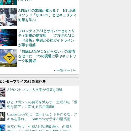
API設計の常識が変わる？ HTTP新
メソッド「QUERY」とセキュリティ
対策を学ぶ
フロンティアAIとサイバーセキュリ
ティ対策の現在地 「17万行のAIコ
ード分析」事例と公的ガイドライン
が示す道筋
「無線LANがつながらない」の苦情
をゼロに 3つの現場に学ぶネットワ
ーク改善術
»
一覧ページへ
エンタープライズAI 新着記事
AIガバナンスに人文学が必要な理由
ひとり情シスの負荷を減らす 生成AIを「優
秀な部下」に変える活用例6選
Claude Codeでは「エージェントを作るな、ス
キルを作れ」 Anthropicが示すAI構築術
日立が放つ「生成AI×数理最適化」の威力