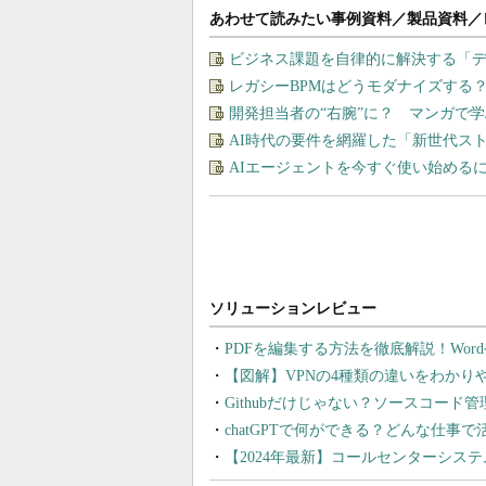
あわせて読みたい事例資料／製品資料／
ビジネス課題を自律的に解決する「
レガシーBPMはどうモダナイズする
開発担当者の“右腕”に？ マンガで
AI時代の要件を網羅した「新世代ス
AIエージェントを今すぐ使い始める
PDFを編集する方法を徹底解説！Wor
【図解】VPNの4種類の違いをわか
Githubだけじゃない？ソースコード
chatGPTで何ができる？どんな仕事
【2024年最新】コールセンターシス