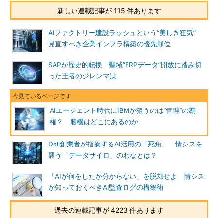
新しい連載記事が 115 件あります
AIファクトリー建設ラッシュという“美しき狂気”
見直すべき企業インフラ構築の優先順位
SAPが歴史的転換 聖域”ERPデータ”開放に踏み切
った王者のジレンマは
AIエージェント時代にIBMが狙うのは“管理”の覇
権？ 勝機はどこにあるのか
Dell創業者が指摘するAI活用の「死角」 情シスを
襲う「データサイロ」のわなとは？
「AIが何をしたか分からない」を脱却せよ 情シス
が知っておくべきAI監査ログの構築術
過去の連載記事が 4223 件あります