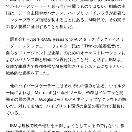
でハイパースケーラーと真っ向から競うものではない。戦略の主
眼は、データ主権やガバナンス、ハイブリッドインフラが必要な
エンタープライズ領域を制することにある。AI時代で、その実行
力を大規模に証明することが狙いだ。
調査会社HyperFRAME ResearchのAIスタックプラクティスリ
ーダー、ステファニー・ウォルター氏は「Thinkの通奏低音は、
自らを『エージェント型企業』のためのオーケストレーションお
よびガバナンス層と明確に位置付けたことだ」と話す。IBMは、
複雑な組織内で多種多様なAIを機能させるシステムになるという
戦略的な選択を下した。
他のハイパースケーラーにはそれぞれの強みがある。ウォルタ
ー氏によれば、Microsoftは生産性ツール、AWSはインフラと開
発者の層の厚さ、GoogleはモデルとAIネイティブなクラウドの勢
いだ。対してIBMは、ハイブリッド環境の企業の実行力で勝負し
ている。
IBMは規模で競合他社を圧倒しようとしているのではない。複