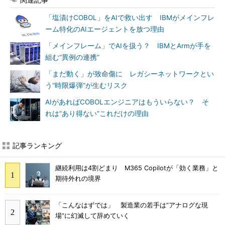
「塩漬けCOBOL」をAIで救い出す IBMがメインフレ
ーム特化のAIエージェントを放つ理由
「メインフレーム」でAIを扱う？ IBMとArmが手を
組む“異例の連携”
「まだ動く」が致命傷に レガシーネットワークとい
う“時限爆弾”が生むリスク
AIがあればCOBOLエンジニアはもういらない？ そ
れは”あり得ない”これだけの理由
記事ランキング
継続利用は4割どまり M365 Copilotが「効く業務」と
期待外れの境界
「こんなはずでは」 製造業の若手は“アナログな現
場”に幻滅して辞めていく