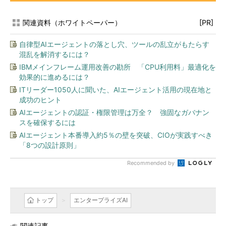
関連資料（ホワイトペーパー）
[PR]
自律型AIエージェントの落とし穴、ツールの乱立がもたらす
混乱を解消するには？
IBMメインフレーム運用改善の勘所 「CPU利用料」最適化を
効果的に進めるには？
ITリーダー1050人に聞いた、AIエージェント活用の現在地と
成功のヒント
AIエージェントの認証・権限管理は万全？ 強固なガバナン
スを確保するには
AIエージェント本番導入約5％の壁を突破、CIOが実践すべき
「8つの設計原則」
Recommended by
トップ
エンタープライズAI
関連記事