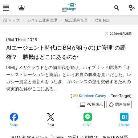
トップ
システム運用管理
統合運用管理
技術解説
2026年5月25日
IBM Think 2026
AIエージェント時代にIBMが狙うのは“管理”の覇
権？ 勝機はどこにあるのか
IBMはメガクラウドとの物量戦を避け、ハイブリッド環境の「オ
ーケストレーションと統治」という独自の勝機を見いだした。レ
ガシー資産と最新AIをつなぎ、ガバナンスの壁を突破するための
現実的な解がここにある。
[
Kathleen Casey
，TechTarget]
PC用表示
関連情報
Share
Post
LINE
Hatena
IBMが年次イベント「Think」で示した戦略は、あらゆる分野