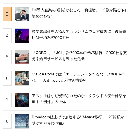
DX導入企業の3割超がむしろ「負担増」 9割が陥る“内
製化のわな”
多要素認証導入済みでもランサムウェア被害に 復旧費
用は平均2億7000万円
「COBOL」「JCL」計7000本のAWS移行 2000社を支
える給与サービスを襲った危機
Claude Codeでは「エージェントを作るな、スキルを作
れ」 Anthropicが示すAI構築術
アスクルはなぜ侵害されたのか クラウドの安全神話を
崩す「例外」の正体
Broadcom値上げで加速するVMware移行 HPE幹部が
明かすAI時代の備え