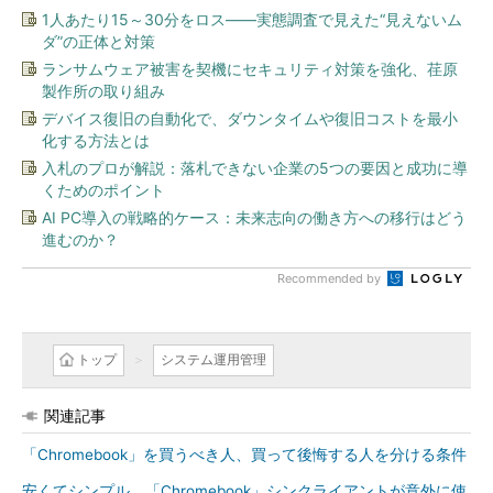
1人あたり15～30分をロス――実態調査で見えた“見えないム
ダ”の正体と対策
ランサムウェア被害を契機にセキュリティ対策を強化、荏原
製作所の取り組み
デバイス復旧の自動化で、ダウンタイムや復旧コストを最小
化する方法とは
入札のプロが解説：落札できない企業の5つの要因と成功に導
くためのポイント
AI PC導入の戦略的ケース：未来志向の働き方への移行はどう
進むのか？
Recommended by
トップ
システム運用管理
関連記事
「Chromebook」を買うべき人、買って後悔する人を分ける条件
安くてシンプル、「Chromebook」シンクライアントが意外に使