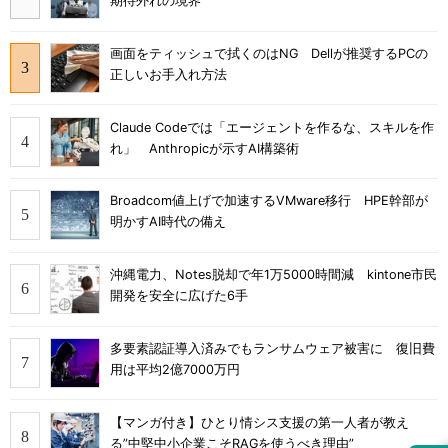
期待外れの境界
画面をティッシュで拭くのはNG Dellが推奨するPCの
正しいお手入れ方法
Claude Codeでは「エージェントを作るな、スキルを作
れ」 Anthropicが示すAI構築術
Broadcom値上げで加速するVMware移行 HPE幹部が
明かすAI時代の備え
沖縄電力、Notes脱却で年1万5000時間減 kintone市民
開発を安全に広げた6手
多要素認証導入済みでもランサムウェア被害に 復旧費
用は平均2億7000万円
【マンガ付き】ひとり情シス支援の第一人者が教え
る”中堅中小企業こそRAGを使うべき理由”