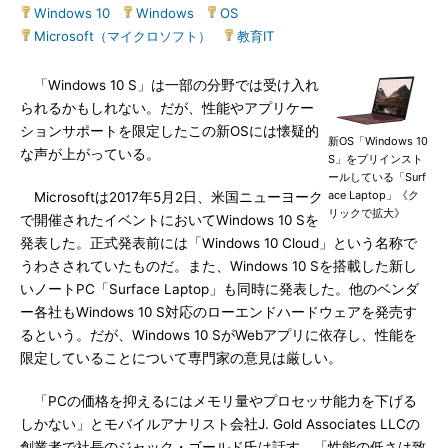
Windows 10
|
Windows
|
OS
|
Microsoft（マイクロソフト）
|
教育IT
「Windows 10 S」は一部の分野では受け入れ
られるかもしれない。だが、性能やアプリケー
ションサポートを限定したこの新OSには懐疑的
新OS「Windows 10
な声が上がっている。
S」をプリインスト
ールしている「Surf
ace Laptop」《ク
Microsoftは2017年5月2日、米国ニューヨーク
リックで拡大》
で開催されたイベントにおいてWindows 10 Sを
発表した。正式発表前には「Windows 10 Cloud」という名称で
うわさされていたものだ。また、Windows 10 Sを搭載した新し
いノートPC「Surface Laptop」も同時に発表した。他のベンダ
ー各社もWindows 10 S対応のローエンドハードウェアを発売す
るという。だが、Windows 10 SがWebアプリに依存し、性能を
限定していることについて専門家の意見は厳しい。
「PCの価格を抑えるにはメモリ量やプロセッサ能力を下げる
しかない」とモバイルアナリスト会社J. Gold Associates LLCの
創業者で社長のジャック・ゴールド氏は話す。「性能の低さは致