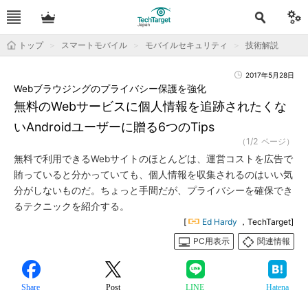
トップ
スマートモバイル
モバイルセキュリティ
技術解説
2017年5月28日
Webブラウジングのプライバシー保護を強化
無料のWebサービスに個人情報を追跡されたくな
いAndroidユーザーに贈る6つのTips
（1/2 ページ）
無料で利用できるWebサイトのほとんどは、運営コストを広告で
賄っていると分かっていても、個人情報を収集されるのはいい気
分がしないものだ。ちょっと手間だが、プライバシーを確保でき
るテクニックを紹介する。
[
Ed Hardy
，TechTarget]
PC用表示
関連情報
Share
Post
LINE
Hatena