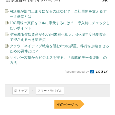
関連資料（ホワイトペーパー）
[PR]
AI活用が部門止まりになるのはなぜ？ 全社展開を支えるデ
ータ基盤とは
10G回線の真価をフルに享受するには？ 導入前にチェックし
たいポイント
少額減価償却資産が40万円未満へ拡大、令和8年度税制改正
で押さえるべき変更点
クラウドネイティブ戦略を阻む8つの課題、移行を加速させる
ための要件とは？
サイバー攻撃からビジネスを守る、「戦略的データ復旧」の
方法
Recommended by
トップ
スマートモバイル
次のページへ