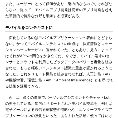
また、ユーザーにとって価値があり、魅力的なものでなければな
らない。従って、モバイルアプリ開発は従来のアプリ開発を超え
た革新的で特殊な分野も網羅する必要がある。
モバイルをコンテキストに
変化しているのはモバイルアプリケーションの表面にとどまら
ない。かつてモバイルコンテキストの重点は、位置情報とロケー
ションベースサービスに置かれていたこともあり、見方によって
はそれがARへの関心をかき立てた。今では、モバイル端末のセ
ンサーとクラウドを利用したビッグデータのパワーと容量を組み
合わせ、もっと幅広いコンテキスト認識に重点が置かれるように
なった。これをリモート機能と組み合わせれば、人工知能（AI）
や機械学習、環境知能（AmI：Ambient Intelligence）とも呼ばれ
る技術を活用できる。
AmIは、多くの事例でパーソナルアシスタントやチャットbot
の姿をしている。知的にサポートされたモバイル交流を、例えば
電子メールによる通信過剰状態の簡略化や、エンタープライズア
プリケーションの強化といった、ありふれた活動に使ってはいけ