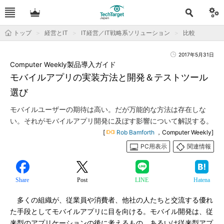
トップ
経営とIT
IT経営／IT戦略系ソリューション
比較
2017年5月31日
Computer Weekly製品導入ガイド
モバイルアプリの実装方法と開発＆テストツール
選び
モバイルユーザーの期待は高い。だが万能的な方法は存在しな
い。それがモバイルアプリ開発に及ぼす影響について解説する。
[
Rob Bamforth
，Computer Weekly]
PC用表示
関連情報
Share
Post
LINE
Hatena
多くの組織が、従業員や消費者、他社の人たちと交流する優れ
た手段としてモバイルアプリに目を向ける。モバイル開発は、従
来型のアプリケーションの後に考えるもの、あるいは従来型アプ