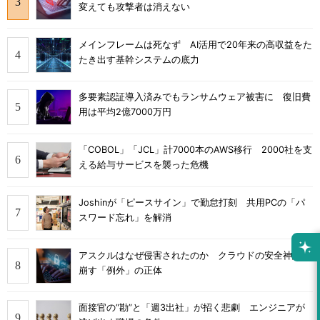
変えても攻撃者は消えない
メインフレームは死なず AI活用で20年来の高収益をた
たき出す基幹システムの底力
多要素認証導入済みでもランサムウェア被害に 復旧費
用は平均2億7000万円
「COBOL」「JCL」計7000本のAWS移行 2000社を支
える給与サービスを襲った危機
Joshinが「ピースサイン」で勤怠打刻 共用PCの「パ
スワード忘れ」を解消
アスクルはなぜ侵害されたのか クラウドの安全神話を
崩す「例外」の正体
面接官の“勘”と「週3出社」が招く悲劇 エンジニアが