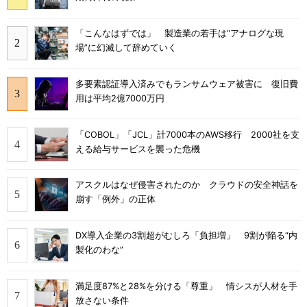
「こんなはずでは」 製造業の若手は“アナログな現
場”に幻滅して辞めていく
多要素認証導入済みでもランサムウェア被害に 復旧費
用は平均2億7000万円
「COBOL」「JCL」計7000本のAWS移行 2000社を支
える給与サービスを襲った危機
アスクルはなぜ侵害されたのか クラウドの安全神話を
崩す「例外」の正体
DX導入企業の3割超がむしろ「負担増」 9割が陥る“内
製化のわな”
満足度87%と28%を分ける「尊重」 情シスが人材を手
放さない条件