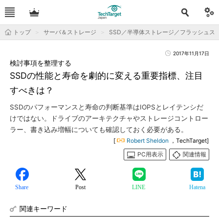
トップ
サーバ＆ストレージ
SSD／半導体ストレージ／フラッシュス
2017年11月17日
検討事項を整理する
SSDの性能と寿命を劇的に変える重要指標、注目
すべきは？
SSDのパフォーマンスと寿命の判断基準はIOPSとレイテンシだ
けではない。ドライブのアーキテクチャやストレージコントロー
ラー、書き込み増幅についても確認しておく必要がある。
[
Robert Sheldon
，TechTarget]
PC用表示
関連情報
Share
Post
LINE
Hatena
関連キーワード