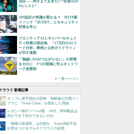
項目――押さえておきたい“生成AIの
NGリスト”
API設計の常識が変わる？ HTTP新
メソッド「QUERY」とセキュリティ
対策を学ぶ
フロンティアAIとサイバーセキュリ
ティ対策の現在地 「17万行のAIコ
ード分析」事例と公的ガイドライン
が示す道筋
「無線LANがつながらない」の苦情
をゼロに 3つの現場に学ぶネットワ
ーク改善術
»
一覧ページへ
クラウド 新着記事
オンプレ保守切れの恐怖 地銀協が次期イン
フラに「Oracle Cloud」を指名した理由
レガシー移行ツール6選 AWS、IBM製品は
何ができて何ができないのか
「無限の拡張性」は幻想か Azure供給不足
が突きつけるマルチクラウドの必然