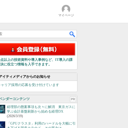
マイページ
00点以上の技術資料や導入事例など、IT導入の課
解決に役立つ情報を入手できます。
アイティメディアからのお知らせ
キャリア採用の応募を受け付けています
ベンダーコンテンツ
PR
経理部の懸案事項も次々に解消 東京ガスに
学ぶ会計基盤刷新から始める経理DX
(2026/3/19)
「GPUクラスタ」利用のハードルを大幅に引