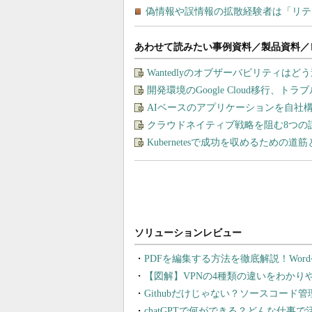
あわせて読みたい事例資料／製品資料／
Wantedlyのオブザーバビリティは
開発環境のGoogle Cloud移行、ト
AIベースのアプリケーションを自社
クラウドネイティブ戦略を阻む8つの
Kubernetesで成功を収めるための道
PDFを編集する方法を徹底解説！Wor
【図解】VPNの4種類の違いをわか
Githubだけじゃない？ソースコード
chatGPTで何ができる？どんな仕事