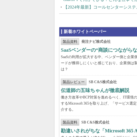
【2024年最新】コールセンターシス
新着ホワイトペーパー
製品資料
発注ナビ株式会社
SaaSベンダーの“商談につなが
SaaSの利用が拡大する中、ベンダー側と企
ードが獲得しにくいと感じており、企業側は
は？
製品レビュー
SB C&S株式会社
伝道師の五味ちゃんが徹底解説 「Mic
働き方改革やBCP対策を進めるべく、IT環
するMicrosoft 365を取り上げ、「サ
介する。
製品資料
SB C&S株式会社
勘違いされがちな「Microsoft 3