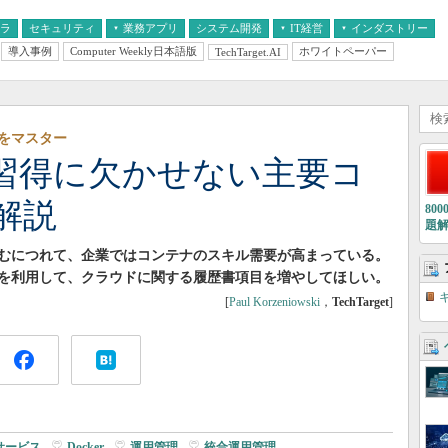
フラ
セキュリティ
業務アプリ
システム開発
IT経営
インダストリー
導入事例
Computer Weekly日本語版
ホワイトペーパー
TechTarget.AI
AI
経営とIT
医療IT
中堅・中小企業とIT
教育IT
ビスをマスター
キル習得に欠かせない主要コ
解説
80
題
の導入が進むにつれて、企業ではコンテナのスキル需要が高まっている。
を利用して、クラウドに関する履歴書項目を増やしてほしい。
[
Paul Korzeniowski
，
TechTarget
]
サービス
|
Docker
|
運用管理
|
統合運用管理