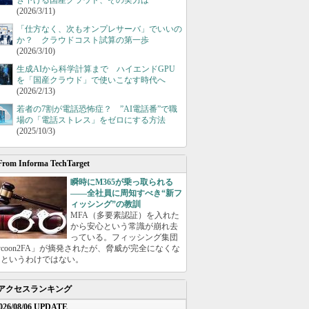
き下げる国産クラウド、その実力は
(2026/3/11)
「仕方なく、次もオンプレサーバ」でいいの
か？ クラウドコスト試算の第一歩
(2026/3/10)
生成AIから科学計算まで ハイエンドGPU
を「国産クラウド」で使いこなす時代へ
(2026/2/13)
若者の7割が電話恐怖症？ ”AI電話番”で職
場の「電話ストレス」をゼロにする方法
(2025/10/3)
From Informa TechTarget
瞬時にM365が乗っ取られる
――全社員に周知すべき“新フ
ィッシング”の教訓
MFA（多要素認証）を入れた
から安心という常識が崩れ去
っている。フィッシング集団
ycoon2FA」が摘発されたが、脅威が完全になくな
たというわけではない。
アクセスランキング
026/08/06 UPDATE