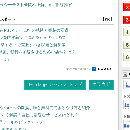
レポート
【PR】
どう進化したか 10年の軌跡と実装の変遷
ラブルを防ぎ着実に進めるための3つのス...
構築する上で克服すべき課題と解決策
課題、移行を加速させるための要件とは？
筋とは？
Recommended by
TechTargetジャパン トップ
クラウド
トの
dやExcelへの変換手順と無料でできるやり方を紹介
りやすく解説！自社に最適なサービスはどれ？
ト構
管理ツールをピックアップ
で活用できるのか