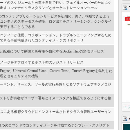
ードのスケジュールと分散を自動で行い、フェイルオーバーのためにシ
出すコンテナのクラスタリングとオーケストレーションツール
のコンテナアプリケーションサービスを初期化、終了、構成できるよう
コンテナのステータスを確認、ログ出力をストリーミング、シングルイ
実行することもできる
ニティーが使用、コラボレーション、トラブルシューティングするため
できる事前構成されたコンテナイメージのリポジトリ
管と配布について制御と所有権を強化するDocker Hubの類似サービス
メージをデプロイするホスト型のレジストリサービス
ine、Universal Control Plane、Content Trust、Trusted Registryを集約した
理とセキュリティの機能
コンポーネント、サービス、ツールの実行基盤となるソフトウェアテクノロジ
トレジストリ所有者がユーザー署名とイメージタグを検証できるようにする整
»
スにある仮想クラウドにインストールされるクラスタ管理ユーザーイン
ld」という1つのコマンドでコンテナイメージを作成するテンプレートスクリプト