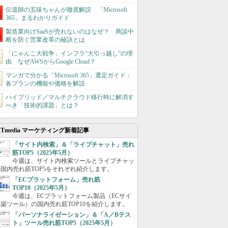
伝道師の五味ちゃんが徹底解説 「Microsoft
365」まるわかりガイド
製造業向けSaaSが売れないのはなぜ？ 商談中
断を防ぐ営業改革の秘訣とは
「にゃんこ大戦争」インフラ“大引っ越し”の理
由 なぜAWSからGoogle Cloud？
マンガで分かる「Microsoft 365」選定ガイド：
各プランの機能や価格を解説
ハイブリッド／マルチクラウド移行時に解消す
べき「技術的課題」とは？
ITmedia マーケティング新着記事
「サイト内検索」＆「ライブチャット」売れ
筋TOP5（2025年5月）
今週は、サイト内検索ツールとライブチャッ
国内売れ筋TOP5をそれぞれ紹介します。
「ECプラットフォーム」売れ筋
TOP10（2025年5月）
今週は、ECプラットフォーム製品（ECサイ
築ツール）の国内売れ筋TOP10を紹介します。
「パーソナライゼーション」＆「A／Bテス
ト」ツール売れ筋TOP5（2025年5月）