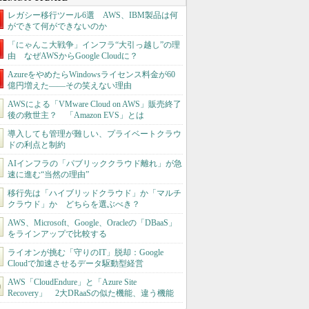
レガシー移行ツール6選 AWS、IBM製品は何
ができて何ができないのか
「にゃんこ大戦争」インフラ“大引っ越し”の理
由 なぜAWSからGoogle Cloudに？
AzureをやめたらWindowsライセンス料金が60
億円増えた――その笑えない理由
AWSによる「VMware Cloud on AWS」販売終了
後の救世主？ 「Amazon EVS」とは
導入しても管理が難しい、プライベートクラウ
ドの利点と制約
AIインフラの「パブリッククラウド離れ」が急
速に進む“当然の理由”
移行先は「ハイブリッドクラウド」か「マルチ
クラウド」か どちらを選ぶべき？
AWS、Microsoft、Google、Oracleの「DBaaS」
をラインアップで比較する
ライオンが挑む「守りのIT」脱却：Google
Cloudで加速させるデータ駆動型経営
AWS「CloudEndure」と「Azure Site
Recovery」 2大DRaaSの似た機能、違う機能