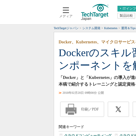
ITイン
製品比較
メディア
クラウド
エンタープライズ
ERP
仮想化
TechTargetジャパン
システム開発
Kubernetes
運用＆Tips
データ分析
サーバ＆ストレージ
Docker、Kubernetes、マイクロサー
CX
スマートモバイル
Dockerのス
情報系システム
ネットワーク
ンポーネントを
システム運用管理
「Docker」と「Kubernetes」
本稿で紹介するトレーニングと認定資格
≫
2018年02月20日 09時00分 公開
印刷／PDF
関連キーワード
クラウドコンピューティング
|
クラウド