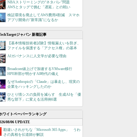
NBAストリーミングの“ネタバレ”問題
AWSとタッグで挑む「遅延」との戦い
検証環境を廃止してAWS費用4割減 スマホ
アプリ開発の"新常識"になるか
TechTargetジャパン 新着記事
【基本情報技術者試験】情報漏えいを防ぎ、
ファイルを保護する「アクセス権」の基本
AIガバナンスに人文学が必要な理由
Broadcom値上げで加速するVMware移行
HPE幹部が明かすAI時代の備え
なぜAnthropicの「Claude」は暴走し、現実の
企業をハッキングしたのか
ひとり情シスの負荷を減らす 生成AIを「優
秀な部下」に変える活用例6選
ホワイトペーパーランキング
026/08/06 UPDATE
勘違いされがちな「Microsoft 365 Apps」 うわ
さの真相を伝道師が解説