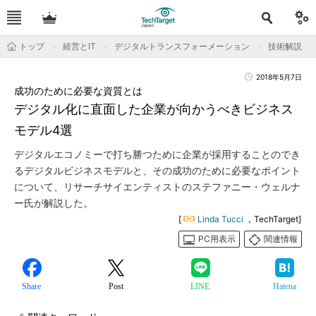
トップ
経営とIT
デジタルトランスフォーメーション
技術解説
2018年5月7日
成功のために必要な資質とは
デジタル化に直面した企業が向かうべきビジネス
モデル4選
デジタルエコノミーで打ち勝つために企業が採用することのでき
るデジタルビジネスモデルと、その成功のために必要なポイント
について、リサーチサイエンティストのステファニー・ウェルナ
ー氏が解説した。
[
Linda Tucci
，TechTarget]
PC用表示
関連情報
Share
Post
LINE
Hatena