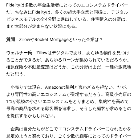
Fidelityは多数の年金生活者にとってのエコシステムドライバー
だ。ちなみにFidelityは、多くの超大手企業と同様に、デジタル
ビジネスモデルの全4分野に進出している。住宅購入の分野は、
まだ大部分が定まらない状況にある。
質問
ZillowやRocket Mortgageといった企業は？
ウェルナー氏
Zillowはデジタルであり、あらゆる物件を見つけ
ることができるが、あらゆるローンが集められているだろうか。
権原保険や不動産査定はどうか。この分野はまだ、一種の激戦地
だと思う。
小売りでは現在、Amazonの勝利と言わざるを得ない。だが、
より専門性の高いエコシステムが登場するだろう。高級小売店の
1つが規模の小さいエコシステムをとりまとめ、集約性を高めて
最高の商品を求める顧客層を追求し、そうした顧客が求めるもの
を提供するかもしれない。
企業は自分たちがどこでエコシステムドライバーになれるかを
見定めようと努めており、ごく少数の顧客にとってのドライバー