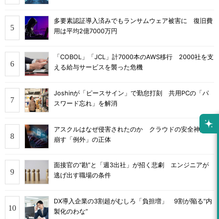
多要素認証導入済みでもランサムウェア被害に 復旧費
用は平均2億7000万円
「COBOL」「JCL」計7000本のAWS移行 2000社を支
える給与サービスを襲った危機
Joshinが「ピースサイン」で勤怠打刻 共用PCの「パ
スワード忘れ」を解消
アスクルはなぜ侵害されたのか クラウドの安全神話を
崩す「例外」の正体
面接官の“勘”と「週3出社」が招く悲劇 エンジニアが
逃げ出す職場の条件
DX導入企業の3割超がむしろ「負担増」 9割が陥る“内
製化のわな”