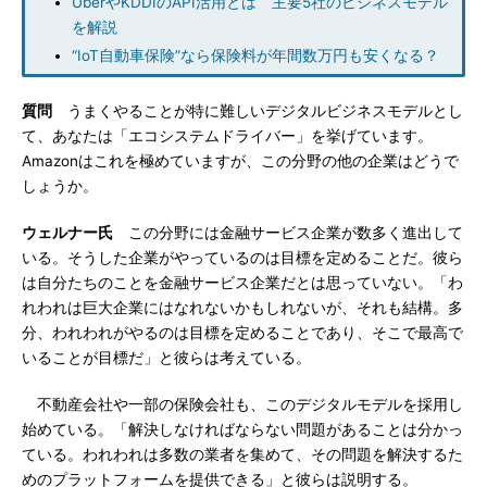
UberやKDDIのAPI活用とは 主要5社のビジネスモデル
を解説
“IoT自動車保険”なら保険料が年間数万円も安くなる？
質問
うまくやることが特に難しいデジタルビジネスモデルとし
て、あなたは「エコシステムドライバー」を挙げています。
Amazonはこれを極めていますが、この分野の他の企業はどうで
しょうか。
ウェルナー氏
この分野には金融サービス企業が数多く進出して
いる。そうした企業がやっているのは目標を定めることだ。彼ら
は自分たちのことを金融サービス企業だとは思っていない。「わ
れわれは巨大企業にはなれないかもしれないが、それも結構。多
分、われわれがやるのは目標を定めることであり、そこで最高で
いることが目標だ」と彼らは考えている。
不動産会社や一部の保険会社も、このデジタルモデルを採用し
始めている。「解決しなければならない問題があることは分かっ
ている。われわれは多数の業者を集めて、その問題を解決するた
めのプラットフォームを提供できる」と彼らは説明する。