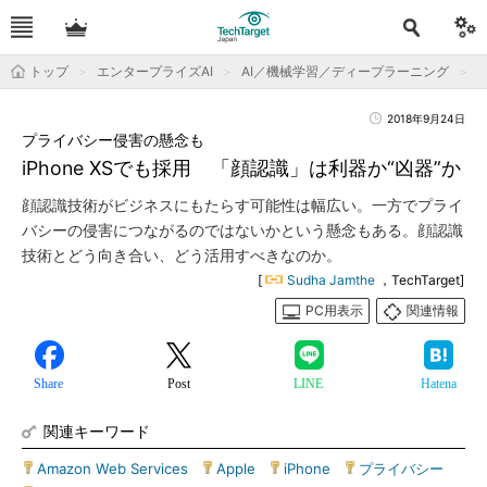
トップ
エンタープライズAI
AI／機械学習／ディープラーニング
2018年9月24日
プライバシー侵害の懸念も
iPhone XSでも採用 「顔認識」は利器か“凶器”か
顔認識技術がビジネスにもたらす可能性は幅広い。一方でプライ
バシーの侵害につながるのではないかという懸念もある。顔認識
技術とどう向き合い、どう活用すべきなのか。
[
Sudha Jamthe
，TechTarget]
PC用表示
関連情報
Share
Post
LINE
Hatena
関連キーワード
Amazon Web Services
|
Apple
|
iPhone
|
プライバシー
|