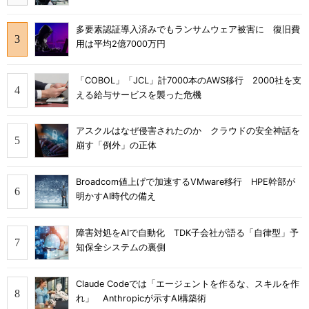
多要素認証導入済みでもランサムウェア被害に 復旧費
用は平均2億7000万円
「COBOL」「JCL」計7000本のAWS移行 2000社を支
える給与サービスを襲った危機
アスクルはなぜ侵害されたのか クラウドの安全神話を
崩す「例外」の正体
Broadcom値上げで加速するVMware移行 HPE幹部が
明かすAI時代の備え
障害対処をAIで自動化 TDK子会社が語る「自律型」予
知保全システムの裏側
Claude Codeでは「エージェントを作るな、スキルを作
れ」 Anthropicが示すAI構築術