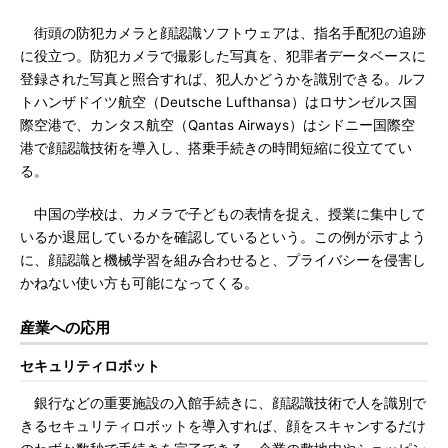
街頭の防犯カメラと顔認識ソフトウェアは、指名手配犯の追跡
に役立つ。防犯カメラで撮影した写真を、犯罪者データベースに
登録された写真と照合すれば、犯人かどうかを識別できる。ルフ
トハンザドイツ航空（Deutsche Lufthansa）はロサンゼルス国
際空港で、カンタス航空（Qantas Airways）はシドニー国際空
港で顔認識技術を導入し、搭乗手続きの時間短縮に役立ててい
る。
中国の学校は、カメラで子どもの表情を捉え、授業に集中して
いるか退屈しているかを確認しているという。この例が示すよう
に、顔認識と機械学習を組み合わせると、プライバシーを侵害し
かねない使い方も可能になってくる。
産業への応用
セキュリティロボット
銀行などの重要施設の入館手続きに、顔認識技術で人を識別で
きるセキュリティロボットを導入すれば、顔をスキャンするだけ