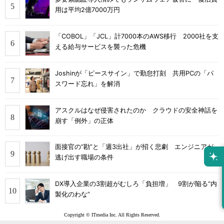
用は平均2億7000万円
「COBOL」「JCL」計7000本のAWS移行 2000社を支
える給与サービスを襲った危機
Joshinが「ピースサイン」で勤怠打刻 共用PCの「パ
スワード忘れ」を解消
アスクルはなぜ侵害されたのか クラウドの安全神話を
崩す「例外」の正体
面接官の“勘”と「週3出社」が招く悲劇 エンジニアが
逃げ出す職場の条件
DX導入企業の3割超がむしろ「負担増」 9割が陥る“内
製化のわな”
Copyright © ITmedia Inc. All Rights Reserved.