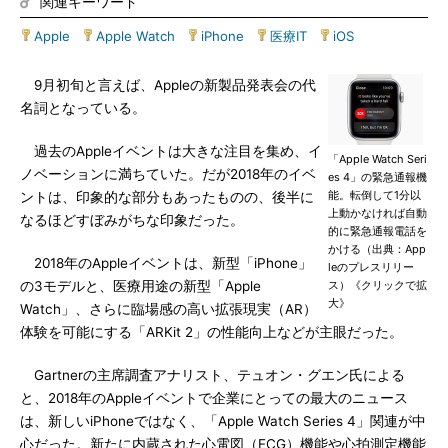
関連キーワード
Apple
|
Apple Watch
|
iPhone
|
医療IT
|
iOS
9月初旬と言えば、Appleの新製品発表会の代
名詞となっている。
過去のAppleイベントは大きな注目を集め、イ
「Apple Watch Seri
ノベーションに満ちていた。だが2018年のイベ
es 4」の緊急通報機
能。転倒して1分以
ントは、印象的な部分もあったものの、後半に
上動かなければ自動
なるほどすぼみがちな印象だった。
的に緊急通報電話を
かける（出典：App
2018年のAppleイベントは、新型「iPhone」
leのプレスリリー
の3モデルと、医療用途の新型「Apple
ス）《クリックで拡
大》
Watch」、さらに臨場感の高い拡張現実（AR）
体験を可能にする「ARKit 2」の性能向上などが主眼だった。
Gartnerの主席調査アナリスト、テュオン・グエン氏による
と、2018年のAppleイベントで企業にとっての最大のニュース
は、新しいiPhoneではなく、「Apple Watch Series 4」関連が中
心だった。新たに内蔵された心電図（ECG）機能や心拍測定機能