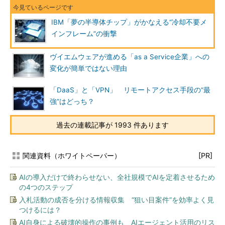
IBM「夢の半導体チップ」がかなえる“冷却不要メ
インフレーム”の衝撃
ヴイエムウェアが進める「as a Service企業」への
変化が簡単ではない理由
「DaaS」と「VPN」 リモートアクセス手段の“最
強”はどっち？
過去の連載記事が 1993 件あります
関連資料（ホワイトペーパー）
[PR]
AIの導入だけで終わらせない、全社規模でAIを定着させるため
の4つのステップ
入札活動の成否を分ける情報収集 “狙い目案件”を効率よく見
つけるには？
AI自身による破壊的操作の事例も AIエージェント活用のリス