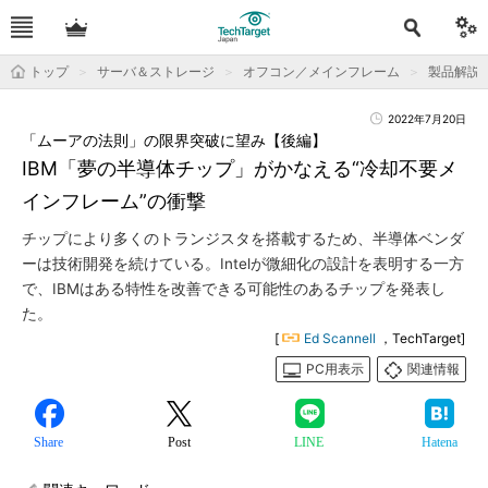
トップ
サーバ＆ストレージ
オフコン／メインフレーム
製品解説
2022年7月20日
「ムーアの法則」の限界突破に望み【後編】
IBM「夢の半導体チップ」がかなえる“冷却不要メ
インフレーム”の衝撃
チップにより多くのトランジスタを搭載するため、半導体ベンダ
ーは技術開発を続けている。Intelが微細化の設計を表明する一方
で、IBMはある特性を改善できる可能性のあるチップを発表し
た。
[
Ed Scannell
，TechTarget]
PC用表示
関連情報
Share
Post
LINE
Hatena