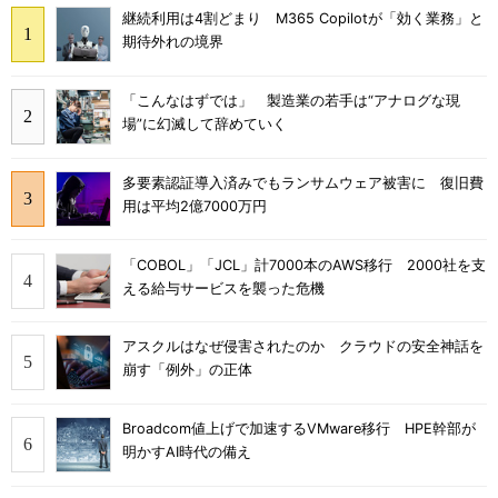
継続利用は4割どまり M365 Copilotが「効く業務」と
期待外れの境界
「こんなはずでは」 製造業の若手は“アナログな現
場”に幻滅して辞めていく
多要素認証導入済みでもランサムウェア被害に 復旧費
用は平均2億7000万円
「COBOL」「JCL」計7000本のAWS移行 2000社を支
える給与サービスを襲った危機
アスクルはなぜ侵害されたのか クラウドの安全神話を
崩す「例外」の正体
Broadcom値上げで加速するVMware移行 HPE幹部が
明かすAI時代の備え