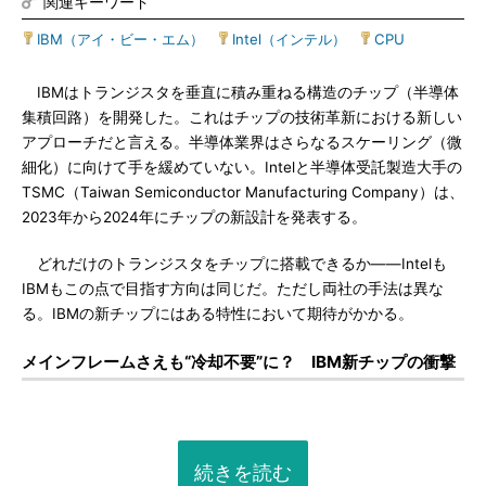
関連キーワード
IBM（アイ・ビー・エム）
|
Intel（インテル）
|
CPU
IBMはトランジスタを垂直に積み重ねる構造のチップ（半導体
集積回路）を開発した。これはチップの技術革新における新しい
アプローチだと言える。半導体業界はさらなるスケーリング（微
細化）に向けて手を緩めていない。Intelと半導体受託製造大手の
TSMC（Taiwan Semiconductor Manufacturing Company）は、
2023年から2024年にチップの新設計を発表する。
どれだけのトランジスタをチップに搭載できるか――Intelも
IBMもこの点で目指す方向は同じだ。ただし両社の手法は異な
る。IBMの新チップにはある特性において期待がかかる。
メインフレームさえも“冷却不要”に？ IBM新チップの衝撃
続きを読む