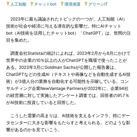
人工知能
|
チャットbot
|
環境保護
|
グリーンIT
2023年に最も議論されたトピックの一つが、人工知能（AI）
技術が社会や経済に与える潜在的な影響だ。特にAIチャット
bot（AI技術を活用したチャットbot）「ChatGPT」は、世間の注
目を集めた。
調査会社Statistaの統計によれば、2023年2月から6月にかけて
世界中の企業の10％以上の人がChatGPTを職場で使ったことが
ある。2023年3月にGoldman Sachsが公開した報告書は、
ChatGPTなどの生成AI（テキストや画像などを自動生成するAI技
術）が3億人分の業務を自動化する可能性を示唆している。コン
サルティング企業NewVantage Partnersが2022年に、企業94社
の経営層に対して実施したアンケート調査では、回答者の91.7％
がAI技術に投資していると回答した。
こうした需要の高まりは、AI技術を支えるインフラ、特にデー
タセンターに大きな影響をもたらすと考えられる。どのような影
響があるのかを見ていこう。