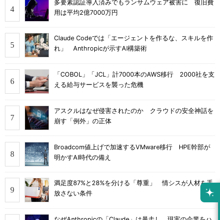
多要素認証導入済みでもランサムウェア被害に 復旧費
用は平均2億7000万円
Claude Codeでは「エージェントを作るな、スキルを作
れ」 Anthropicが示すAI構築術
「COBOL」「JCL」計7000本のAWS移行 2000社を支
える給与サービスを襲った危機
アスクルはなぜ侵害されたのか クラウドの安全神話を
崩す「例外」の正体
Broadcom値上げで加速するVMware移行 HPE幹部が
明かすAI時代の備え
満足度87%と28%を分ける「尊重」 情シスが人材を手
放さない条件
なぜAnthropicの「Claude」は暴走し、現実の企業をハ