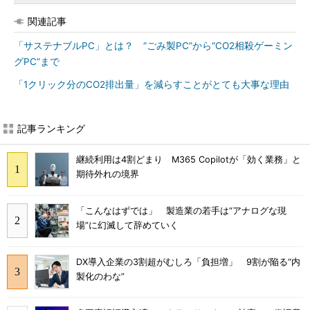
関連記事
「サステナブルPC」とは？ “ごみ製PC”から“CO2相殺ゲーミン
グPC”まで
「1クリック分のCO2排出量」を減らすことがとても大事な理由
記事ランキング
継続利用は4割どまり M365 Copilotが「効く業務」と
期待外れの境界
「こんなはずでは」 製造業の若手は“アナログな現
場”に幻滅して辞めていく
DX導入企業の3割超がむしろ「負担増」 9割が陥る“内
製化のわな”