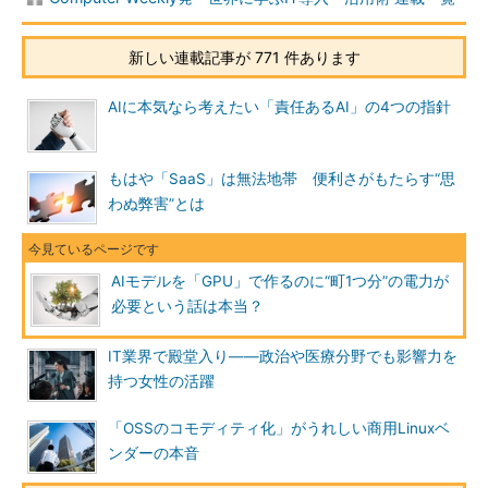
新しい連載記事が 771 件あります
AIに本気なら考えたい「責任あるAI」の4つの指針
もはや「SaaS」は無法地帯 便利さがもたらす“思
わぬ弊害”とは
AIモデルを「GPU」で作るのに“町1つ分”の電力が
必要という話は本当？
IT業界で殿堂入り――政治や医療分野でも影響力を
持つ女性の活躍
「OSSのコモディティ化」がうれしい商用Linuxベ
ンダーの本音