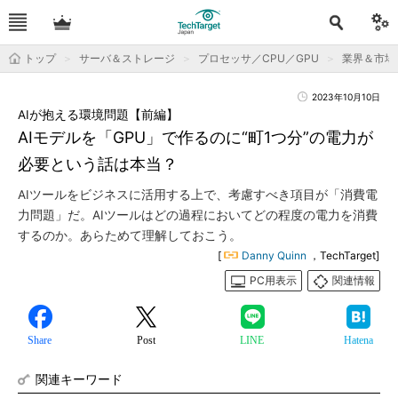
トップ
サーバ＆ストレージ
プロセッサ／CPU／GPU
業界＆市場
2023年10月10日
AIが抱える環境問題【前編】
AIモデルを「GPU」で作るのに“町1つ分”の電力が
必要という話は本当？
AIツールをビジネスに活用する上で、考慮すべき項目が「消費電
力問題」だ。AIツールはどの過程においてどの程度の電力を消費
するのか。あらためて理解しておこう。
[
Danny Quinn
，TechTarget]
PC用表示
関連情報
Share
Post
LINE
Hatena
関連キーワード