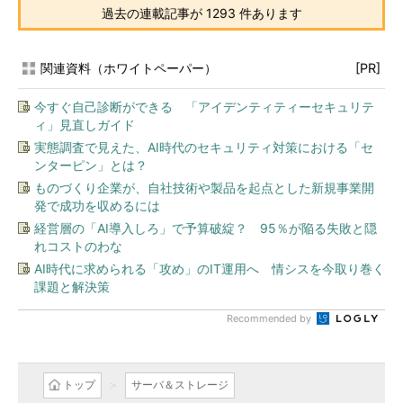
過去の連載記事が 1293 件あります
関連資料（ホワイトペーパー）
[PR]
今すぐ自己診断ができる 「アイデンティティーセキュリテ
ィ」見直しガイド
実態調査で見えた、AI時代のセキュリティ対策における「セ
ンターピン」とは？
ものづくり企業が、自社技術や製品を起点とした新規事業開
発で成功を収めるには
経営層の「AI導入しろ」で予算破綻？ 95％が陥る失敗と隠
れコストのわな
AI時代に求められる「攻め」のIT運用へ 情シスを今取り巻く
課題と解決策
Recommended by
トップ
サーバ＆ストレージ