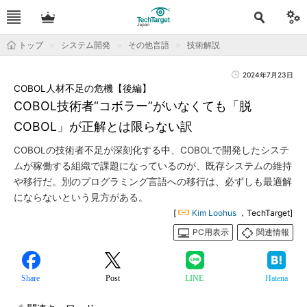
トップ
システム開発
その他言語
技術解説
2024年7月23日
COBOL人材不足の危機【後編】
COBOL技術者“コボラー”がいなくても「脱
COBOL」が正解とは限らない訳
COBOLの技術者不足が深刻化する中、COBOLで開発したシステ
ムが稼働する組織で課題になっているのが、既存システムの維持
や移行だ。別のプログラミング言語への移行は、必ずしも最適解
にならないという見方がある。
[
Kim Loohus
，TechTarget]
PC用表示
関連情報
Share
Post
LINE
Hatena