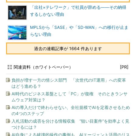
「出社×テレワーク」で社員が辞める――その納得
するしかない理由
MPLSから「SASE」や「SD-WAN」への移行が止ま
らない理由
過去の連載記事が 1664 件あります
関連資料（ホワイトペーパー）
[PR]
負担が増す一方の情シス部門 「次世代のIT運用」への変革
はどう進める？
AI時代のビジネス基盤として「PC」が復権 そのときランサ
ムウェア対策は？
AIの導入だけで終わらせない、全社規模でAIを定着させるため
の4つのステップ
入札活動の成否を分ける情報収集 “狙い目案件”を効率よく見
つけるには？
AI自身による破壊的操作の事例も AIエージェント活用のリス