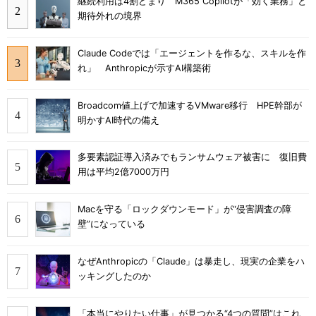
継続利用は4割どまり M365 Copilotが「効く業務」と
期待外れの境界
Claude Codeでは「エージェントを作るな、スキルを作
れ」 Anthropicが示すAI構築術
Broadcom値上げで加速するVMware移行 HPE幹部が
明かすAI時代の備え
多要素認証導入済みでもランサムウェア被害に 復旧費
用は平均2億7000万円
Macを守る「ロックダウンモード」が“侵害調査の障
壁”になっている
なぜAnthropicの「Claude」は暴走し、現実の企業をハ
ッキングしたのか
「本当にやりたい仕事」が見つかる“4つの質問”はこれ