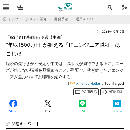
トップ
システム開発
開発手法
運用＆Tips
2024年10月10日
「稼げるIT系職種」9選【中編】
“年収1500万円”が狙える「ITエンジニア職種」は
これだ
経済の先行きが不安定な中では、高収入が期待できる上に、ニー
ズが絶えない職種を見極めることが重要だ。稼ぎ続けたいエンジ
ニアが選ぶべきIT系職種を紹介する。
[
Amanda Hetler
，TechTarget]
PC用表示
関連情報
Share
Post
LINE
Hatena
関連キーワード