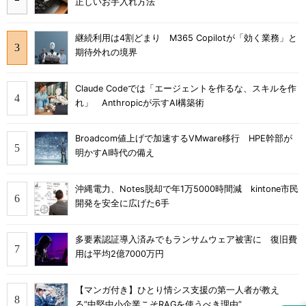
正しいお手入れ方法
継続利用は4割どまり M365 Copilotが「効く業務」と
期待外れの境界
Claude Codeでは「エージェントを作るな、スキルを作
れ」 Anthropicが示すAI構築術
Broadcom値上げで加速するVMware移行 HPE幹部が
明かすAI時代の備え
沖縄電力、Notes脱却で年1万5000時間減 kintone市民
開発を安全に広げた6手
多要素認証導入済みでもランサムウェア被害に 復旧費
用は平均2億7000万円
【マンガ付き】ひとり情シス支援の第一人者が教え
る”中堅中小企業こそRAGを使うべき理由”