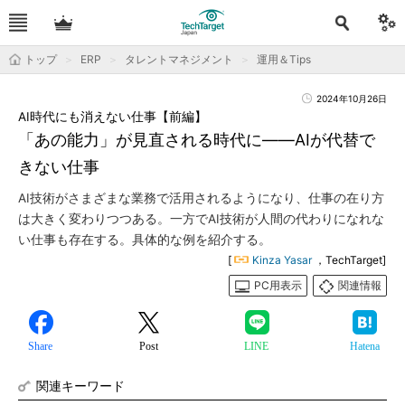
トップ
ERP
タレントマネジメント
運用＆Tips
2024年10月26日
AI時代にも消えない仕事【前編】
「あの能力」が見直される時代に――AIが代替で
きない仕事
AI技術がさまざまな業務で活用されるようになり、仕事の在り方
は大きく変わりつつある。一方でAI技術が人間の代わりになれな
い仕事も存在する。具体的な例を紹介する。
[
Kinza Yasar
，TechTarget]
PC用表示
関連情報
Share
Post
LINE
Hatena
関連キーワード