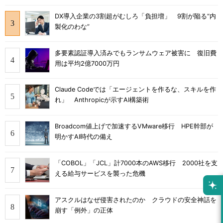
DX導入企業の3割超がむしろ「負担増」 9割が陥る“内
製化のわな”
多要素認証導入済みでもランサムウェア被害に 復旧費
用は平均2億7000万円
Claude Codeでは「エージェントを作るな、スキルを作
れ」 Anthropicが示すAI構築術
Broadcom値上げで加速するVMware移行 HPE幹部が
明かすAI時代の備え
「COBOL」「JCL」計7000本のAWS移行 2000社を支
える給与サービスを襲った危機
アスクルはなぜ侵害されたのか クラウドの安全神話を
崩す「例外」の正体