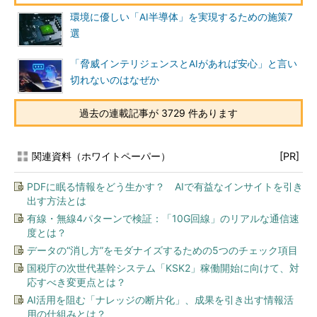
環境に優しい「AI半導体」を実現するための施策7
選
「脅威インテリジェンスとAIがあれば安心」と言い
切れないのはなぜか
過去の連載記事が 3729 件あります
関連資料（ホワイトペーパー）
[PR]
PDFに眠る情報をどう生かす？ AIで有益なインサイトを引き
出す方法とは
有線・無線4パターンで検証：「10G回線」のリアルな通信速
度とは？
データの“消し方”をモダナイズするための5つのチェック項目
国税庁の次世代基幹システム「KSK2」稼働開始に向けて、対
応すべき変更点とは？
AI活用を阻む「ナレッジの断片化」、成果を引き出す情報活
用の仕組みとは？