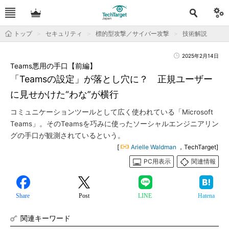
トップ
セキュリティ
標的型攻撃／サイバー攻撃
技術解説
2025年2月14日
Teams悪用の手口【前編】
「Teamsの設定」が落とし穴に？ 正規ユーザー
に見せかけた“わな”が横行
コミュニケーションツールとして広く使われている「Microsoft
Teams」。そのTeamsを巧みに使ったソーシャルエンジニアリン
グの手口が観測されているという。
[
Arielle Waldman
，TechTarget]
PC用表示
関連情報
Share
Post
LINE
Hatena
関連キーワード