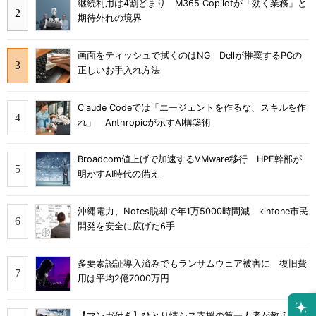
継続利用は4割どまり M365 Copilotが「効く業務」と
期待外れの境界
画面をティッシュで拭くのはNG Dellが推奨するPCの
正しいお手入れ方法
Claude Codeでは「エージェントを作るな、スキルを作
れ」 Anthropicが示すAI構築術
Broadcom値上げで加速するVMware移行 HPE幹部が
明かすAI時代の備え
沖縄電力、Notes脱却で年1万5000時間減 kintone市民
開発を安全に広げた6手
多要素認証導入済みでもランサムウェア被害に 復旧費
用は平均2億7000万円
【マンガ付き】ひとり情シス支援の第一人者が教え