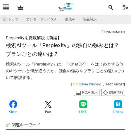
トップ
エンタープライズAI
生成AI
製品解説
2025年5月1日
Perplexityを徹底解説【前編】
検索AIツール「Perplexity」の独自の強みとは？
プランごとの違いは？
検索AIツール「Perplexity」は、「ChatGPT」をはじめとする他
のAIツールと何が違うのか。独自の強みやプランごとの違いにつ
いて解説する。
[
Olivia Wisbey
，TechTarget]
PC用表示
関連情報
Share
Post
LINE
Hatena
関連キーワード