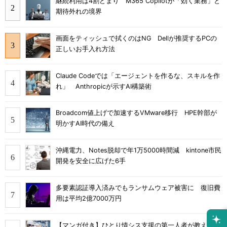
継続利用は4割どまり M365 Copilotが「効く業務」と
期待外れの境界
画面をティッシュで拭くのはNG Dellが推奨するPCの
正しいお手入れ方法
Claude Codeでは「エージェントを作るな、スキルを作
れ」 Anthropicが示すAI構築術
Broadcom値上げで加速するVMware移行 HPE幹部が
明かすAI時代の備え
沖縄電力、Notes脱却で年1万5000時間減 kintone市民
開発を安全に広げた6手
多要素認証導入済みでもランサムウェア被害に 復旧費
用は平均2億7000万円
【マンガ付き】ひとり情シス支援の第一人者が教え