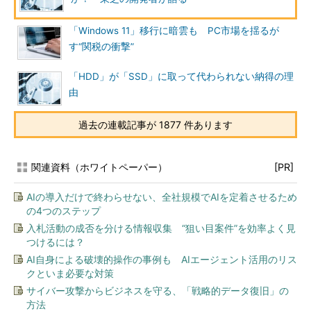
「Windows 11」移行に暗雲も PC市場を揺るが
す“関税の衝撃”
「HDD」が「SSD」に取って代わられない納得の理
由
過去の連載記事が 1877 件あります
関連資料（ホワイトペーパー）
[PR]
AIの導入だけで終わらせない、全社規模でAIを定着させるため
の4つのステップ
入札活動の成否を分ける情報収集 “狙い目案件”を効率よく見
つけるには？
AI自身による破壊的操作の事例も AIエージェント活用のリス
クといま必要な対策
サイバー攻撃からビジネスを守る、「戦略的データ復旧」の
方法