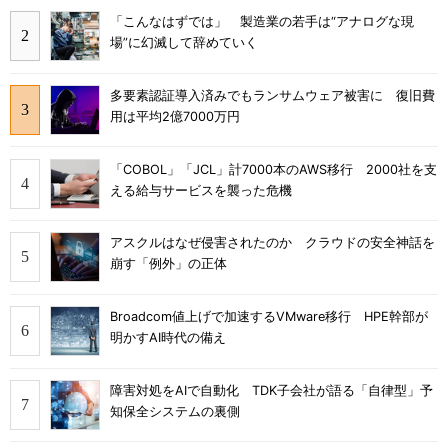
「こんなはずでは」 製造業の若手は“アナログな現
場”に幻滅して辞めていく
多要素認証導入済みでもランサムウェア被害に 復旧費
用は平均2億7000万円
「COBOL」「JCL」計7000本のAWS移行 2000社を支
える給与サービスを襲った危機
アスクルはなぜ侵害されたのか クラウドの安全神話を
崩す「例外」の正体
Broadcom値上げで加速するVMware移行 HPE幹部が
明かすAI時代の備え
障害対処をAIで自動化 TDK子会社が語る「自律型」予
知保全システムの裏側