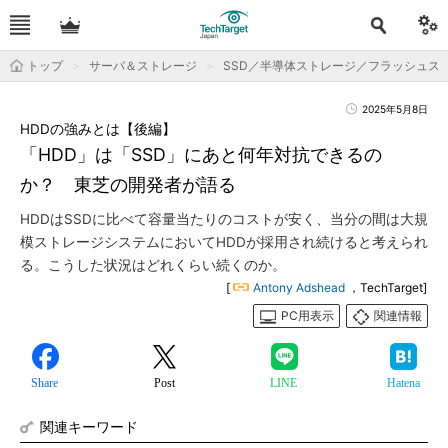
トップ
サーバ＆ストレージ
SSD／半導体ストレージ／フラッシュス
2025年5月8日
HDDの強みとは【後編】
「HDD」は「SSD」にあと何年対抗できるの
か？ 東芝の開発者が語る
HDDはSSDに比べて容量当たりのコストが安く、当分の間は大規
模ストレージシステムにおいてHDDが採用され続けると考えられ
る。こうした状況はどれくらい続くのか。
[
Antony Adshead
，TechTarget]
PC用表示
関連情報
Share
Post
LINE
Hatena
関連キーワード