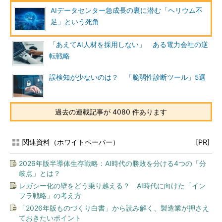
AIデータセンター急成長の裏に潜む「ヘリウム不
足」という死角
「あえてAI人材を採用しない」 ある電力会社の逆
転戦略
誤検知が少ないのは？ 「脆弱性診断ツール」5選
過去の連載記事が 4080 件あります
関連資料（ホワイトペーパー）
[PR]
2026年版半導体生存戦略：AI時代の勝敗を分ける4つの「分
岐点」とは？
レガシー化の壁をどう乗り越える？ AI時代に向けた「イン
フラ戦略」の考え方
「2026年版ものづくり白書」から読み解く、製造業が押さえ
ておきたいポイント