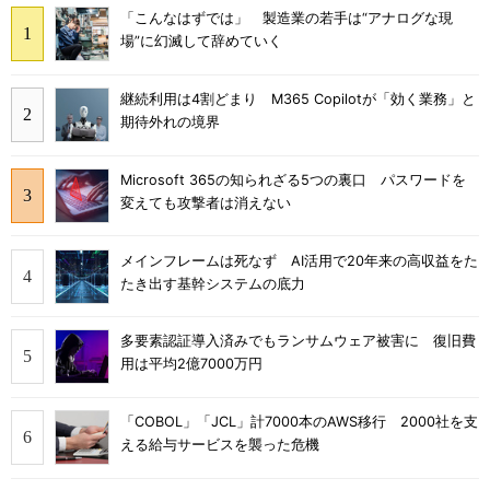
「こんなはずでは」 製造業の若手は“アナログな現
場”に幻滅して辞めていく
継続利用は4割どまり M365 Copilotが「効く業務」と
期待外れの境界
Microsoft 365の知られざる5つの裏口 パスワードを
変えても攻撃者は消えない
メインフレームは死なず AI活用で20年来の高収益をた
たき出す基幹システムの底力
多要素認証導入済みでもランサムウェア被害に 復旧費
用は平均2億7000万円
「COBOL」「JCL」計7000本のAWS移行 2000社を支
える給与サービスを襲った危機