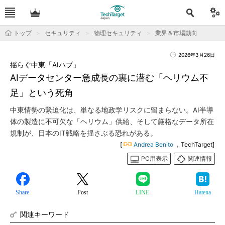
トップ
セキュリティ
物理セキュリティ
業界＆市場動向
2026年3月26日
揺らぐ中東「AIハブ」
AIデータセンター急成長の裏に潜む「ヘリウム不
足」という死角
中東情勢の緊迫化は、単なる地政学リスクに留まらない。AI半導
体の製造に不可欠な「ヘリウム」供給、そして厳格なデータ所在
規制が、日本のIT戦略を揺さぶる恐れがある。
[
Andrea Benito
，TechTarget]
PC用表示
関連情報
Share
Post
LINE
Hatena
関連キーワード