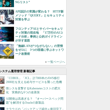
NGリスト”
API設計の常識が変わる？ HTTP新
メソッド「QUERY」とセキュリティ
対策を学ぶ
フロンティアAIとサイバーセキュリ
ティ対策の現在地 「17万行のAIコ
ード分析」事例と公的ガイドライン
が示す道筋
「無線LANがつながらない」の苦情
をゼロに 3つの現場に学ぶネットワ
ーク改善術
»
一覧ページへ
システム運用管理 新着記事
「COBOL」「JCL」計7000本のAWS移行
2000社を支える給与サービスを襲った危機
情シスを直撃するKubernetesコストの肥大
化 実務的な6つの改善策
AI開発は高過ぎる？ “オーバースペック問
題”を解消するOracleの新製品
クラウドの「バックアップ成功＝復旧完了」