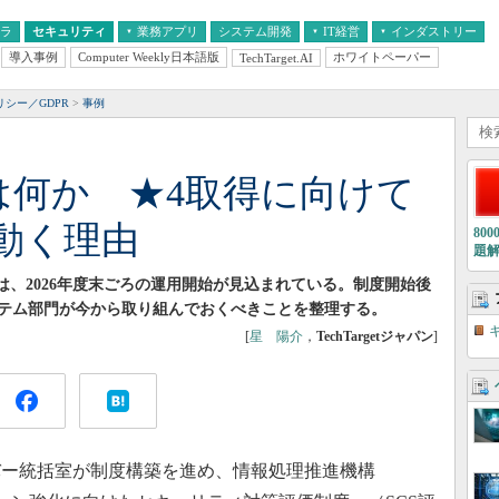
フラ
セキュリティ
業務アプリ
システム開発
IT経営
インダストリー
導入事例
Computer Weekly日本語版
ホワイトペーパー
TechTarget.AI
AI
経営とIT
医療IT
中堅・中小企業とIT
教育IT
シー／GDPR
事例
は何か ★4取得に向けて
動く理由
80
題
は、2026年度末ごろの運用開始が見込まれている。制度開始後
テム部門が今から取り組んでおくべきことを整理する。
[
星 陽介
，
TechTargetジャパン
]
ー統括室が制度構築を進め、情報処理推進機構