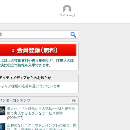
マイページ
00点以上の技術資料や導入事例など、IT導入の課
解決に役立つ情報を入手できます。
アイティメディアからのお知らせ
キャリア採用の応募を受け付けています
ベンダーコンテンツ
PR
属人化・サイロ化からの脱却──AIと統合基
盤で実現するモダンなサービス体験
(2026/4/27)
正解のない「クラウドとオンプレの割合」問