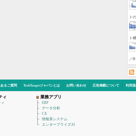
トの
ト構
／B
くあるご質問
TechTargetジャパンとは
お問い合わせ
広告掲載について
利用規
ティ
業務アプリ
ティ
ERP
データ分析
CX
情報系システム
エンタープライズAI