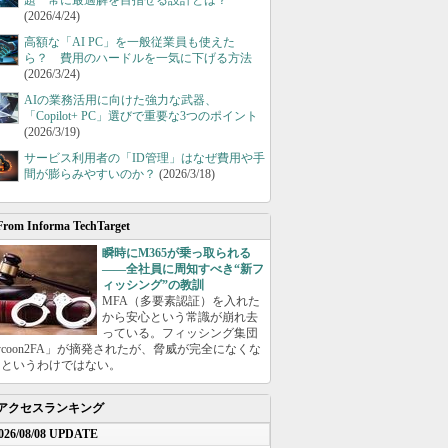
題 常に最適解を目指せる設計とは？
(2026/4/24)
高額な「AI PC」を一般従業員も使えた
ら？ 費用のハードルを一気に下げる方法
(2026/3/24)
AIの業務活用に向けた強力な武器、
「Copilot+ PC」選びで重要な3つのポイント
(2026/3/19)
サービス利用者の「ID管理」はなぜ費用や手
間が膨らみやすいのか？
(2026/3/18)
From Informa TechTarget
瞬時にM365が乗っ取られる
――全社員に周知すべき“新フ
ィッシング”の教訓
MFA（多要素認証）を入れた
から安心という常識が崩れ去
っている。フィッシング集団
ycoon2FA」が摘発されたが、脅威が完全になくな
たというわけではない。
アクセスランキング
026/08/08 UPDATE