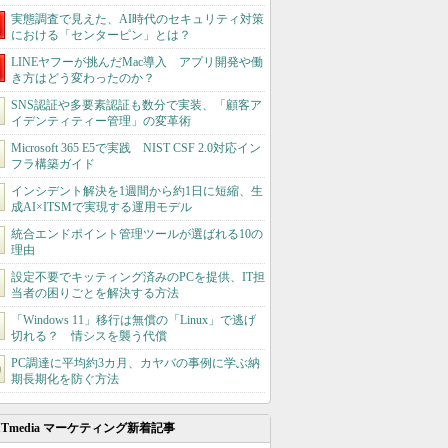
実態調査で見えた、AI時代のセキュリティ対策
における「センターピン」とは？
LINEヤフーが挑んだMac導入 アプリ開発や働
き方はどう変わったのか？
SNS認証や多要素認証も数分で実装、「顧客ア
イデンティティー管理」の変革術
Microsoft 365 E5で実践 NIST CSF 2.0対応イン
フラ構築ガイド
インシデント解決を1週間から約1日に短縮、生
成AI×ITSMで実現する運用モデル
統合エンドポイント管理ツールが選ばれる10の
理由
設定不要でキッティング済みのPCを提供、IT担
当者の困りごとを解決する方法
「Windows 11」移行は無償の「Linux」で逃げ
切れる？ 情シスを襲う代償
PC調達に平均約3カ月、カヤバの事例に学ぶ納
期長期化を防ぐ方法
ITmedia マーケティング新着記事