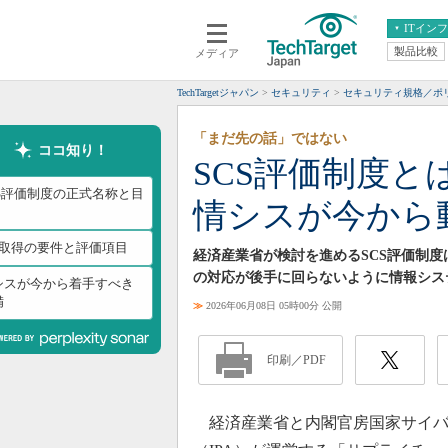
ITイン
製品比較
メディア
クラウド
エンタープライズ
ERP
仮想化
TechTargetジャパン
セキュリティ
セキュリティ規格／ポリ
データ分析
サーバ＆ストレージ
「まだ先の話」ではない
CX
スマートモバイル
ココ知り！
SCS評価制度と
情報系システム
ネットワーク
CS評価制度の正式名称と目
情シスが今から
システム運用管理
4取得の要件と評価項目
経済産業省が検討を進めるSCS評価制度
の対応が後手に回らないように情報シス
シスが今から着手すべき
備
≫
2026年06月08日 05時00分 公開
印刷／PDF
経済産業省と内閣官房国家サイバ