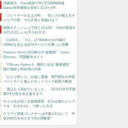
沖縄電力、Notes脱却で年1万5000時間減
kintone市民開発を安全に広げた6手
「プレイヤーのまま20年」 情シスが抱えるキ
ャリアの壁、その正体と突破口は？
画面をティッシュで拭くのはNG Dellが推奨す
るPCの正しいお手入れ方法
「COBOL」「JCL」計7000本のAWS移行
2000社を支える給与サービスを襲った危機
Windows Server 2025移行の“超難関”「Active
Directory」問題解決ガイド
「VMware vSphere 8」難民に迫る“最後通告”
移行地獄と料金増の代償
「ひとり情シス」が急に退職 専門商社が外部
パートナーと挑んだネットワーク刷新の裏側
「僕はもう諦めていました」 DUNLOPの手順
書DXが息を吹き返すまで
サイロ化が招く大規模障害 巨大企業のインフ
ラを「わずか4人」で救った方法
クラウド資格コレクターは評価されない？ 年
収1000万を分ける“OSの理解度”