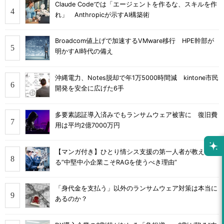
Claude Codeでは「エージェントを作るな、スキルを作
れ」 Anthropicが示すAI構築術
Broadcom値上げで加速するVMware移行 HPE幹部が
明かすAI時代の備え
沖縄電力、Notes脱却で年1万5000時間減 kintone市民
開発を安全に広げた6手
多要素認証導入済みでもランサムウェア被害に 復旧費
用は平均2億7000万円
【マンガ付き】ひとり情シス支援の第一人者が教え
る”中堅中小企業こそRAGを使うべき理由”
「身代金を支払う」以外のランサムウェア対策は本当に
あるのか？