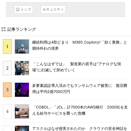
トップ
セキュリティ
記事ランキング
継続利用は4割どまり M365 Copilotが「効く業務」と
期待外れの境界
「こんなはずでは」 製造業の若手は“アナログな現
場”に幻滅して辞めていく
多要素認証導入済みでもランサムウェア被害に 復旧費
用は平均2億7000万円
「COBOL」「JCL」計7000本のAWS移行 2000社を支
える給与サービスを襲った危機
アスクルはなぜ侵害されたのか クラウドの安全神話を