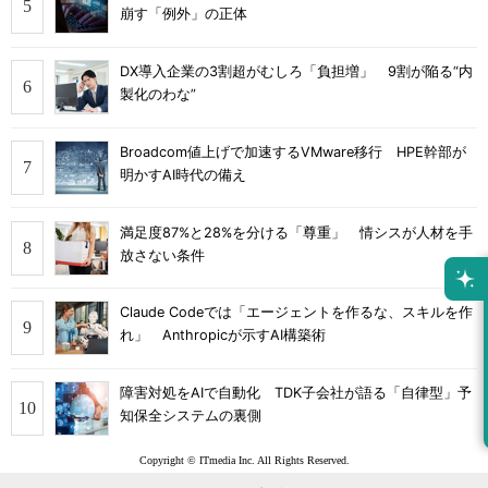
崩す「例外」の正体
DX導入企業の3割超がむしろ「負担増」 9割が陥る“内
製化のわな”
Broadcom値上げで加速するVMware移行 HPE幹部が
明かすAI時代の備え
満足度87%と28%を分ける「尊重」 情シスが人材を手
放さない条件
Claude Codeでは「エージェントを作るな、スキルを作
れ」 Anthropicが示すAI構築術
障害対処をAIで自動化 TDK子会社が語る「自律型」予
知保全システムの裏側
Copyright © ITmedia Inc. All Rights Reserved.