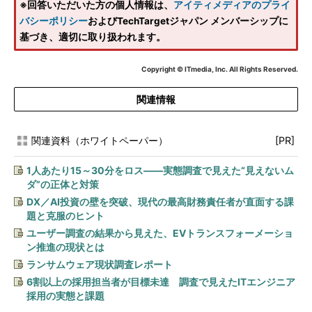
※回答いただいた方の個人情報は、
アイティメディアのプライ
バシーポリシー
およびTechTargetジャパン メンバーシップに
基づき、適切に取り扱われます。
Copyright © ITmedia, Inc. All Rights Reserved.
関連情報
関連資料（ホワイトペーパー）
[PR]
1人あたり15～30分をロス――実態調査で見えた“見えないム
ダ”の正体と対策
DX／AI投資の壁を突破、現代の最高財務責任者が直面する課
題と克服のヒント
ユーザー調査の結果から見えた、EVトランスフォーメーショ
ン推進の現状とは
ランサムウェア現状調査レポート
6割以上の採用担当者が目標未達 調査で見えたITエンジニア
採用の実態と課題