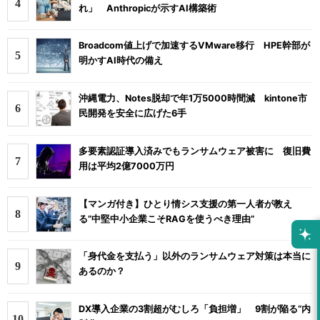
れ」 Anthropicが示すAI構築術
Broadcom値上げで加速するVMware移行 HPE幹部が
明かすAI時代の備え
沖縄電力、Notes脱却で年1万5000時間減 kintone市
民開発を安全に広げた6手
多要素認証導入済みでもランサムウェア被害に 復旧費
用は平均2億7000万円
【マンガ付き】ひとり情シス支援の第一人者が教え
る”中堅中小企業こそRAGを使うべき理由”
「身代金を支払う」以外のランサムウェア対策は本当に
あるのか？
DX導入企業の3割超がむしろ「負担増」 9割が陥る“内