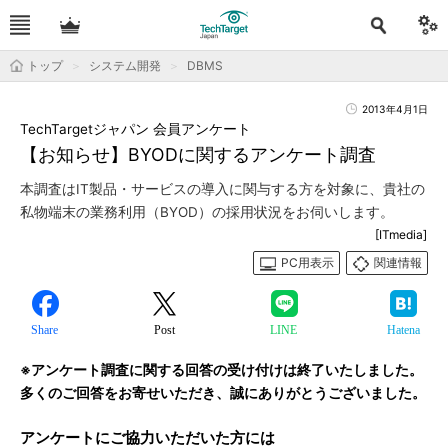
トップ
システム開発
DBMS
2013年4月1日
TechTargetジャパン 会員アンケート
【お知らせ】BYODに関するアンケート調査
本調査はIT製品・サービスの導入に関与する方を対象に、貴社の
私物端末の業務利用（BYOD）の採用状況をお伺いします。
[ITmedia]
PC用表示
関連情報
Share
Post
LINE
Hatena
※アンケート調査に関する回答の受け付けは終了いたしました。
多くのご回答をお寄せいただき、誠にありがとうございました。
アンケートにご協力いただいた方には